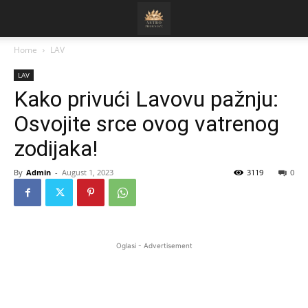
Home
LAV
LAV
Kako privući Lavovu pažnju:
Osvojite srce ovog vatrenog
zodijaka!
By
Admin
-
August 1, 2023
3119
0
Oglasi - Advertisement