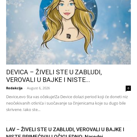
DEVICA – ŽIVELI STE U ZABLUDI,
VEROVALI U BAJKE I NISTE...
Redakcija
-
August 6, 2026
0
Device,evo šta vas očekuje!Za Device dolazi period koji će doneti niz
neočekivanih otkrića i suočavanje sa činjenicama koje su dugo bile
skrivene. Iako ste...
LAV – ŽIVELI STE U ZABLUDI, VEROVALI U BAJKE I
NISTE PRIMEĆIVALI OČIGLEDNO: Naredni...