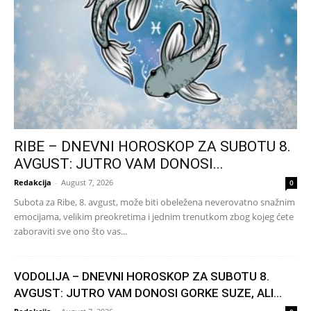
RIBE – DNEVNI HOROSKOP ZA SUBOTU 8.
AVGUST: JUTRO VAM DONOSI...
Redakcija
-
August 7, 2026
0
Subota za Ribe, 8. avgust, može biti obeležena neverovatno snažnim
emocijama, velikim preokretima i jednim trenutkom zbog kojeg ćete
zaboraviti sve ono što vas...
VODOLIJA – DNEVNI HOROSKOP ZA SUBOTU 8.
AVGUST: JUTRO VAM DONOSI GORKE SUZE, ALI...