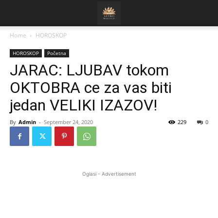
Home
HOROSKOP
HOROSKOP
Početna
JARAC: LJUBAV tokom
OKTOBRA ce za vas biti
jedan VELIKI IZAZOV!
By
Admin
-
September 24, 2020
229
0
Oglasi - Advertisement