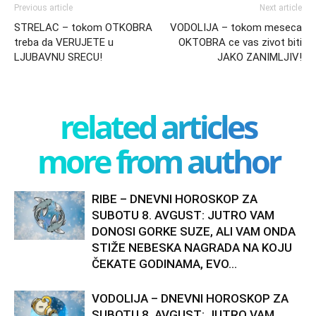
Previous article
Next article
STRELAC – tokom OTKOBRA
VODOLIJA – tokom meseca
treba da VERUJETE u
OKTOBRA ce vas zivot biti
LJUBAVNU SRECU!
JAKO ZANIMLJIV!
related articles
more from author
RIBE – DNEVNI HOROSKOP ZA
SUBOTU 8. AVGUST: JUTRO VAM
DONOSI GORKE SUZE, ALI VAM ONDA
STIŽE NEBESKA NAGRADA NA KOJU
ČEKATE GODINAMA, EVO...
VODOLIJA – DNEVNI HOROSKOP ZA
SUBOTU 8. AVGUST: JUTRO VAM