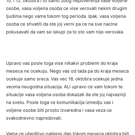
10. i 12. oktobra i to samo zbog nepoverenja vase voljene
osobe, vasa voljena osoba ce vise verovati nekim drugim
ljudima nego vama tokom tog perioda. Ipak, vasa voljena
osoba ce shvatiti da ste joj verni pa ce na sve nacine
pokusavati da vam se iskupi za to sto vam nije verovala.
Upravo vas posle toga vise nikakvi problemi do kraja
meseca ne ocekuju. Nego vas od tada pa do kraja meseca
ocekuje samo sreca. Vas vec 16. oktobra ocekuje jedna
veoma neugodna situacija. ALi upravo ce vam tokom te
situacije vasa voljena osoba dokazati da ste joj najvazniji
na svetu. Posle toga ce komunikacija izmedju vas i
voljene osobe biti prosto izvaredna i vasa veza ce
svakodnevno napredovati.
Vama ce ubedljivo najlepsi dan tokom meseca oktobra biti