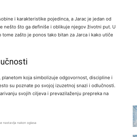
obine i karakteristike pojedinca, a Jarac je jedan od
 nešto što ga definiše i oblikuje njegov životni put. U
tome zašto je ponos tako bitan za Jarca i kako utiče
lučnosti
, planetom koja simbolizuje odgovornost, discipline i
to su poznate po svojoj izuzetnoj snazi i odlučnosti.
arivanju svojih ciljeva i prevazilaženju prepreka na
se nastavlja nakon oglasa