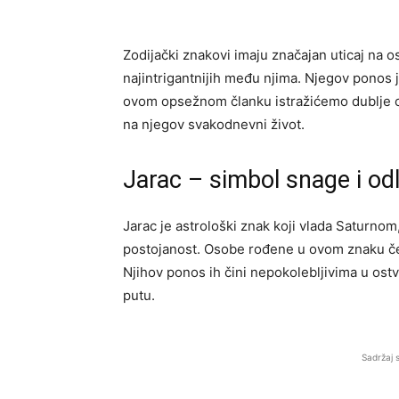
Zodijački znakovi imaju značajan uticaj na os
najintrigantnijih među njima. Njegov ponos je
ovom opsežnom članku istražićemo dublje o 
na njegov svakodnevni život.
Jarac – simbol snage i od
Jarac je astrološki znak koji vlada Saturnom
postojanost. Osobe rođene u ovom znaku čes
Njihov ponos ih čini nepokolebljivima u ostv
putu.
Sadržaj 