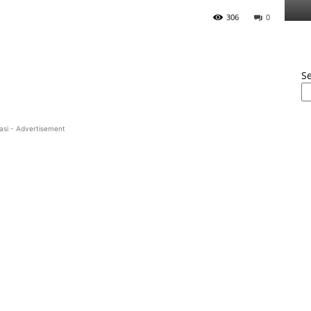
306
0
S
asi - Advertisement