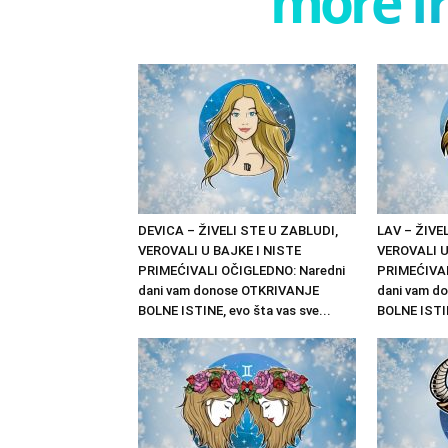
more f
DEVICA – ŽIVELI STE U ZABLUDI,
LAV – ŽIVE
VEROVALI U BAJKE I NISTE
VEROVALI U
PRIMEĆIVALI OČIGLEDNO: Naredni
PRIMEĆIVAL
dani vam donose OTKRIVANJE
dani vam d
BOLNE ISTINE, evo šta vas sve...
BOLNE ISTIN