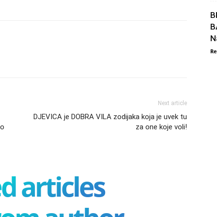
B
B
N
Re
Next article
DJEVICA je DOBRA VILA zodijaka koja je uvek tu
ko
za one koje voli!
d articles