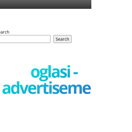
earch
Search
oglasi -
advertisement