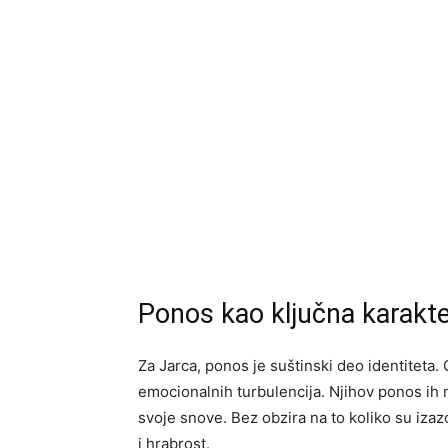
Ponos kao ključna karakte
Za Jarca, ponos je suštinski deo identiteta. On
emocionalnih turbulencija. Njihov ponos ih m
svoje snove. Bez obzira na to koliko su izaz
i hrabrost.