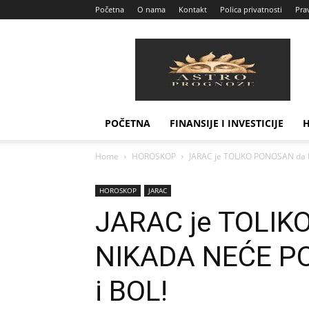
Početna
O nama
Kontakt
Polica privatnosti
Prav
Astro
Prognoze
POČETNA
FINANSIJE I INVESTICIJE
Home
HOROSKOP
JARAC je TOLIKO PONOSAN da 
HOROSKOP
JARAC
JARAC je TOLIK
NIKADA NEĆE PO
i BOL!