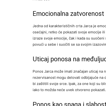
Emocionalna zatvorenost 
Jedna od karakterističnih crta Jarca je emo
osećajni, retko će pokazati svoje emocije il
izraze svoje emocije, čak i kada su suočeni
povući u sebe i suočiti se sa svojim izazovi
Uticaj ponosa na međulj
Ponos Jarca može imati značajan uticaj na 
rezervisanost mogu delovati odbijajuće na d
bi zaštitili svoje srce. Ipak, za one koji su b
iako to možda neće uvek otvoreno pokazati.
Ponos kao snaga i slabos