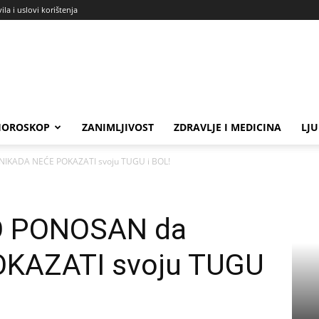
ila i uslovi korištenja
HOROSKOP
ZANIMLJIVOST
ZDRAVLJE I MEDICINA
LJ
NIKADA NEĆE POKAZATI svoju TUGU i BOL!
O PONOSAN da
KAZATI svoju TUGU