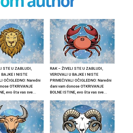
rom author
LI STE U ZABLUDI,
RAK – ŽIVELI STE U ZABLUDI,
 BAJKE I NISTE
VEROVALI U BAJKE I NISTE
I OČIGLEDNO: Naredni
PRIMEĆIVALI OČIGLEDNO: Naredni
onose OTKRIVANJE
dani vam donose OTKRIVANJE
E, evo šta vas sve...
BOLNE ISTINE, evo šta vas sve...