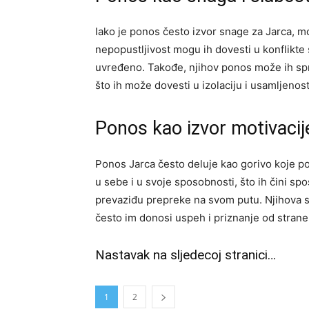
Iako je ponos često izvor snage za Jarca, mo
nepopustljivost mogu ih dovesti u konflikte
uvređeno. Takođe, njihov ponos može ih spre
što ih može dovesti u izolaciju i usamljenost
Ponos kao izvor motivaci
Ponos Jarca često deluje kao gorivo koje p
u sebe i u svoje sposobnosti, što ih čini s
prevaziđu prepreke na svom putu. Njihova sp
često im donosi uspeh i priznanje od strane
Nastavak na sljedecoj stranici…
1
2