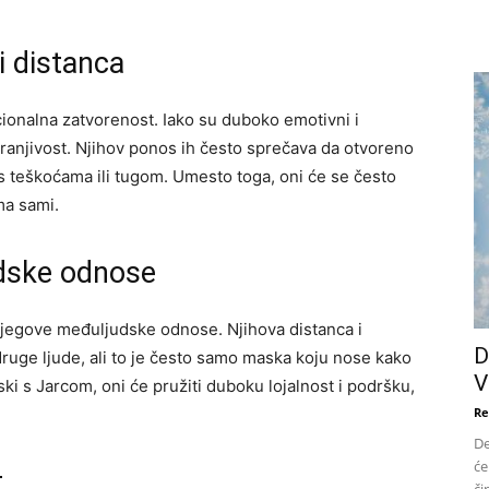
i distanca
cionalna zatvorenost. Iako su duboko emotivni i
i ranjivost. Njihov ponos ih često sprečava da otvoreno
 s teškoćama ili tugom. Umesto toga, oni će se često
ma sami.
udske odnose
njegove međuljudske odnose. Njihova distanca i
D
ruge ljude, ali to je često samo maska koju nose kako
V
liski s Jarcom, oni će pružiti duboku lojalnost i podršku,
Re
De
će
t