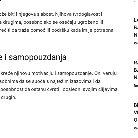
či
že biti i njegova slabost. Njihova tvrdoglavost i
L
 s drugima, posebno ako se osećaju ugroženo ili
B
čiti da traže pomoć ili podršku kada im je potrebna,
N
.
Re
je i samopouzdanja
R
B
okreće njihovu motivaciju i samopouzdanje. Oni veruju
N
posobnima da se suoče s najtežim izazovima i da
Re
osobnost da ostanu čvrsti i dosledni svojim ciljevima
 drugih.
B
V
O
Re