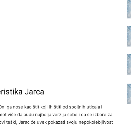
ristika Jarca
i ga nose kao štit koji ih štiti od spoljnih uticaja i
otiviše da budu najbolja verzija sebe i da se izbore za
ovi teški, Jarac će uvek pokazati svoju nepokolebljivost