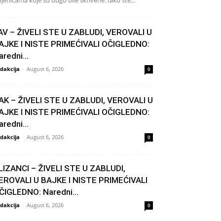
njenicama koje su dugo bile skrivene. Iako ste...
AV – ŽIVELI STE U ZABLUDI, VEROVALI U
AJKE I NISTE PRIMEĆIVALI OČIGLEDNO:
aredni...
dakcija
-
August 6, 2026
0
AK – ŽIVELI STE U ZABLUDI, VEROVALI U
AJKE I NISTE PRIMEĆIVALI OČIGLEDNO:
aredni...
dakcija
-
August 6, 2026
0
LIZANCI – ŽIVELI STE U ZABLUDI,
EROVALI U BAJKE I NISTE PRIMEĆIVALI
ČIGLEDNO: Naredni...
dakcija
-
August 6, 2026
0