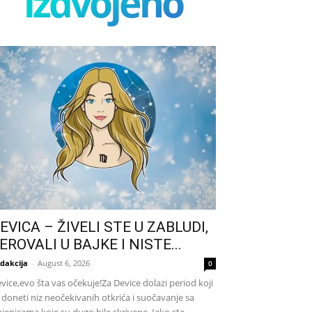
izdvojeno
EVICA – ŽIVELI STE U ZABLUDI,
EROVALI U BAJKE I NISTE...
dakcija
-
August 6, 2026
0
vice,evo šta vas očekuje!Za Device dolazi period koji
 doneti niz neočekivanih otkrića i suočavanje sa