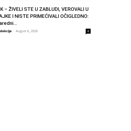
IK – ŽIVELI STE U ZABLUDI, VEROVALI U
AJKE I NISTE PRIMEĆIVALI OČIGLEDNO:
aredni...
dakcija
-
August 6, 2026
0