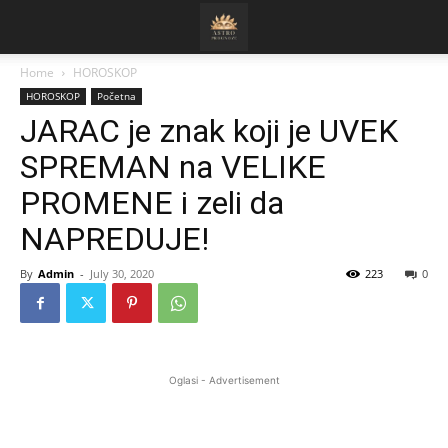
Home
HOROSKOP
HOROSKOP
Početna
JARAC je znak koji je UVEK
SPREMAN na VELIKE
PROMENE i zeli da
NAPREDUJE!
By
Admin
-
July 30, 2020
223
0
Oglasi - Advertisement