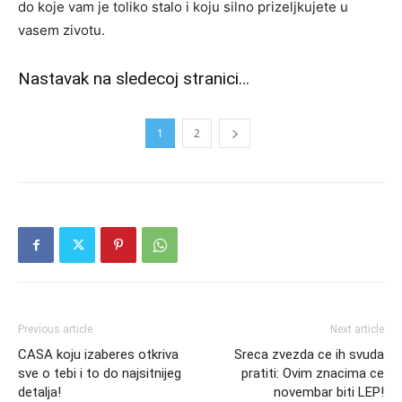
do koje vam je toliko stalo i koju silno prizeljkujete u
vasem zivotu.
Nastavak na sledecoj stranici…
1
2
Previous article
Next article
CASA koju izaberes otkriva
Sreca zvezda ce ih svuda
sve o tebi i to do najsitnijeg
pratiti: Ovim znacima ce
detalja!
novembar biti LEP!