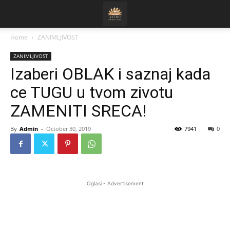
Home
ZANIMLJIVOST
ZANIMLJIVOST
Izaberi OBLAK i saznaj kada
ce TUGU u tvom zivotu
ZAMENITI SRECA!
By
Admin
-
October 30, 2019
7941
0
Oglasi - Advertisement