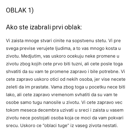
OBLAK 1)
Ako ste izabrali prvi oblak:
Vi zaista mnoge stvari cinite na sopstvenu stetu. Vi pre
svega previse verujete ljudima, a to vas mnogo kosta u
zivotu. Medjutim, vas uskoro ocekuju neke promene u
zivotu zbog kojih cete prvo biti tuzni, ali cete posle toga
shvatiti da su vam te promene zapravo i bile potrebne. Vi
cete zapravo uskoro otici od nekih osoba, jer vise necete
zeleti da im prastate. Vama zbog toga u pocetku nece biti
lako, ali cete zapravo vremenom svhatiti da su vam te
osobe samo tugu nanosile u zivotu. Vi cete zapravo vec
tokom meseca decembra uzivati u sreci i zaista u vasem
zivotu nece postojati osoba koja ce moci da vam pokvari
srecu. Uskoro ce ”oblaci tuge” iz vaseg zivota nestati.