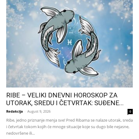
RIBE – VELIKI DNEVNI HOROSKOP ZA
UTORAK, SREDU I ČETVRTAK: SUĐENE...
Redakcija
-
August 9, 2026
0
Ribe, jedno priznanje menja sve! Pred Ribama se nalaze utorak, sreda
i četvrtak tokom kojih će mnoge situacije koje su dugo bile nejasne,
nedovršene ili...