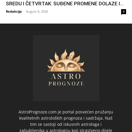
SREDU I ČETVRTAK: SUĐENE PROMENE DOLAZE I...
Redakcija
-
August 9, 2026
0
AstroPrognoze.com je portal posvećen pružanju
kvalitetnih astroloških prognoza i sadržaja. Naš
tim se sastoji od iskusnih astrologa i
zaljubljenika u astrologiju koji strastveno dijele