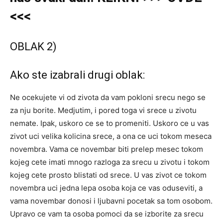
<<<
OBLAK 2)
Ako ste izabrali drugi oblak:
Ne ocekujete vi od zivota da vam pokloni srecu nego se
za nju borite. Medjutim, i pored toga vi srece u zivotu
nemate. Ipak, uskoro ce se to promeniti. Uskoro ce u vas
zivot uci velika kolicina srece, a ona ce uci tokom meseca
novembra. Vama ce novembar biti prelep mesec tokom
kojeg cete imati mnogo razloga za srecu u zivotu i tokom
kojeg cete prosto blistati od srece. U vas zivot ce tokom
novembra uci jedna lepa osoba koja ce vas oduseviti, a
vama novembar donosi i ljubavni pocetak sa tom osobom.
Upravo ce vam ta osoba pomoci da se izborite za srecu