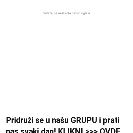
Sadržaj se nastavlja nakon oglasa
Pridruži se u našu GRUPU i prati
nas svaki dan! KLIKNI >>> OVDE