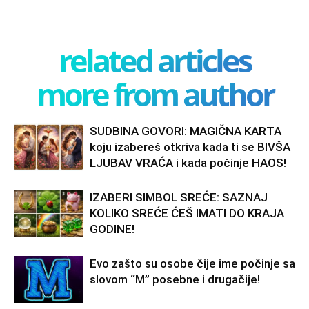
related articles
more from author
SUDBINA GOVORI: MAGIČNA KARTA
koju izabereš otkriva kada ti se BIVŠA
LJUBAV VRAĆA i kada počinje HAOS!
IZABERI SIMBOL SREĆE: SAZNAJ
KOLIKO SREĆE ĆEŠ IMATI DO KRAJA
GODINE!
Evo zašto su osobe čije ime počinje sa
slovom “M” posebne i drugačije!