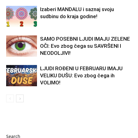
Izaberi MANDALU i saznaj svoju
sudbinu do kraja godine!
SAMO POSEBNI LJUDI IMAJU ZELENE
OČI: Evo zbog čega su SAVRŠENI I
NEODOLJIVI!
LJUDI ROĐENI U FEBRUARU IMAJU
VELIKU DUŠU: Evo zbog čega ih
VOLIMO!
Search