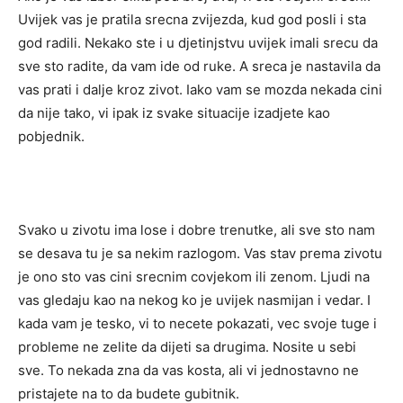
Uvijek vas je pratila srecna zvijezda, kud god posli i sta
god radili. Nekako ste i u djetinjstvu uvijek imali srecu da
sve sto radite, da vam ide od ruke. A sreca je nastavila da
vas prati i dalje kroz zivot. Iako vam se mozda nekada cini
da nije tako, vi ipak iz svake situacije izadjete kao
pobjednik.
Svako u zivotu ima lose i dobre trenutke, ali sve sto nam
se desava tu je sa nekim razlogom. Vas stav prema zivotu
je ono sto vas cini srecnim covjekom ili zenom. Ljudi na
vas gledaju kao na nekog ko je uvijek nasmijan i vedar. I
kada vam je tesko, vi to necete pokazati, vec svoje tuge i
probleme ne zelite da dijeti sa drugima. Nosite u sebi
sve. To nekada zna da vas kosta, ali vi jednostavno ne
pristajete na to da budete gubitnik.