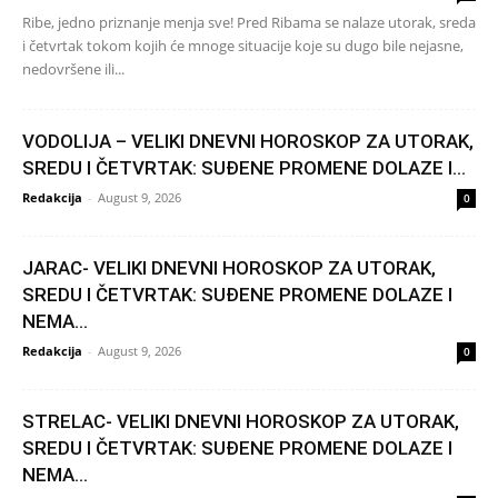
Ribe, jedno priznanje menja sve! Pred Ribama se nalaze utorak, sreda
i četvrtak tokom kojih će mnoge situacije koje su dugo bile nejasne,
nedovršene ili...
VODOLIJA – VELIKI DNEVNI HOROSKOP ZA UTORAK,
SREDU I ČETVRTAK: SUĐENE PROMENE DOLAZE I...
Redakcija
-
August 9, 2026
0
JARAC- VELIKI DNEVNI HOROSKOP ZA UTORAK,
SREDU I ČETVRTAK: SUĐENE PROMENE DOLAZE I
NEMA...
Redakcija
-
August 9, 2026
0
STRELAC- VELIKI DNEVNI HOROSKOP ZA UTORAK,
SREDU I ČETVRTAK: SUĐENE PROMENE DOLAZE I
NEMA...