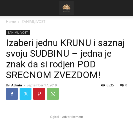
Home
ZANIMLJIVOST
ZANIMLJIVOST
Izaberi jednu KRUNU i saznaj
svoju SUDBINU – jedna je
znak da si rodjen POD
SRECNOM ZVEZDOM!
By
Admin
-
September 17, 2019
8535
0
Oglasi - Advertisement