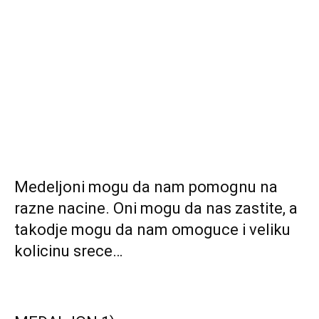
Medeljoni mogu da nam pomognu na
razne nacine. Oni mogu da nas zastite, a
takodje mogu da nam omoguce i veliku
kolicinu srece…