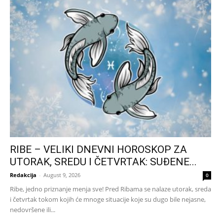
RIBE – VELIKI DNEVNI HOROSKOP ZA
UTORAK, SREDU I ČETVRTAK: SUĐENE...
Redakcija
-
August 9, 2026
0
Ribe, jedno priznanje menja sve! Pred Ribama se nalaze utorak, sreda
i četvrtak tokom kojih će mnoge situacije koje su dugo bile nejasne,
nedovršene ili...