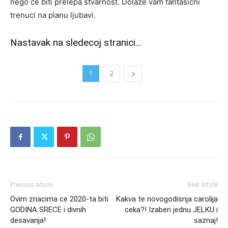
nego ce biti prelepa stvarnost. Dolaze vam fantasicni
trenuci na planu ljubavi.
Nastavak na sledecoj stranici…
1
2
Previous article
Next article
Ovim znacima ce 2020-ta biti
Kakva te novogodisnja carolija
GODINA SRECE i divnih
ceka?! Izaberi jednu JELKU i
desavanja!
saznaj!