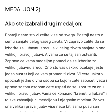
MEDALJON 2)
Ako ste izabrali drugi medaljon:
Postoji nesto sto vi zelite vise od svega. Postoji nesto o
cemu sanjate celog vaseg zivota. Vi zapravo zelite da se
izborite za ljubavnu srecu, a vi celog zivota sanjate o onoj
velikoj i pravoj ljubavi. A vama ce se taj san ostvariti.
Zapravo ce vama medeljon pomoci da se izborite za
veliku ljubavnu srecu. Ono sto vas uskoro ocekuje jeste
jedan susret koji ce vam promeniti zivot. Vi cete uskoro
upoznati jednu divnu osobu sa kojom cete zapoceti vezu i
upravo sa tom osobom cete uspeti da se izborite za onu
veliku i pravu ljubav. Vama ce konacno ”krenuti u ljubavi” i
to sve zahvaljujuci medaljonu i njegovim mocima. Za vas
ona velika i prava ljuabv vise nece biti samo pusti san