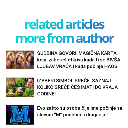
related articles
more from author
SUDBINA GOVORI: MAGIČNA KARTA
koju izabereš otkriva kada ti se BIVŠA
LJUBAV VRAĆA i kada počinje HAOS!
IZABERI SIMBOL SREĆE: SAZNAJ
KOLIKO SREĆE ĆEŠ IMATI DO KRAJA
GODINE!
Evo zašto su osobe čije ime počinje sa
slovom “M” posebne i drugačije!