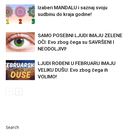
Izaberi MANDALU i saznaj svoju
sudbinu do kraja godine!
SAMO POSEBNI LJUDI IMAJU ZELENE
OČI: Evo zbog čega su SAVRŠENI I
NEODOLJIVI!
LJUDI ROĐENI U FEBRUARU IMAJU
VELIKU DUŠU: Evo zbog čega ih
VOLIMO!
Search