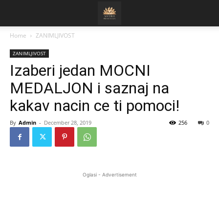
Home
ZANIMLJIVOST
ZANIMLJIVOST
Izaberi jedan MOCNI
MEDALJON i saznaj na
kakav nacin ce ti pomoci!
By
Admin
-
December 28, 2019
256
0
Oglasi - Advertisement