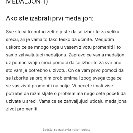
MEDALJON 1)
Ako ste izabrali prvi medaljon:
Sve sto vi trenutno zelite jeste da se izborite za veliku
srecu, ali je vama to tako tesko da ucinite. Medjutim
uskoro ce se mnogo toga u vasem zivotu promeniti i to
samo zahvaljujuci medaljonu. Zapravo ce vama medaljon
uz pomoc svojih moci pomoci da se izborite za sve ono
sto vam je potrebno u zivotu. On ce vam prvo pomoci da
se izborite sa brojnim problemima i zbog svega toga ce
se vas zivot promeniti na bolje. Vi necete imati vise
potrebe da razmisljate o problemima nego cete poceti da
uzivate u sreci. Vama ce se zahvaljujuci uticaju medaljona
zivot promeniti.
Sadržaj se nastavlja nakon oglasa