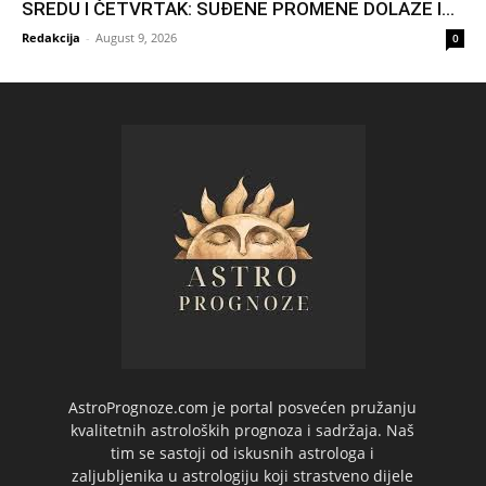
SREDU I ČETVRTAK: SUĐENE PROMENE DOLAZE I...
Redakcija
-
August 9, 2026
0
AstroPrognoze.com je portal posvećen pružanju
kvalitetnih astroloških prognoza i sadržaja. Naš
tim se sastoji od iskusnih astrologa i
zaljubljenika u astrologiju koji strastveno dijele