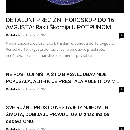
DETALJNI PRECIZNI HOROSKOP DO 16.
AVGUSTA: Rak i Škorpija U POTPUNOM...
Redakcija
-
August 7, 2026
0
Nekim znacima dolaze tako bitni dani u periodu do 16. avgusta.
Period do 16. avgusta donosi snažne emotivne preokrete,
neočekivane vesti, finansijske promene i povratke...
NE POSTOJI NIŠTA ŠTO BIVŠA LJUBAV NIJE
POKUŠALA, ALI IH NIJE PRESTALA VOLETI: OVIM...
Redakcija
-
August 7, 2026
0
SVE RUŽNO PROSTO NESTAJE IZ NJIHOVOG
ŽIVOTA, DOBIJAJU PRAVDU: OVIM znacima se
dešava ONO...
Redakcija
-
August 7, 2026
0