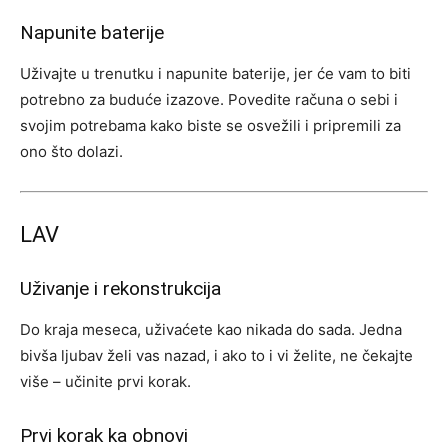
Napunite baterije
Uživajte u trenutku i napunite baterije, jer će vam to biti
potrebno za buduće izazove. Povedite računa o sebi i
svojim potrebama kako biste se osvežili i pripremili za
ono što dolazi.
LAV
Uživanje i rekonstrukcija
Do kraja meseca, uživaćete kao nikada do sada. Jedna
bivša ljubav želi vas nazad, i ako to i vi želite, ne čekajte
više – učinite prvi korak.
Prvi korak ka obnovi