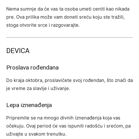
Nema sumnje da će vas ta osoba umeti ceniti kao nikada
pre. Ova prilika može vam doneti sreću koju ste tražili,
stoga otvorite srce i razgovarajte.
DEVICA
Proslava rođendana
Do kraja oktobra, proslavićete svoj rođendan, što znači da
je vreme za slavlje i uživanje.
Lepa iznenađenja
Pripremite se na mnogo divnih iznenađenja koja vas
očekuju. Ovaj period će vas ispuniti radošću i srećom, pa
uživajte u svakom trenutku.