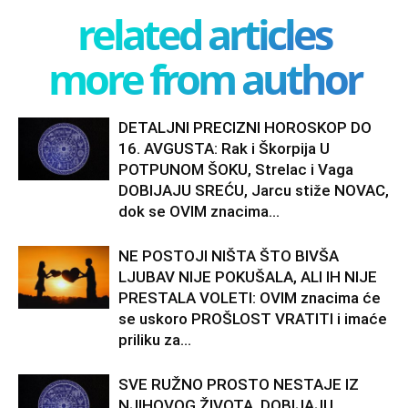
related articles
more from author
DETALJNI PRECIZNI HOROSKOP DO
16. AVGUSTA: Rak i Škorpija U
POTPUNOM ŠOKU, Strelac i Vaga
DOBIJAJU SREĆU, Jarcu stiže NOVAC,
dok se OVIM znacima...
NE POSTOJI NIŠTA ŠTO BIVŠA
LJUBAV NIJE POKUŠALA, ALI IH NIJE
PRESTALA VOLETI: OVIM znacima će
se uskoro PROŠLOST VRATITI i imaće
priliku za...
SVE RUŽNO PROSTO NESTAJE IZ
NJIHOVOG ŽIVOTA, DOBIJAJU