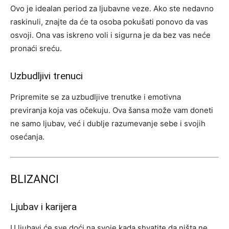
Ovo je idealan period za ljubavne veze. Ako ste nedavno
raskinuli, znajte da će ta osoba pokušati ponovo da vas
osvoji. Ona vas iskreno voli i sigurna je da bez vas neće
pronaći sreću.
Uzbudljivi trenuci
Pripremite se za uzbudljive trenutke i emotivna
previranja koja vas očekuju. Ova šansa može vam doneti
ne samo ljubav, već i dublje razumevanje sebe i svojih
osećanja.
BLIZANCI
Ljubav i karijera
U ljubavi će sve doći na svoje kada shvatite da ništa ne