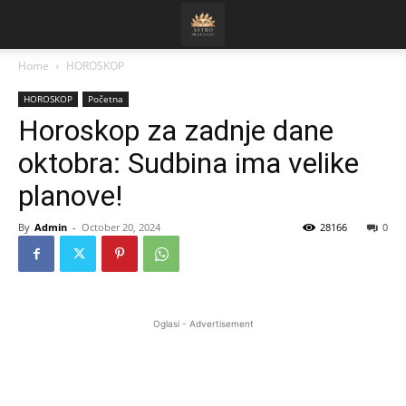
Home
HOROSKOP
HOROSKOP
Početna
Horoskop za zadnje dane
oktobra: Sudbina ima velike
planove!
By
Admin
-
October 20, 2024
28166
0
Oglasi - Advertisement