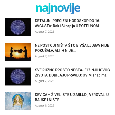
najnovije
DETALJNI PRECIZNI HOROSKOP DO 16.
AVGUSTA: Rak i Škorpija U POTPUNOM...
August 7, 2026
NE POSTOJI NIŠTA ŠTO BIVŠA LJUBAV NIJE
POKUŠALA, ALI IH NIJE...
August 7, 2026
SVE RUŽNO PROSTO NESTAJE IZ NJIHOVOG
ŽIVOTA, DOBIJAJU PRAVDU: OVIM znacima...
August 7, 2026
DEVICA – ŽIVELI STE U ZABLUDI, VEROVALI U
BAJKE I NISTE...
August 6, 2026