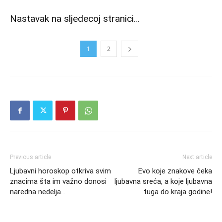
Nastavak na sljedecoj stranici…
1
2
Previous article
Next article
Ljubavni horoskop otkriva svim
Evo koje znakove čeka
znacima šta im važno donosi
ljubavna sreća, a koje ljubavna
naredna nedelja…
tuga do kraja godine!