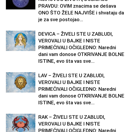
PRAVDU: OVIM znacima se dešava
ONO ŠTO ŽELE NAJVIŠE i shvataju da
je za sve postojao...
DEVICA – ŽIVELI STE U ZABLUDI,
VEROVALI U BAJKE I NISTE
PRIMEĆIVALI OČIGLEDNO: Naredni
dani vam donose OTKRIVANJE BOLNE
ISTINE, evo šta vas sve...
LAV – ŽIVELI STE U ZABLUDI,
VEROVALI U BAJKE I NISTE
PRIMEĆIVALI OČIGLEDNO: Naredni
dani vam donose OTKRIVANJE BOLNE
ISTINE, evo šta vas sve...
RAK – ŽIVELI STE U ZABLUDI,
VEROVALI U BAJKE I NISTE
PRIMEĆIVALI OČIGLEDNO: Naredni