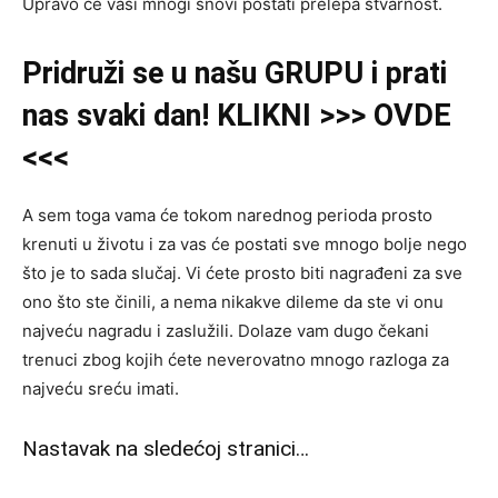
Upravo će vaši mnogi snovi postati prelepa stvarnost.
Pridruži se u našu GRUPU i prati
nas svaki dan! KLIKNI >>> OVDE
<<<
A sem toga vama će tokom narednog perioda prosto
krenuti u životu i za vas će postati sve mnogo bolje nego
što je to sada slučaj. Vi ćete prosto biti nagrađeni za sve
ono što ste činili, a nema nikakve dileme da ste vi onu
najveću nagradu i zaslužili. Dolaze vam dugo čekani
trenuci zbog kojih ćete neverovatno mnogo razloga za
najveću sreću imati.
Nastavak na sledećoj stranici…