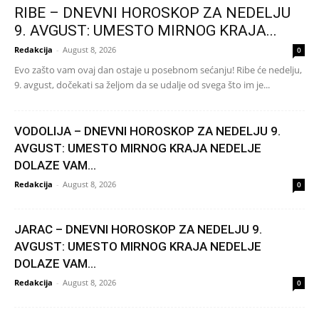
RIBE – DNEVNI HOROSKOP ZA NEDELJU
9. AVGUST: UMESTO MIRNOG KRAJA...
Redakcija
-
August 8, 2026
0
Evo zašto vam ovaj dan ostaje u posebnom sećanju! Ribe će nedelju,
9. avgust, dočekati sa željom da se udalje od svega što im je...
VODOLIJA – DNEVNI HOROSKOP ZA NEDELJU 9.
AVGUST: UMESTO MIRNOG KRAJA NEDELJE
DOLAZE VAM...
Redakcija
-
August 8, 2026
0
JARAC – DNEVNI HOROSKOP ZA NEDELJU 9.
AVGUST: UMESTO MIRNOG KRAJA NEDELJE
DOLAZE VAM...
Redakcija
-
August 8, 2026
0