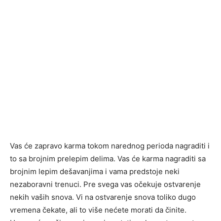
Vas će zapravo karma tokom narednog perioda nagraditi i
to sa brojnim prelepim delima. Vas će karma nagraditi sa
brojnim lepim dešavanjima i vama predstoje neki
nezaboravni trenuci. Pre svega vas očekuje ostvarenje
nekih vaših snova. Vi na ostvarenje snova toliko dugo
vremena čekate, ali to više nećete morati da činite.