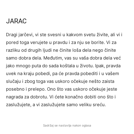
JARAC
Dragi jarčevi, vi ste svesni u kakvom svetu živite, ali vi i
pored toga verujete u pravdu i za nju se borite. Vi za
razliku od drugih ljudi ne činite loša dela nego činite
samo dobra dela. Međutim, vas su vaša dobra dela već
jako mnogo puta do sada koštala u životu. Ipak, pravda
uvek na kraju pobedi, pa će pravda pobediti i u vašem
slučaju i zbog toga vas uskoro očekuje nešto zaista
posebno i prelepo. Ono što vas uskoro očekuje jeste
nagrada za dobrotu. Vi ćete konačno dobiti ono što i
zaslužujete, a vi zaslužujete samo veliku sreću.
Sadržaj se nastavlja nakon oglasa