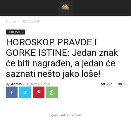
Home
HOROSKOP
HOROSKOP
HOROSKOP PRAVDE I
GORKE ISTINE: Jedan znak
će biti nagrađen, a jedan će
saznati nešto jako loše!
By
Admin
-
August 22, 2020
222
0
Oglasi - Advertisement