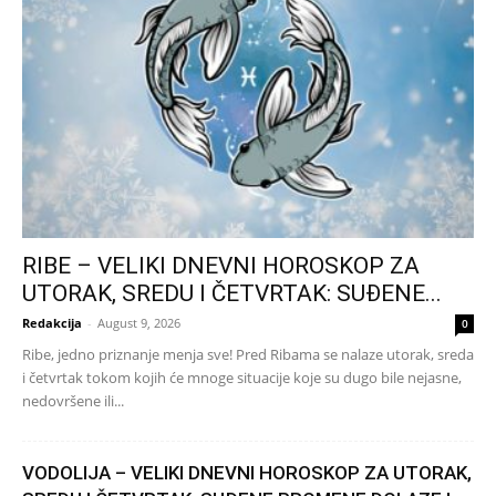
RIBE – VELIKI DNEVNI HOROSKOP ZA
UTORAK, SREDU I ČETVRTAK: SUĐENE...
Redakcija
-
August 9, 2026
0
Ribe, jedno priznanje menja sve! Pred Ribama se nalaze utorak, sreda
i četvrtak tokom kojih će mnoge situacije koje su dugo bile nejasne,
nedovršene ili...
VODOLIJA – VELIKI DNEVNI HOROSKOP ZA UTORAK,