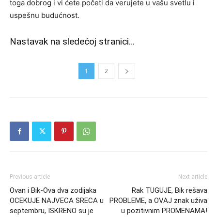
toga dobrog i vi ćete početi da verujete u vašu svetlu i
uspešnu budućnost.
Nastavak na sledećoj stranici…
1
2
Previous article
Next article
Ovan i Bik-Ova dva zodijaka
Rak TUGUJE, Bik rešava
OCEKUJE NAJVECA SRECA u
PROBLEME, a OVAJ znak uživa
septembru, ISKRENO su je
u pozitivnim PROMENAMA!