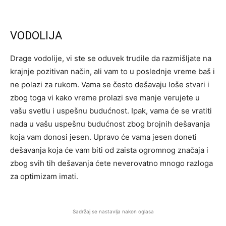
VODOLIJA
Drage vodolije, vi ste se oduvek trudile da razmišljate na
krajnje pozitivan način, ali vam to u poslednje vreme baš i
ne polazi za rukom. Vama se često dešavaju loše stvari i
zbog toga vi kako vreme prolazi sve manje verujete u
vašu svetlu i uspešnu budućnost. Ipak, vama će se vratiti
nada u vašu uspešnu budućnost zbog brojnih dešavanja
koja vam donosi jesen. Upravo će vama jesen doneti
dešavanja koja će vam biti od zaista ogromnog značaja i
zbog svih tih dešavanja ćete neverovatno mnogo razloga
za optimizam imati.
Sadržaj se nastavlja nakon oglasa