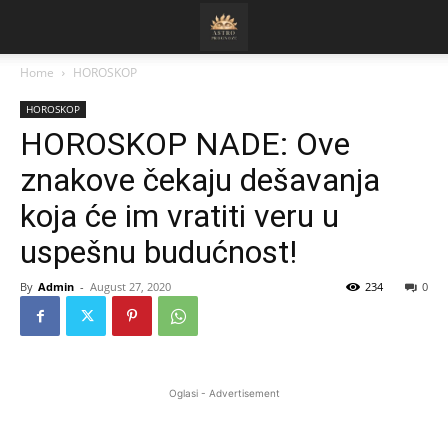
Home
HOROSKOP
HOROSKOP
HOROSKOP NADE: Ove
znakove čekaju dešavanja
koja će im vratiti veru u
uspešnu budućnost!
By
Admin
-
August 27, 2020
234
0
Oglasi - Advertisement