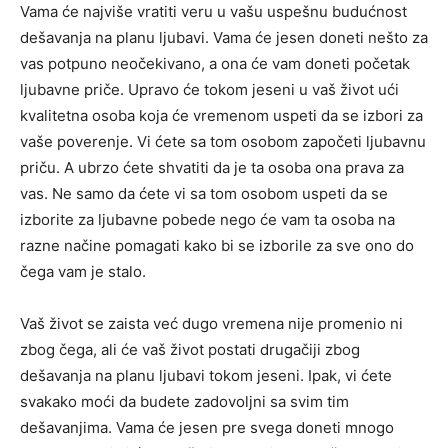
Vama će najviše vratiti veru u vašu uspešnu budućnost
dešavanja na planu ljubavi. Vama će jesen doneti nešto za
vas potpuno neočekivano, a ona će vam doneti početak
ljubavne priče. Upravo će tokom jeseni u vaš život ući
kvalitetna osoba koja će vremenom uspeti da se izbori za
vaše poverenje. Vi ćete sa tom osobom započeti ljubavnu
priču. A ubrzo ćete shvatiti da je ta osoba ona prava za
vas. Ne samo da ćete vi sa tom osobom uspeti da se
izborite za ljubavne pobede nego će vam ta osoba na
razne načine pomagati kako bi se izborile za sve ono do
čega vam je stalo.
Vaš život se zaista već dugo vremena nije promenio ni
zbog čega, ali će vaš život postati drugačiji zbog
dešavanja na planu ljubavi tokom jeseni. Ipak, vi ćete
svakako moći da budete zadovoljni sa svim tim
dešavanjima. Vama će jesen pre svega doneti mnogo