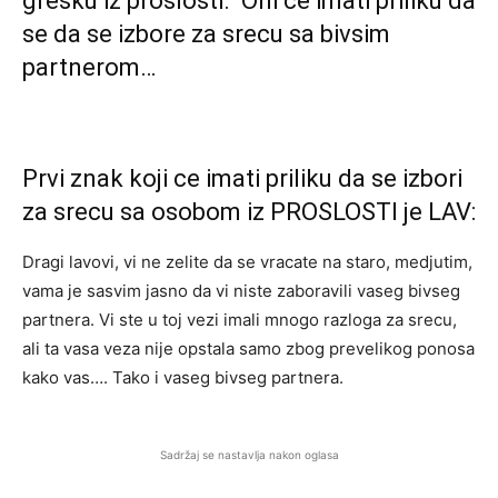
gresku iz proslosti. Oni ce imati priliku da
se da se izbore za srecu sa bivsim
partnerom…
Prvi znak koji ce imati priliku da se izbori
za srecu sa osobom iz PROSLOSTI je LAV:
Dragi lavovi, vi ne zelite da se vracate na staro, medjutim,
vama je sasvim jasno da vi niste zaboravili vaseg bivseg
partnera. Vi ste u toj vezi imali mnogo razloga za srecu,
ali ta vasa veza nije opstala samo zbog prevelikog ponosa
kako vas…. Tako i vaseg bivseg partnera.
Sadržaj se nastavlja nakon oglasa