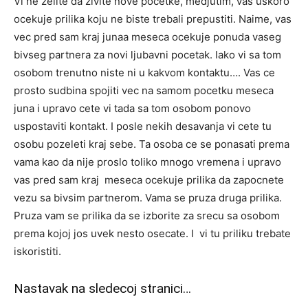
Vi ne zelite da zivite nove pocetke, medjutim, vas uskoro
ocekuje prilika koju ne biste trebali prepustiti. Naime, vas
vec pred sam kraj junaa meseca ocekuje ponuda vaseg
bivseg partnera za novi ljubavni pocetak. Iako vi sa tom
osobom trenutno niste ni u kakvom kontaktu…. Vas ce
prosto sudbina spojiti vec na samom pocetku meseca
juna i upravo cete vi tada sa tom osobom ponovo
uspostaviti kontakt. I posle nekih desavanja vi cete tu
osobu pozeleti kraj sebe. Ta osoba ce se ponasati prema
vama kao da nije proslo toliko mnogo vremena i upravo
vas pred sam kraj meseca ocekuje prilika da zapocnete
vezu sa bivsim partnerom. Vama se pruza druga prilika.
Pruza vam se prilika da se izborite za srecu sa osobom
prema kojoj jos uvek nesto osecate. I vi tu priliku trebate
iskoristiti.
Nastavak na sledecoj stranici…