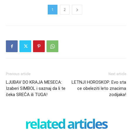
1
2
Previous article
Next article
LJUBAV DO KRAJA MESECA:
LETNJI HOROSKOP: Evo sta
Izaberi SIMBOL i saznaj da li te
ce obeleziti leto znacima
čeka SREĆA ili TUGA!
zodijaka!
related articles