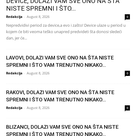
DEVICE, DOLAZI VAM SVE ONO NA ŠTA
NISTE SPREMNI I ŠTO...
Redakcija
-
August 8, 2026
0
Nepredvidivi period za device,a evo i zašto! Device ulaze u period u
kojem će biti veoma teško unapred predvideti šta donosi sledeći
dan, jer će...
LAVOVI, DOLAZI VAM SVE ONO NA ŠTA NISTE
SPREMNI I ŠTO VAM TRENUTNO NIKAKO...
Redakcija
-
August 8, 2026
0
RAKOVI, DOLAZI VAM SVE ONO NA ŠTA NISTE
SPREMNI I ŠTO VAM TRENUTNO NIKAKO...
Redakcija
-
August 8, 2026
0
BLIZANCI, DOLAZI VAM SVE ONO NA ŠTA NISTE
SPREMNI I ŠTO VAM TRENUTNO NIKAKO...