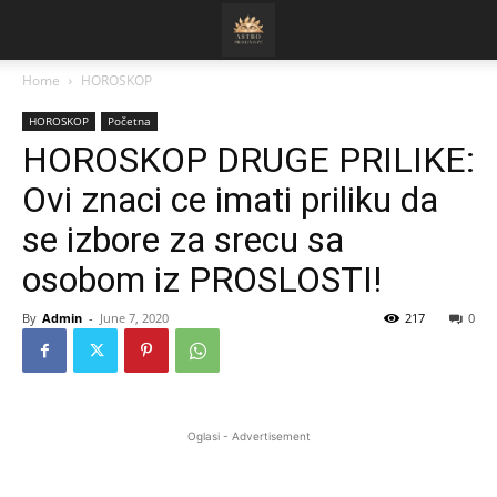
Home
HOROSKOP
HOROSKOP
Početna
HOROSKOP DRUGE PRILIKE:
Ovi znaci ce imati priliku da
se izbore za srecu sa
osobom iz PROSLOSTI!
By
Admin
-
June 7, 2020
217
0
Oglasi - Advertisement