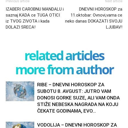
Previous article
Next article
IZABERI CAROBNU MANDALU i
DNEVNI HOROSKOP za
saznaj KADA ce TUGA OTICI
11.oktobar: Ovnovi,vama ce
iz TVOG ZIVOTA i kada
neko danas DOKAZATI SVOJU
DOLAZI SRECA!
LJUBAV!
related articles
more from author
RIBE – DNEVNI HOROSKOP ZA
SUBOTU 8. AVGUST: JUTRO VAM
DONOSI GORKE SUZE, ALI VAM ONDA
STIŽE NEBESKA NAGRADA NA KOJU
ČEKATE GODINAMA, EVO...
VODOLIJA – DNEVNI HOROSKOP ZA