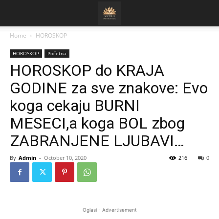
Home
HOROSKOP
HOROSKOP
Početna
HOROSKOP do KRAJA
GODINE za sve znakove: Evo
koga cekaju BURNI
MESECI,a koga BOL zbog
ZABRANJENE LJUBAVI…
By
Admin
-
October 10, 2020
216
0
Oglasi - Advertisement