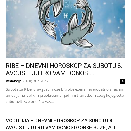
RIBE – DNEVNI HOROSKOP ZA SUBOTU 8.
AVGUST: JUTRO VAM DONOSI...
Redakcija
-
August 7, 2026
0
Subota za Ribe, 8. avgust, može biti obeležena neverovatno snažnim
emocijama, velikim preokretima i jednim trenutkom zbog kojeg ćete
zaboraviti sve ono što vas...
VODOLIJA – DNEVNI HOROSKOP ZA SUBOTU 8.
AVGUST: JUTRO VAM DONOSI GORKE SUZE, ALI...