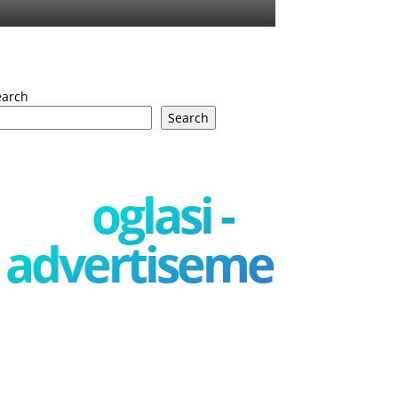
earch
Search
oglasi -
advertisement