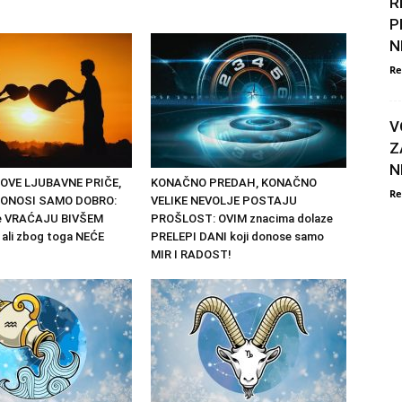
R
P
N
Re
V
Z
N
OVE LJUBAVNE PRIČE,
KONAČNO PREDAH, KONAČNO
Re
 DONOSI SAMO DOBRO:
VELIKE NEVOLJE POSTAJU
se VRAĆAJU BIVŠEM
PROŠLOST: OVIM znacima dolaze
ali zbog toga NEĆE
PRELEPI DANI koji donose samo
MIR I RADOST!