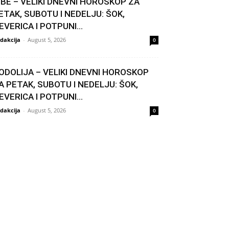
IBE – VELIKI DNEVNI HOROSKOP ZA
ETAK, SUBOTU I NEDELJU: ŠOK,
EVERICA I POTPUNI...
dakcija
-
August 5, 2026
0
ODOLIJA – VELIKI DNEVNI HOROSKOP
A PETAK, SUBOTU I NEDELJU: ŠOK,
EVERICA I POTPUNI...
dakcija
-
August 5, 2026
0