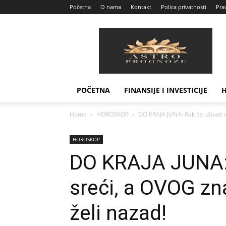
Početna
O nama
Kontakt
Polica privatnosti
Prav
Astro
Prognoze
POČETNA
FINANSIJE I INVESTICIJE
Home
HOROSKOP
DO KRAJA JUNA: Rak će uživati 
HOROSKOP
DO KRAJA JUNA: 
sreći, a OVOG z
želi nazad!