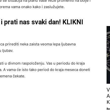
 se situacija na planu vaše veze promeniti na bolje i
prema vama onako kako i zaslužujete.
i prati nas svaki dan! KLIKNI
a prirediti neka zaista veoma lepa ljubavna
 ljubav.
sti u divnom raspoloženju. Vas u periodu do kraja
 A vama će isto tako period do kraja meseca doneti
vremena čekate.
V
A
K
Re