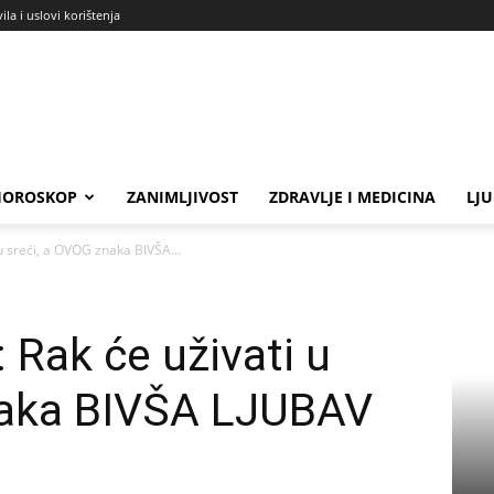
ila i uslovi korištenja
HOROSKOP
ZANIMLJIVOST
ZDRAVLJE I MEDICINA
LJ
u sreći, a OVOG znaka BIVŠA...
Rak će uživati u
naka BIVŠA LJUBAV