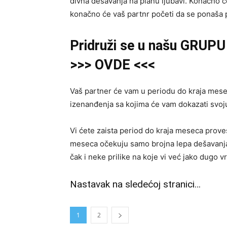
divna dešavanja na planu ljubavi. Konačno će
konačno će vaš partnr početi da se ponaša 
Pridruži se u našu GRUPU 
>>> OVDE <<<
Vaš partner će vam u periodu do kraja mesec
izenanđenja sa kojima će vam dokazati svoju
Vi ćete zaista period do kraja meseca prove
meseca očekuju samo brojna lepa dešavanja.
čak i neke prilike na koje vi već jako dugo 
Nastavak na sledećoj stranici…
1
2