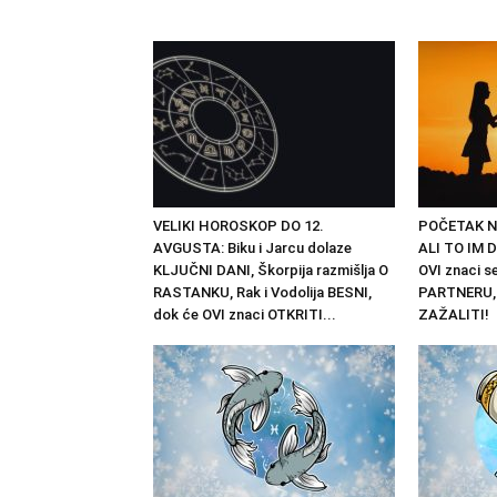
VELIKI HOROSKOP DO 12.
POČETAK N
AVGUSTA: Biku i Jarcu dolaze
ALI TO IM
KLJUČNI DANI, Škorpija razmišlja O
OVI znaci 
RASTANKU, Rak i Vodolija BESNI,
PARTNERU, 
dok će OVI znaci OTKRITI...
ZAŽALITI!