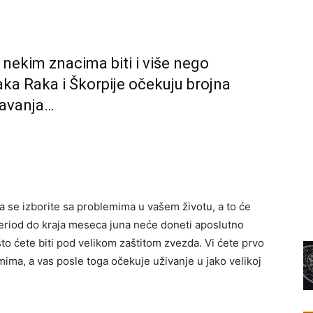
nekim znacima biti i više nego
aka Raka i Škorpije očekuju brojna
šavanja…
 se izborite sa problemima u vašem životu, a to će
riod do kraja meseca juna neće doneti aposlutno
to ćete biti pod velikom zaštitom zvezda. Vi ćete prvo
mima, a vas posle toga očekuje uživanje u jako velikoj