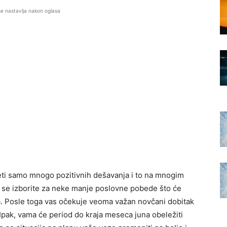
se nastavlja nakon oglasa
eti samo mnogo pozitivnih dešavanja i to na mnogim
a se izborite za neke manje poslovne pobede što će
 Posle toga vas očekuje veoma važan novčani dobitak
 Ipak, vama će period do kraja meseca juna obeležiti