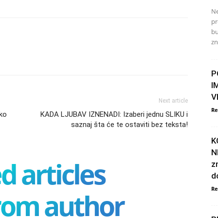
Ne
pr
bu
zn
P
I
V
Next article
Re
ko
KADA LJUBAV IZNENADI: Izaberi jednu SLIKU i
saznaj šta će te ostaviti bez teksta!
K
N
d articles
z
d
Re
rom author