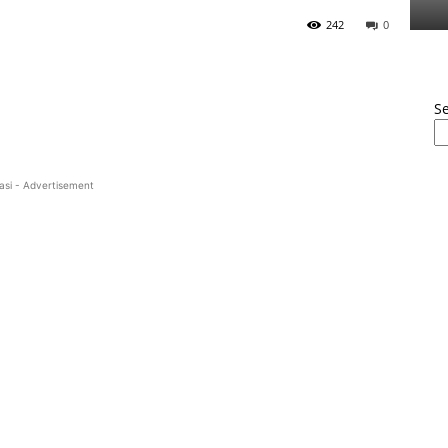
242
0
S
asi - Advertisement