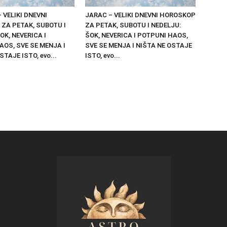
 VELIKI DNEVNI
JARAC – VELIKI DNEVNI HOROSKOP
ZA PETAK, SUBOTU I
ZA PETAK, SUBOTU I NEDELJU:
OK, NEVERICA I
ŠOK, NEVERICA I POTPUNI HAOS,
AOS, SVE SE MENJA I
SVE SE MENJA I NIŠTA NE OSTAJE
STAJE ISTO, evo...
ISTO, evo...