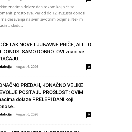
kim znacima dolaze dan tokom kojih će se
omeniti prosto sve. Period do 12. avgusta donosi
rna dešavanja na svim životnim poljima. Nekim
acima slede...
OČETAK NOVE LJUBAVNE PRIČE, ALI TO
M DONOSI SAMO DOBRO: OVI znaci se
RAĆAJU...
dakcija
-
August 6, 2026
0
ONAČNO PREDAH, KONAČNO VELIKE
EVOLJE POSTAJU PROŠLOST: OVIM
nacima dolaze PRELEPI DANI koji
onose...
dakcija
-
August 6, 2026
0