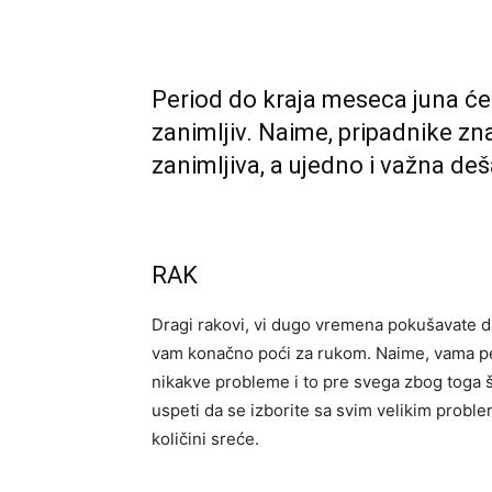
Period do kraja meseca juna će 
zanimljiv. Naime, pripadnike zn
zanimljiva, a ujedno i važna de
RAK
Dragi rakovi, vi dugo vremena pokušavate da
vam konačno poći za rukom. Naime, vama pe
nikakve probleme i to pre svega zbog toga š
uspeti da se izborite sa svim velikim proble
količini sreće.