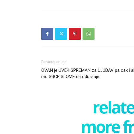
Previous article
OVAN je UVEK SPREMAN za LJUBAV pa cak i a
mu SRCE SLOME ne odustaje!
relate
more f