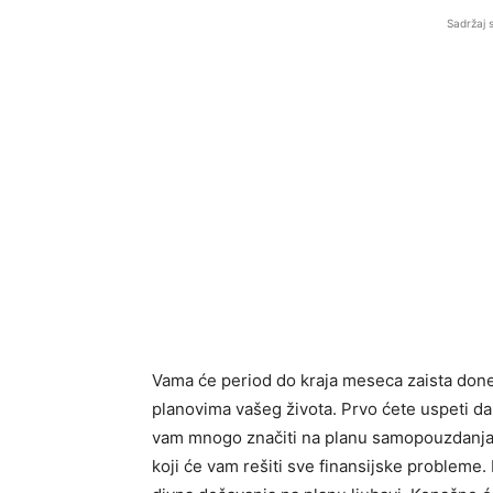
Sadržaj 
Vama će period do kraja meseca zaista don
planovima vašeg života. Prvo ćete uspeti d
vam mnogo značiti na planu samopouzdanja.
koji će vam rešiti sve finansijske probleme.