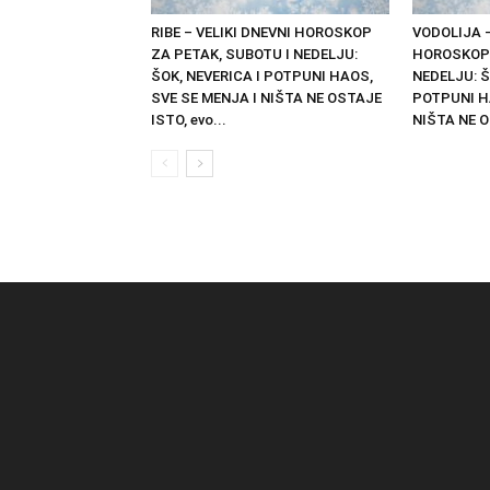
RIBE – VELIKI DNEVNI HOROSKOP
VODOLIJA –
ZA PETAK, SUBOTU I NEDELJU:
HOROSKOP 
ŠOK, NEVERICA I POTPUNI HAOS,
NEDELJU: Š
SVE SE MENJA I NIŠTA NE OSTAJE
POTPUNI H
ISTO, evo...
NIŠTA NE O