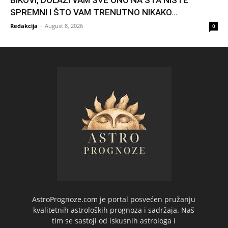
SPREMNI I ŠTO VAM TRENUTNO NIKAKO...
Redakcija
-
August 8, 2026
0
AstroPrognoze.com je portal posvećen pružanju
kvalitetnih astroloških prognoza i sadržaja. Naš
tim se sastoji od iskusnih astrologa i