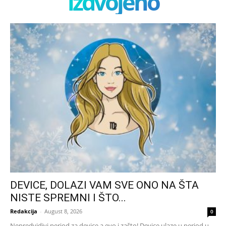
izdvojeno
DEVICE, DOLAZI VAM SVE ONO NA ŠTA
NISTE SPREMNI I ŠTO...
Redakcija
-
August 8, 2026
0
Nepredvidivi period za device,a evo i zašto! Device ulaze u period u