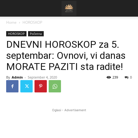
Home
HOROSKOP
HOROSKOP
Početna
DNEVNI HOROSKOP za 5.
septembar: Ovnovi, vi danas
MORATE PAZITI sta radite!
By
Admin
-
September 4, 2020
239
0
Oglasi - Advertisement