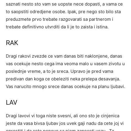
saznati nesto sto vam se uopste nece dopasti, a vama ce
to saopstiti odredjene osobe. Ipak, pre nego sto bilo sta
preduzmete prvo trebate razgovarati sa partnerom i
trebate definitivno utvrditi da li je to zaista i istina.
RAK
Dragi rakovi zvezde ce vam danas biti naklonjene, danas
vas ocekuje nesto cega ima veoma malo u vasem zivotu u
poslednje vreme, a to je sreca. Upravo je pred vama
predivan dan koga ce obeleziti neka prelepa desavanja.
Vas narucito mnogo srece danas ocekuje na planu ljubavi.
LAV
Dragi lavovi vi toga niste svesni, ali ono sto je cinjenica
jeste da vasa bivsa ljubav jos uvek gaji nadu da cete joj vi
oprostiti i da cete ponovo sa njom zapoceti vezu . Ta