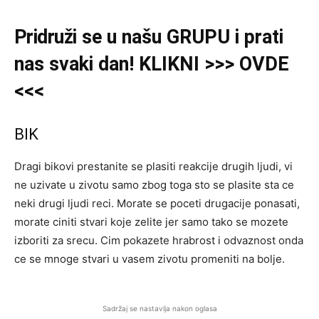
Pridruži
se u našu
GRUPU
i prati
nas svaki dan! KLIKNI >>> OVDE
<<<
BIK
Dragi bikovi prestanite se plasiti reakcije drugih ljudi, vi
ne uzivate u zivotu samo zbog toga sto se plasite sta ce
neki drugi ljudi reci. Morate se poceti drugacije ponasati,
morate ciniti stvari koje zelite jer samo tako se mozete
izboriti za srecu. Cim pokazete hrabrost i odvaznost onda
ce se mnoge stvari u vasem zivotu promeniti na bolje.
Sadržaj se nastavlja nakon oglasa