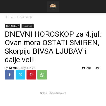
Home
HOROSKOP
HOROSKOP
Početna
DNEVNI HOROSKOP za 4.jul:
Ovan mora OSTATI SMIREN,
Skorpiju BIVSA LJUBAV i
dalje voli!
By
Admin
-
July 3, 2020
210
0
Oglasi - Advertisement