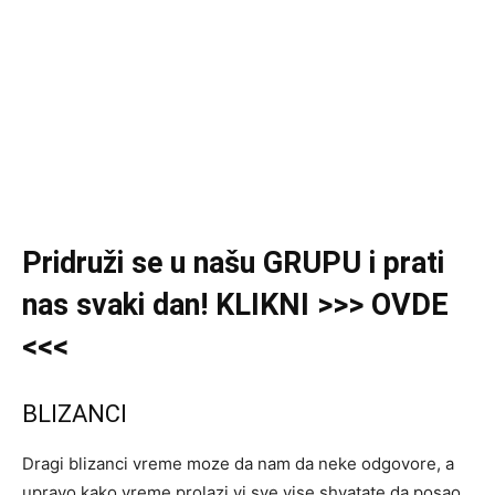
Pridruži se u našu GRUPU
i
prati
nas svaki dan! KLIKNI >>> OVDE
<<<
BLIZANCI
Dragi blizanci vreme moze da nam da neke odgovore, a
upravo kako vreme prolazi vi sve vise shvatate da posao