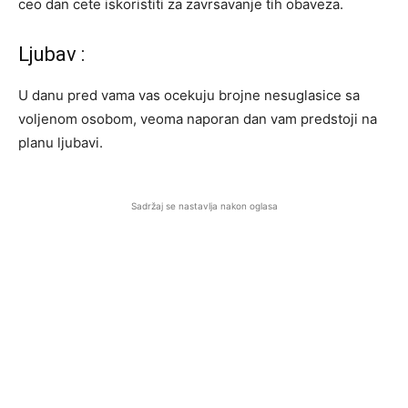
ceo dan cete iskoristiti za zavrsavanje tih obaveza.
Ljubav :
U danu pred vama vas ocekuju brojne nesuglasice sa
voljenom osobom, veoma naporan dan vam predstoji na
planu ljubavi.
Sadržaj se nastavlja nakon oglasa