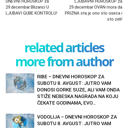
DNEVNI HOROSKOP za
LJUBAVNI HOROSKOP za
29.decembar:Blizanci U
29.decembar:OVAN mora da
LJUBAVI GUBE KONTROLU!
PRIZNA sta je ono sto oseca i
sto zeli!
related articles
more from author
RIBE – DNEVNI HOROSKOP ZA
SUBOTU 8. AVGUST: JUTRO VAM
DONOSI GORKE SUZE, ALI VAM ONDA
STIŽE NEBESKA NAGRADA NA KOJU
ČEKATE GODINAMA, EVO...
VODOLIJA – DNEVNI HOROSKOP ZA
SUBOTU 8. AVGUST: JUTRO VAM