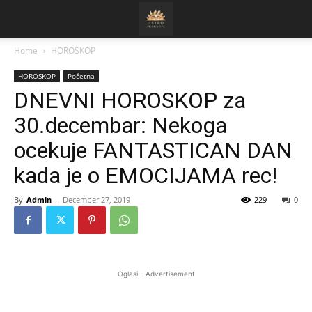
Home
HOROSKOP
HOROSKOP
Početna
DNEVNI HOROSKOP za
30.decembar: Nekoga
ocekuje FANTASTICAN DAN
kada je o EMOCIJAMA rec!
By
Admin
-
December 27, 2019
229
0
Oglasi - Advertisement