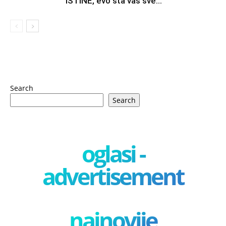
ISTINE, evo šta vas sve...
Search
Search
oglasi -
advertisement
najnovije