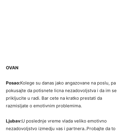
OVAN
Posao:
Kolege su danas jako angazovane na poslu, pa
pokusajte da potisnete licna nezadovoljstva i da im se
prikljucite u radi. Bar cete na kratko prestati da
razmisljate o emotivnim problemima.
Ljubav:
U poslednje vreme vlada veliko emotivno
nezadovoljstvo izmedju vas i partnera..Probajte da to