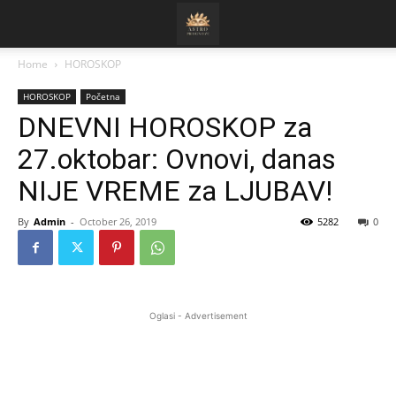
Home
HOROSKOP
HOROSKOP
Početna
DNEVNI HOROSKOP za
27.oktobar: Ovnovi, danas
NIJE VREME za LJUBAV!
By
Admin
-
October 26, 2019
5282
0
Oglasi - Advertisement