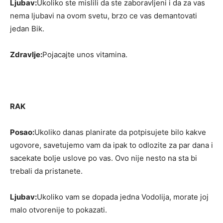
Ljubav:
Ukoliko ste mislili da ste zaboravljeni i da za vas
nema ljubavi na ovom svetu, brzo ce vas demantovati
jedan Bik.
Zdravlje:
Pojacajte unos vitamina.
RAK
Posao:
Ukoliko danas planirate da potpisujete bilo kakve
ugovore, savetujemo vam da ipak to odlozite za par dana i
sacekate bolje uslove po vas. Ovo nije nesto na sta bi
trebali da pristanete.
Ljubav:
Ukoliko vam se dopada jedna Vodolija, morate joj
malo otvorenije to pokazati.