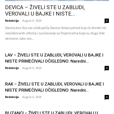
DEVICA – ŽIVELI STE U ZABLUDI,
VEROVALI U BAJKE I NISTE...
Redakcija
-
August 6, 2026
0
Device,evo šta vas očekuje!Za Device dolazi period koji će doneti niz
neočekivanih otkrića i suočavanje sa činjenicama koje su dugo bile
skrivene. Iako ste...
LAV – ŽIVELI STE U ZABLUDI, VEROVALI U BAJKE I
NISTE PRIMEĆIVALI OČIGLEDNO: Naredni...
Redakcija
-
August 6, 2026
0
RAK – ŽIVELI STE U ZABLUDI, VEROVALI U BAJKE I
NISTE PRIMEĆIVALI OČIGLEDNO: Naredni...
Redakcija
-
August 6, 2026
0
BLIZANCI – ŽIVELI STE U ZABLUDI, VEROVALI U