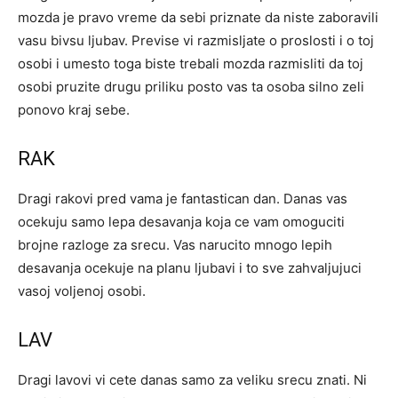
mozda je pravo vreme da sebi priznate da niste zaboravili
vasu bivsu ljubav. Previse vi razmisljate o proslosti i o toj
osobi i umesto toga biste trebali mozda razmisliti da toj
osobi pruzite drugu priliku posto vas ta osoba silno zeli
ponovo kraj sebe.
RAK
Dragi rakovi pred vama je fantastican dan. Danas vas
ocekuju samo lepa desavanja koja ce vam omoguciti
brojne razloge za srecu. Vas narucito mnogo lepih
desavanja ocekuje na planu ljubavi i to sve zahvaljujuci
vasoj voljenoj osobi.
LAV
Dragi lavovi vi cete danas samo za veliku srecu znati. Ni