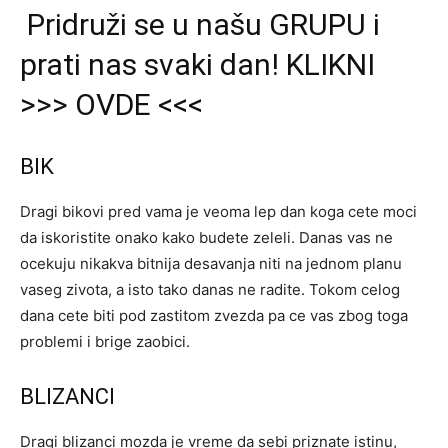
Pridruži se u našu GRUPU i
prati nas svaki dan! KLIKNI
>>> OVDE <<<
BIK
Dragi bikovi pred vama je veoma lep dan koga cete moci
da iskoristite onako kako budete zeleli. Danas vas ne
ocekuju nikakva bitnija desavanja niti na jednom planu
vaseg zivota, a isto tako danas ne radite. Tokom celog
dana cete biti pod zastitom zvezda pa ce vas zbog toga
problemi i brige zaobici.
BLIZANCI
Dragi blizanci mozda je vreme da sebi priznate istinu,