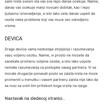
sami niste svesni sta vas sve lepo danas ocekuje. Naime,
danas vas ocekuje manji novcani dobitak, kao i lepo
ljubavno iznenadjenje, a isto tako cete danas uspeti da
resite neke probleme koji vas muce vec odredjeno
vreme.
DEVICA
Drage device vama nedostaje strpljenja i razumevanja
vasu voljenu osobu. Naime, vi prosto ne mozete da
sacekate promenu voljene osobe, a isto tako uopste
nemate razumevanja za postupke vaseg partnera. Vi se
morate drugacije ponasati posto se zaista nista ne moze
promeniti u trenutku i vasem partneru zaista nije lako da
se nosi sa svim tim pritiskom koga vrsite na njega.
Nastavak na sledecoj stranici…