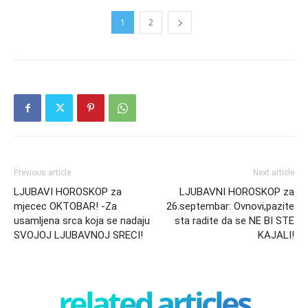
1
2
Previous article
Next article
LJUBAVI HOROSKOP za
LJUBAVNI HOROSKOP za
mjecec OKTOBAR! -Za
26.septembar: Ovnovi,pazite
usamljena srca koja se nadaju
sta radite da se NE BI STE
SVOJOJ LJUBAVNOJ SRECI!
KAJALI!
related articles