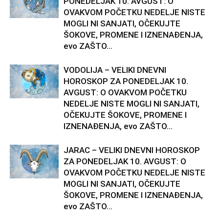
PONEDELJAK 10. AVGUST: O
OVAKVOM POČETKU NEDELJE NISTE
MOGLI NI SANJATI, OČEKUJTE
ŠOKOVE, PROMENE I IZNENAĐENJA,
evo ZAŠTO...
VODOLIJA – VELIKI DNEVNI
HOROSKOP ZA PONEDELJAK 10.
AVGUST: O OVAKVOM POČETKU
NEDELJE NISTE MOGLI NI SANJATI,
OČEKUJTE ŠOKOVE, PROMENE I
IZNENAĐENJA, evo ZAŠTO...
JARAC – VELIKI DNEVNI HOROSKOP
ZA PONEDELJAK 10. AVGUST: O
OVAKVOM POČETKU NEDELJE NISTE
MOGLI NI SANJATI, OČEKUJTE
ŠOKOVE, PROMENE I IZNENAĐENJA,
evo ZAŠTO...