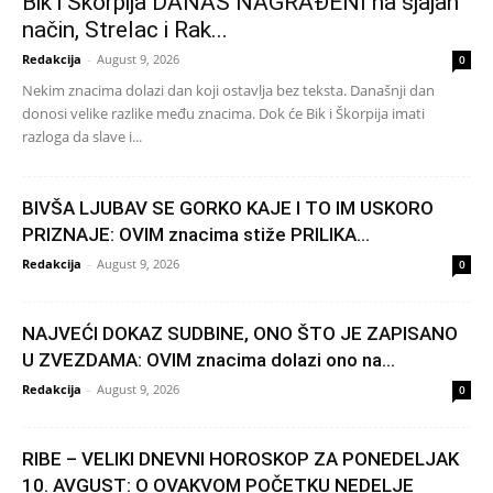
Bik i Škorpija DANAS NAGRAĐENI na sjajan
način, Strelac i Rak...
Redakcija
-
August 9, 2026
0
Nekim znacima dolazi dan koji ostavlja bez teksta. Današnji dan
donosi velike razlike među znacima. Dok će Bik i Škorpija imati
razloga da slave i...
BIVŠA LJUBAV SE GORKO KAJE I TO IM USKORO
PRIZNAJE: OVIM znacima stiže PRILIKA...
Redakcija
-
August 9, 2026
0
NAJVEĆI DOKAZ SUDBINE, ONO ŠTO JE ZAPISANO
U ZVEZDAMA: OVIM znacima dolazi ono na...
Redakcija
-
August 9, 2026
0
RIBE – VELIKI DNEVNI HOROSKOP ZA PONEDELJAK
10. AVGUST: O OVAKVOM POČETKU NEDELJE