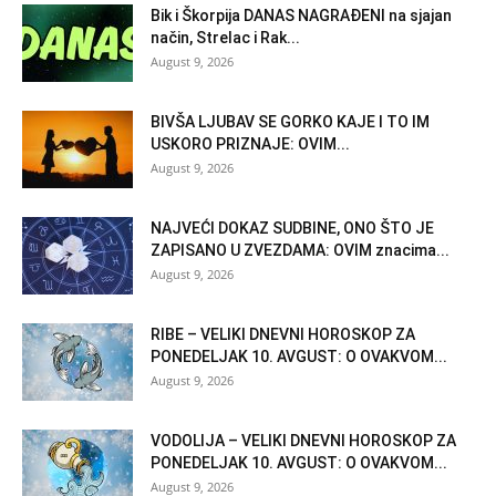
Bik i Škorpija DANAS NAGRAĐENI na sjajan
način, Strelac i Rak...
August 9, 2026
BIVŠA LJUBAV SE GORKO KAJE I TO IM
USKORO PRIZNAJE: OVIM...
August 9, 2026
NAJVEĆI DOKAZ SUDBINE, ONO ŠTO JE
ZAPISANO U ZVEZDAMA: OVIM znacima...
August 9, 2026
RIBE – VELIKI DNEVNI HOROSKOP ZA
PONEDELJAK 10. AVGUST: O OVAKVOM...
August 9, 2026
VODOLIJA – VELIKI DNEVNI HOROSKOP ZA
PONEDELJAK 10. AVGUST: O OVAKVOM...
August 9, 2026