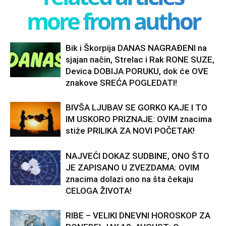
more from author
Bik i Škorpija DANAS NAGRAĐENI na
sjajan način, Strelac i Rak RONE SUZE,
Devica DOBIJA PORUKU, dok će OVE
znakove SREĆA POGLEDATI!
BIVŠA LJUBAV SE GORKO KAJE I TO
IM USKORO PRIZNAJE: OVIM znacima
stiže PRILIKA ZA NOVI POČETAK!
NAJVEĆI DOKAZ SUDBINE, ONO ŠTO
JE ZAPISANO U ZVEZDAMA: OVIM
znacima dolazi ono na šta čekaju
CELOGA ŽIVOTA!
RIBE – VELIKI DNEVNI HOROSKOP ZA