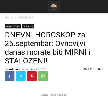
Home
HOROSKOP
HOROSKOP
Početna
DNEVNI HOROSKOP za
26.septembar: Ovnovi,vi
danas morate biti MIRNI i
STALOZENI!
By
Admin
-
September 25, 2020
230
0
Oglasi - Advertisement