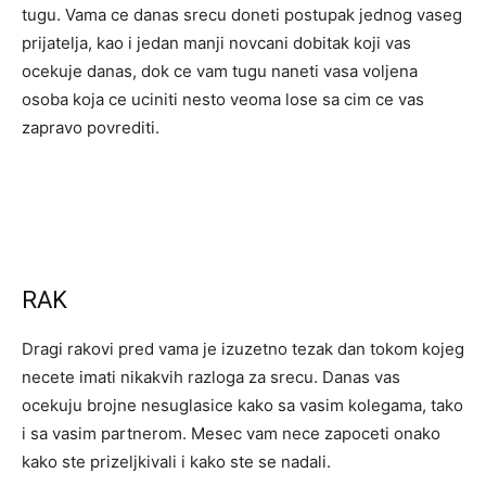
tugu. Vama ce danas srecu doneti postupak jednog vaseg
prijatelja, kao i jedan manji novcani dobitak koji vas
ocekuje danas, dok ce vam tugu naneti vasa voljena
osoba koja ce uciniti nesto veoma lose sa cim ce vas
zapravo povrediti.
RAK
Dragi rakovi pred vama je izuzetno tezak dan tokom kojeg
necete imati nikakvih razloga za srecu. Danas vas
ocekuju brojne nesuglasice kako sa vasim kolegama, tako
i sa vasim partnerom. Mesec vam nece zapoceti onako
kako ste prizeljkivali i kako ste se nadali.