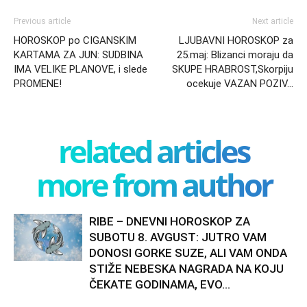
Previous article
Next article
HOROSKOP po CIGANSKIM
LJUBAVNI HOROSKOP za
KARTAMA ZA JUN: SUDBINA
25.maj: Blizanci moraju da
IMA VELIKE PLANOVE, i slede
SKUPE HRABROST,Skorpiju
PROMENE!
ocekuje VAZAN POZIV…
related articles
more from author
RIBE – DNEVNI HOROSKOP ZA
SUBOTU 8. AVGUST: JUTRO VAM
DONOSI GORKE SUZE, ALI VAM ONDA
STIŽE NEBESKA NAGRADA NA KOJU
ČEKATE GODINAMA, EVO...