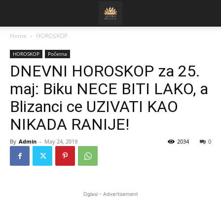
Home
HOROSKOP
HOROSKOP
Početna
DNEVNI HOROSKOP za 25.
maj: Biku NECE BITI LAKO, a
Blizanci ce UZIVATI KAO
NIKADA RANIJE!
By
Admin
-
May 24, 2019
2034
0
Oglasi - Advertisement