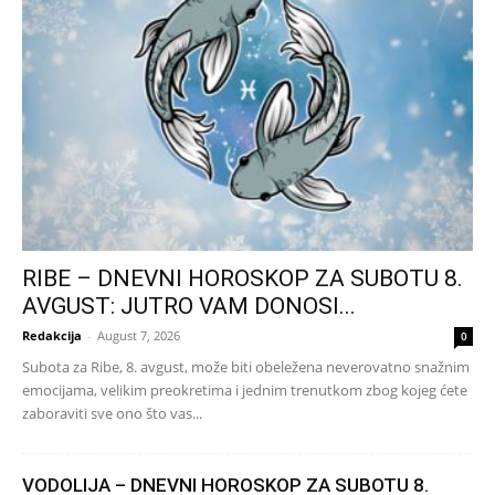
RIBE – DNEVNI HOROSKOP ZA SUBOTU 8.
AVGUST: JUTRO VAM DONOSI...
Redakcija
-
August 7, 2026
0
Subota za Ribe, 8. avgust, može biti obeležena neverovatno snažnim
emocijama, velikim preokretima i jednim trenutkom zbog kojeg ćete
zaboraviti sve ono što vas...
VODOLIJA – DNEVNI HOROSKOP ZA SUBOTU 8.