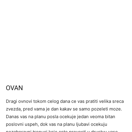
OVAN
Dragi ovnovi tokom celog dana ce vas pratiti velika sreca
zvezda, pred vama je dan kakav se samo pozeleti moze.
Danas vas na planu posla ocekuje jedan veoma bitan
poslovni uspeh, dok vas na planu ljubavi ocekuju
nezaboravni trenuci koje cete provesti u drustvu vase