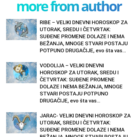
more from author
RIBE – VELIKI DNEVNI HOROSKOP ZA
UTORAK, SREDU I ČETVRTAK:
SUĐENE PROMENE DOLAZE I NEMA
BEŽANJA, MNOGE STVARI POSTAJU
POTPUNO DRUGAČIJE, evo šta vas...
VODOLIJA – VELIKI DNEVNI
HOROSKOP ZA UTORAK, SREDU I
ČETVRTAK: SUĐENE PROMENE
DOLAZE I NEMA BEŽANJA, MNOGE
STVARI POSTAJU POTPUNO
DRUGAČIJE, evo šta vas...
JARAC- VELIKI DNEVNI HOROSKOP ZA
UTORAK, SREDU I ČETVRTAK:
SUĐENE PROMENE DOLAZE I NEMA
BEŽANJA, MNOGE STVARI POSTAJU