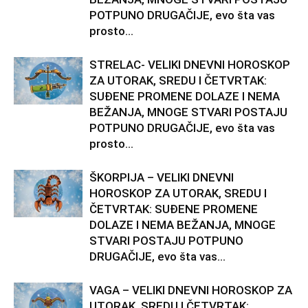
POTPUNO DRUGAČIJE, evo šta vas
prosto...
STRELAC- VELIKI DNEVNI HOROSKOP
ZA UTORAK, SREDU I ČETVRTAK:
SUĐENE PROMENE DOLAZE I NEMA
BEŽANJA, MNOGE STVARI POSTAJU
POTPUNO DRUGAČIJE, evo šta vas
prosto...
ŠKORPIJA – VELIKI DNEVNI
HOROSKOP ZA UTORAK, SREDU I
ČETVRTAK: SUĐENE PROMENE
DOLAZE I NEMA BEŽANJA, MNOGE
STVARI POSTAJU POTPUNO
DRUGAČIJE, evo šta vas...
VAGA – VELIKI DNEVNI HOROSKOP ZA
UTORAK, SREDU I ČETVRTAK: