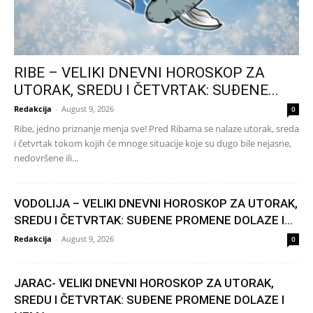
RIBE – VELIKI DNEVNI HOROSKOP ZA
UTORAK, SREDU I ČETVRTAK: SUĐENE...
Redakcija
-
August 9, 2026
0
Ribe, jedno priznanje menja sve! Pred Ribama se nalaze utorak, sreda
i četvrtak tokom kojih će mnoge situacije koje su dugo bile nejasne,
nedovršene ili...
VODOLIJA – VELIKI DNEVNI HOROSKOP ZA UTORAK,
SREDU I ČETVRTAK: SUĐENE PROMENE DOLAZE I...
Redakcija
-
August 9, 2026
0
JARAC- VELIKI DNEVNI HOROSKOP ZA UTORAK,
SREDU I ČETVRTAK: SUĐENE PROMENE DOLAZE I