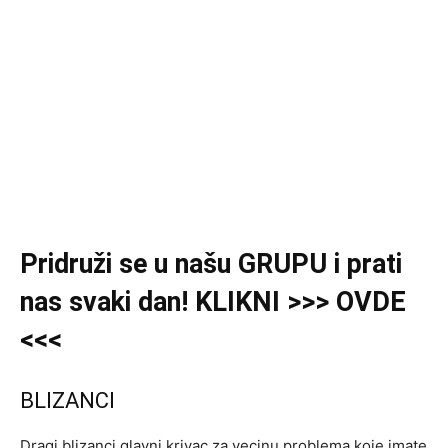
Pridruži se u našu GRUPU i prati
nas svaki dan! KLIKNI >>> OVDE
<<<
BLIZANCI
Dragi blizanci glavni krivac za vecinu problema koje imate