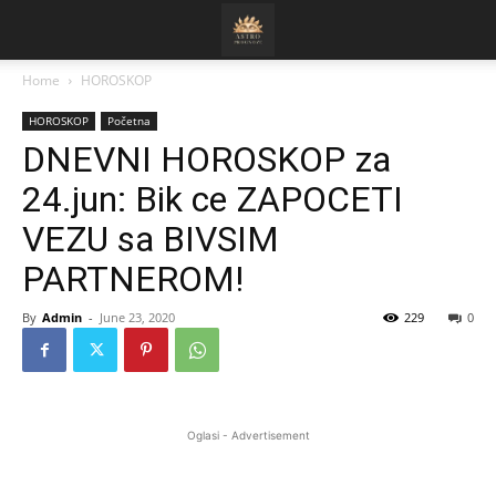
Home
HOROSKOP
HOROSKOP
Početna
DNEVNI HOROSKOP za
24.jun: Bik ce ZAPOCETI
VEZU sa BIVSIM
PARTNEROM!
By
Admin
-
June 23, 2020
229
0
Oglasi - Advertisement