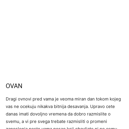
OVAN
Dragi ovnovi pred vama je veoma miran dan tokom kojeg
vas ne ocekuju nikakva bitnija desavanja. Upravo cete
danas imati dovoljno vremena da dobro razmislite o
svemu, a vi pre svega trebate razmisliti o promeni
zaposlenja posto vama posao koji obavljate ni po cemu