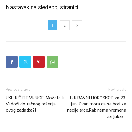
Nastavak na sledecoj stranici…
1
2
Previous article
Next article
UKLJUČITE VIJUGE: Možete li
LJUBAVNI HOROSKOP za 23.
Vi doći do tačnog rešenja
jun: Ovan mora da se bori za
ovog zadatka?!
necije srce,Rak nema vremena
za ljubav…