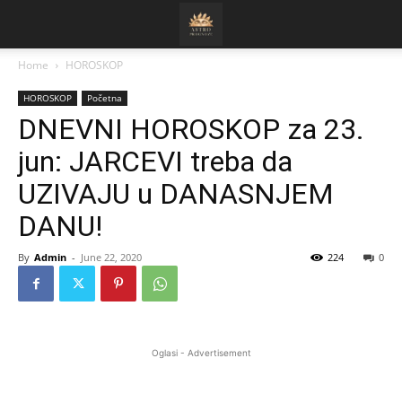
Home
HOROSKOP
HOROSKOP
Početna
DNEVNI HOROSKOP za 23.
jun: JARCEVI treba da
UZIVAJU u DANASNJEM
DANU!
By
Admin
-
June 22, 2020
224
0
Oglasi - Advertisement