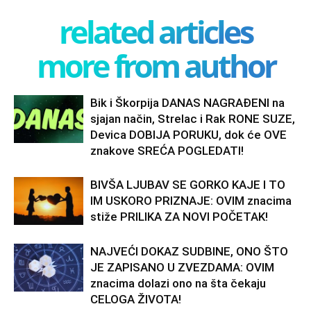
related articles
more from author
Bik i Škorpija DANAS NAGRAĐENI na
sjajan način, Strelac i Rak RONE SUZE,
Devica DOBIJA PORUKU, dok će OVE
znakove SREĆA POGLEDATI!
BIVŠA LJUBAV SE GORKO KAJE I TO
IM USKORO PRIZNAJE: OVIM znacima
stiže PRILIKA ZA NOVI POČETAK!
NAJVEĆI DOKAZ SUDBINE, ONO ŠTO
JE ZAPISANO U ZVEZDAMA: OVIM
znacima dolazi ono na šta čekaju
CELOGA ŽIVOTA!