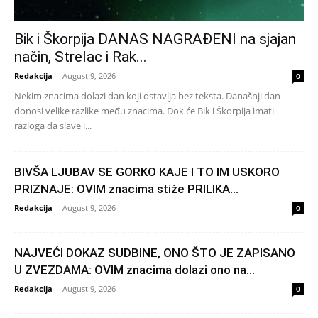
Bik i Škorpija DANAS NAGRAĐENI na sjajan
način, Strelac i Rak...
Redakcija
-
August 9, 2026
0
Nekim znacima dolazi dan koji ostavlja bez teksta. Današnji dan
donosi velike razlike među znacima. Dok će Bik i Škorpija imati
razloga da slave i...
BIVŠA LJUBAV SE GORKO KAJE I TO IM USKORO
PRIZNAJE: OVIM znacima stiže PRILIKA...
Redakcija
-
August 9, 2026
0
NAJVEĆI DOKAZ SUDBINE, ONO ŠTO JE ZAPISANO
U ZVEZDAMA: OVIM znacima dolazi ono na...
Redakcija
-
August 9, 2026
0