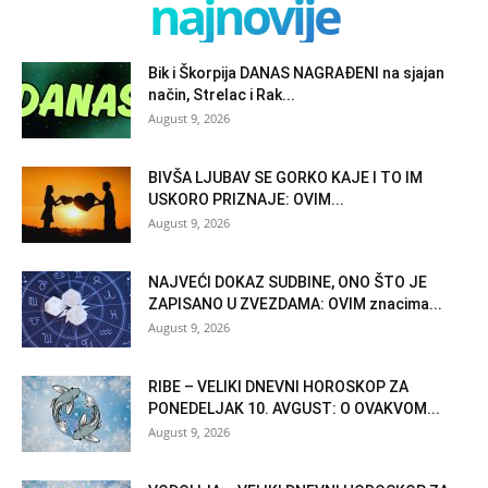
najnovije
Bik i Škorpija DANAS NAGRAĐENI na sjajan
način, Strelac i Rak...
August 9, 2026
BIVŠA LJUBAV SE GORKO KAJE I TO IM
USKORO PRIZNAJE: OVIM...
August 9, 2026
NAJVEĆI DOKAZ SUDBINE, ONO ŠTO JE
ZAPISANO U ZVEZDAMA: OVIM znacima...
August 9, 2026
RIBE – VELIKI DNEVNI HOROSKOP ZA
PONEDELJAK 10. AVGUST: O OVAKVOM...
August 9, 2026