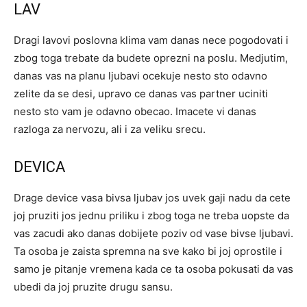
LAV
Dragi lavovi poslovna klima vam danas nece pogodovati i
zbog toga trebate da budete oprezni na poslu. Medjutim,
danas vas na planu ljubavi ocekuje nesto sto odavno
zelite da se desi, upravo ce danas vas partner uciniti
nesto sto vam je odavno obecao. Imacete vi danas
razloga za nervozu, ali i za veliku srecu.
DEVICA
Drage device vasa bivsa ljubav jos uvek gaji nadu da cete
joj pruziti jos jednu priliku i zbog toga ne treba uopste da
vas zacudi ako danas dobijete poziv od vase bivse ljubavi.
Ta osoba je zaista spremna na sve kako bi joj oprostile i
samo je pitanje vremena kada ce ta osoba pokusati da vas
ubedi da joj pruzite drugu sansu.