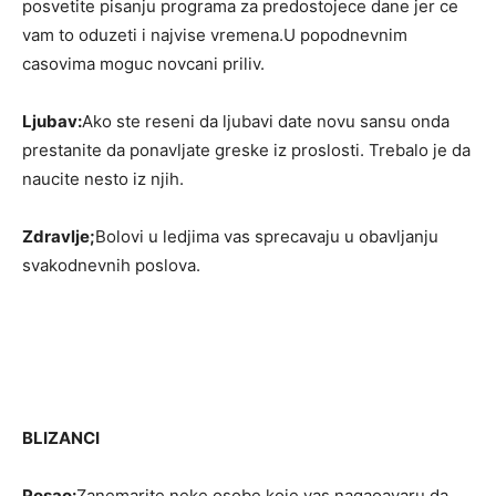
posvetite pisanju programa za predostojece dane jer ce
vam to oduzeti i najvise vremena.U popodnevnim
casovima moguc novcani priliv.
Ljubav:
Ako ste reseni da ljubavi date novu sansu onda
prestanite da ponavljate greske iz proslosti. Trebalo je da
naucite nesto iz njih.
Zdravlje;
Bolovi u ledjima vas sprecavaju u obavljanju
svakodnevnih poslova.
BLIZANCI
Posao:
Zanemarite neke osobe koje vas nagaoavaru da