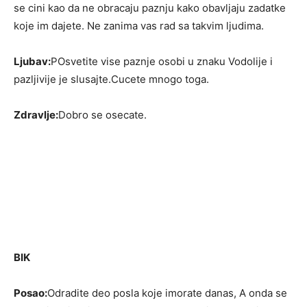
se cini kao da ne obracaju paznju kako obavljaju zadatke
koje im dajete. Ne zanima vas rad sa takvim ljudima.
Ljubav:
POsvetite vise paznje osobi u znaku Vodolije i
pazljivije je slusajte.Cucete mnogo toga.
Zdravlje:
Dobro se osecate.
BIK
Posao:
Odradite deo posla koje imorate danas, A onda se