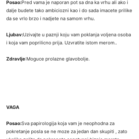
Posao:
Pred vama je naporan pot sa dna ka vrhu ali ako i
dalje budete tako ambiciozni kao i do sada imacete prilike
da se vrlo brzo i nadjete na samom vrhu.
Ljubav:
Uzivajte u paznji koju vam poklanja voljena osoba
i koja vam poprilicno prija. Uzvratite istom merom..
Zdravlje
:Moguce prolazne glavobolje.
VAGA
Posao:
Sva papirologija koja vam je neophodna za
pokretanje posla se ne moze za jedan dan skupiti , zato