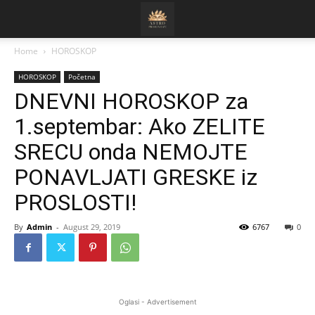
Home
HOROSKOP
HOROSKOP
Početna
DNEVNI HOROSKOP za
1.septembar: Ako ZELITE
SRECU onda NEMOJTE
PONAVLJATI GRESKE iz
PROSLOSTI!
By
Admin
-
August 29, 2019
6767
0
Oglasi - Advertisement