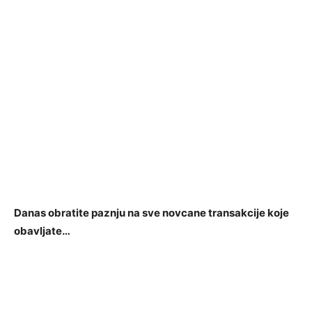
Danas obratite paznju na sve novcane transakcije koje
obavljate…