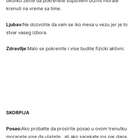
ukoliko zelite da pokrenete sopstveni biznis morate
krenuti na vreme sa time.
Ljubav:
Ne dozvolite da vam se iko mesa u vezu jer je to
stvar vaseg izbora.
Zdravllje
:Malo se pokrenite i vise budite fizicki aktivni.
SKORPIJA
Posao:
Ako probatte da prosirite posao u ovom trenutku
moracete vise da ulazete , ali ako sacekate jos par dana