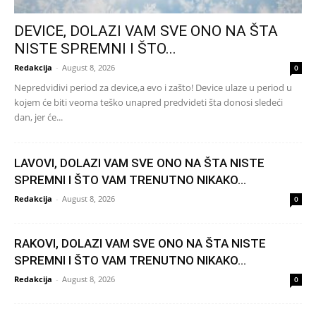
DEVICE, DOLAZI VAM SVE ONO NA ŠTA
NISTE SPREMNI I ŠTO...
Redakcija
-
August 8, 2026
0
Nepredvidivi period za device,a evo i zašto! Device ulaze u period u
kojem će biti veoma teško unapred predvideti šta donosi sledeći
dan, jer će...
LAVOVI, DOLAZI VAM SVE ONO NA ŠTA NISTE
SPREMNI I ŠTO VAM TRENUTNO NIKAKO...
Redakcija
-
August 8, 2026
0
RAKOVI, DOLAZI VAM SVE ONO NA ŠTA NISTE
SPREMNI I ŠTO VAM TRENUTNO NIKAKO...
Redakcija
-
August 8, 2026
0