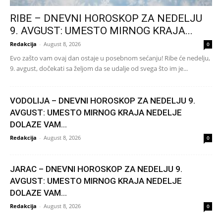
RIBE – DNEVNI HOROSKOP ZA NEDELJU
9. AVGUST: UMESTO MIRNOG KRAJA...
Redakcija
-
August 8, 2026
0
Evo zašto vam ovaj dan ostaje u posebnom sećanju! Ribe će nedelju,
9. avgust, dočekati sa željom da se udalje od svega što im je...
VODOLIJA – DNEVNI HOROSKOP ZA NEDELJU 9.
AVGUST: UMESTO MIRNOG KRAJA NEDELJE
DOLAZE VAM...
Redakcija
-
August 8, 2026
0
JARAC – DNEVNI HOROSKOP ZA NEDELJU 9.
AVGUST: UMESTO MIRNOG KRAJA NEDELJE
DOLAZE VAM...
Redakcija
-
August 8, 2026
0