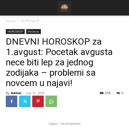
Home
HOROSKOP
HOROSKOP
Početna
DNEVNI HOROSKOP za
1.avgust: Pocetak avgusta
nece biti lep za jednog
zodijaka – problemi sa
novcem u najavi!
By
Admin
-
July 31, 2020
219
0
Oglasi - Advertisement