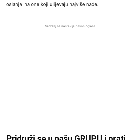
oslanja na one koji ulijevaju najviše nade.
Sadržaj se nastavlja nakon oglasa
Pridruži se u našu GRUPU i prati