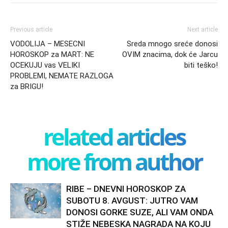
Previous article
Next article
VODOLIJA – MESECNI
Sreda mnogo sreće donosi
HOROSKOP za MART: NE
OVIM znacima, dok će Jarcu
OCEKUJU vas VELIKI
biti teško!
PROBLEMI, NEMATE RAZLOGA
za BRIGU!
related articles
more from author
RIBE – DNEVNI HOROSKOP ZA
SUBOTU 8. AVGUST: JUTRO VAM
DONOSI GORKE SUZE, ALI VAM ONDA
STIŽE NEBESKA NAGRADA NA KOJU