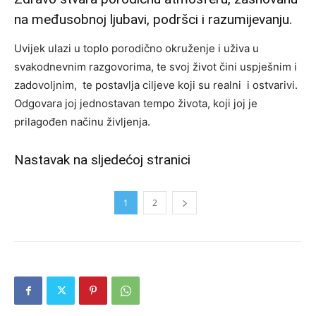
na međusobnoj ljubavi, podršci i razumijevanju.
Uvijek ulazi u toplo porodično okruženje i uživa u
svakodnevnim razgovorima, te svoj život čini uspješnim i
zadovoljnim, te postavlja ciljeve koji su realni i ostvarivi.
Odgovara joj jednostavan tempo života, koji joj je
prilagođen načinu življenja.
Nastavak na sljedećoj stranici
1
2