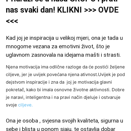
nas svaki dan! KLIKNI >>> OVDE
<<<
Kad joj je inspiracija u velikoj mjeri, ona je tada u
mnogome vezana za emotivni život, što je
uglavnom zasnovala na idejama mašti i strasti.
Njena motivacija ima odlične razloge da će postići željene
ciljeve, jer je uvijek povećana njena ativnost.Uvijek je pod
dejstvom inspiracije i zna da joj je motivacija glavni
pokretač, kako bi imala osnovne životne aktivnosti. Dobre
je naravi, inteligentna i na pravi način djeluje i ostvaruje
svoje
ciljeve.
Ona je osoba , svjesna svojih kvaliteta, sigurna u
sebe i blista u ponom sjaju, te ostavlja dobar