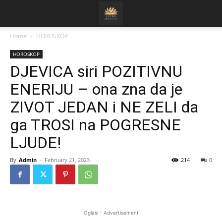
Home
HOROSKOP
HOROSKOP
DJEVICA siri POZITIVNU
ENERIJU – ona zna da je
ZIVOT JEDAN i NE ZELI da
ga TROSI na POGRESNE
LJUDE!
By
Admin
-
February 21, 2023
214
0
Oglasi - Advertisement