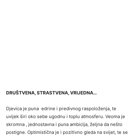
DRUŠTVENA, STRASTVENA, VRIJEDNA…
Djevica je puna edrine i predivnog raspoloženja, te
uvijek širi oko sebe ugodnu i toplu atmosferu. Veoma je
skromna , jednostavna i puna ambicija, željna da nešto
postigne. Optimistična je i pozitivno gleda na svijet, te se