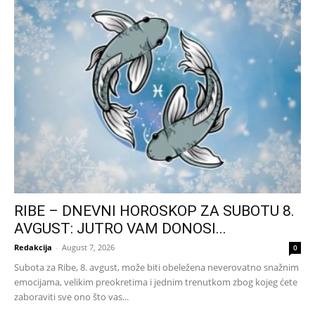
RIBE – DNEVNI HOROSKOP ZA SUBOTU 8.
AVGUST: JUTRO VAM DONOSI...
Redakcija
-
August 7, 2026
0
Subota za Ribe, 8. avgust, može biti obeležena neverovatno snažnim
emocijama, velikim preokretima i jednim trenutkom zbog kojeg ćete
zaboraviti sve ono što vas...