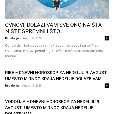
OVNOVI, DOLAZI VAM SVE ONO NA ŠTA
NISTE SPREMNI I ŠTO...
Redakcija
-
August 8, 2026
0
Ovnovi dani koji slede će vam biti sudbinski,a evo i zašto! Pred
Ovnovima se nalazi period koji će teško moći da nazovu običnim,
mirnim ili...
RIBE – DNEVNI HOROSKOP ZA NEDELJU 9. AVGUST:
UMESTO MIRNOG KRAJA NEDELJE DOLAZE VAM...
Redakcija
-
August 8, 2026
0
VODOLIJA – DNEVNI HOROSKOP ZA NEDELJU 9.
AVGUST: UMESTO MIRNOG KRAJA NEDELJE
DOLAZE VAM...