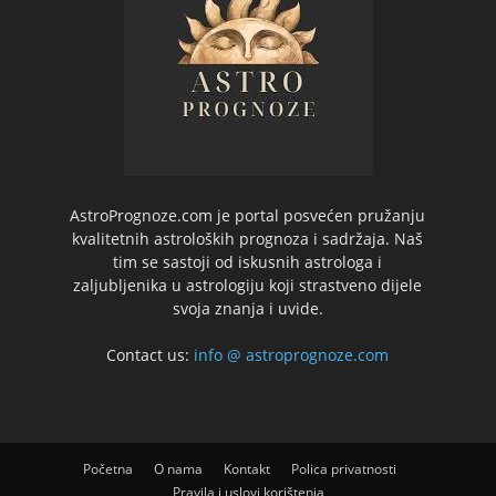
AstroPrognoze.com je portal posvećen pružanju
kvalitetnih astroloških prognoza i sadržaja. Naš
tim se sastoji od iskusnih astrologa i
zaljubljenika u astrologiju koji strastveno dijele
svoja znanja i uvide.
Contact us:
info @ astroprognoze.com
Početna
O nama
Kontakt
Polica privatnosti
Pravila i uslovi korištenja