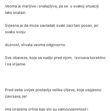
Veoma je marljiva i snalazljiva, pa se u svakoj situaciji
lako snalazi.
Svjesna je da moze savladati svaki zacrtani posao, jer
svaku svoju
duznost, shvata veoma odgovorno.
Sve obaveze, koje se nadju pred njom, izvrsava korektno
i na vrijeme.
Pred sebe uvijek postavlja velike ciljeve, koje uspjesno
zavrsava, jer
ima izrazene vrline kao sto su samouvjerenost i