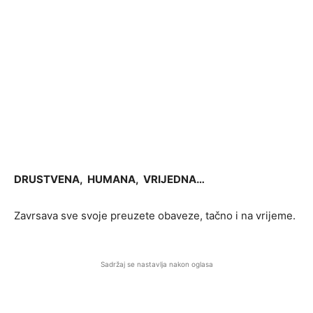
DRUSTVENA, HUMANA, VRIJEDNA…
Zavrsava sve svoje preuzete obaveze, tačno i na vrijeme.
Sadržaj se nastavlja nakon oglasa