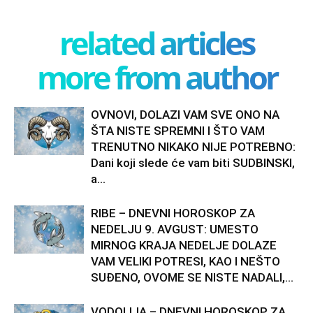
related articles
more from author
OVNOVI, DOLAZI VAM SVE ONO NA
ŠTA NISTE SPREMNI I ŠTO VAM
TRENUTNO NIKAKO NIJE POTREBNO:
Dani koji slede će vam biti SUDBINSKI,
a...
RIBE – DNEVNI HOROSKOP ZA
NEDELJU 9. AVGUST: UMESTO
MIRNOG KRAJA NEDELJE DOLAZE
VAM VELIKI POTRESI, KAO I NEŠTO
SUĐENO, OVOME SE NISTE NADALI,...
VODOLIJA – DNEVNI HOROSKOP ZA