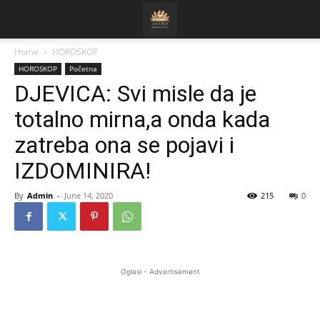
Home
HOROSKOP
HOROSKOP
Početna
DJEVICA: Svi misle da je
totalno mirna,a onda kada
zatreba ona se pojavi i
IZDOMINIRA!
By
Admin
-
June 14, 2020
215
0
Oglasi - Advertisement