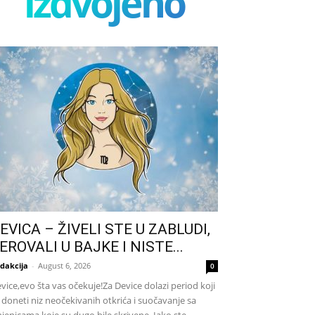
izdvojeno
EVICA – ŽIVELI STE U ZABLUDI,
EROVALI U BAJKE I NISTE...
dakcija
-
August 6, 2026
0
vice,evo šta vas očekuje!Za Device dolazi period koji
 doneti niz neočekivanih otkrića i suočavanje sa