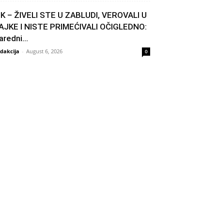
IK – ŽIVELI STE U ZABLUDI, VEROVALI U
AJKE I NISTE PRIMEĆIVALI OČIGLEDNO:
aredni...
dakcija
-
August 6, 2026
0