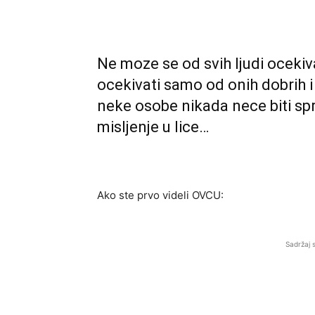
Ne moze se od svih ljudi oceki
ocekivati samo od onih dobrih i
neke osobe nikada nece biti sp
misljenje u lice…
Ako ste prvo videli OVCU:
Sadržaj 