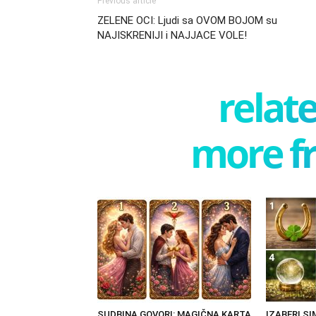
Previous article
ZELENE OCI: Ljudi sa OVOM BOJOM su
NAJISKRENIJI i NAJJACE VOLE!
relate
more f
SUDBINA GOVORI: MAGIČNA KARTA
IZABERI S