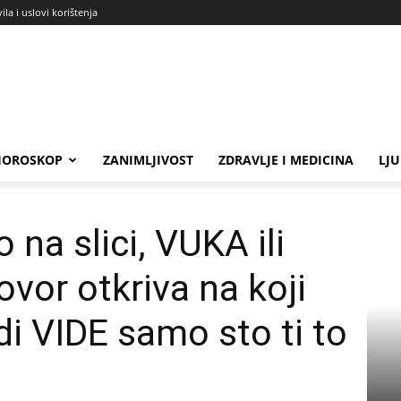
ila i uslovi korištenja
HOROSKOP
ZANIMLJIVOST
ZDRAVLJE I MEDICINA
LJ
UKA ili OVCU?! Tvoj odgovor otkriva...
 na slici, VUKA ili
vor otkriva na koji
udi VIDE samo sto ti to