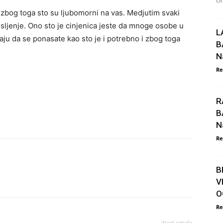
či
o zbog toga sto su ljubomorni na vas. Medjutim svaki
ljenje. Ono sto je cinjenica jeste da mnoge osobe u
L
ju da se ponasate kao sto je i potrebno i zbog toga
B
N
Re
R
B
N
Re
B
V
O
Re