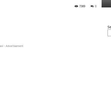
7389
0
S
asi - Advertisement