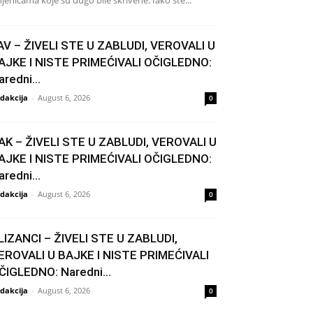
njenicama koje su dugo bile skrivene. Iako ste...
AV – ŽIVELI STE U ZABLUDI, VEROVALI U
AJKE I NISTE PRIMEĆIVALI OČIGLEDNO:
aredni...
dakcija
-
August 6, 2026
0
AK – ŽIVELI STE U ZABLUDI, VEROVALI U
AJKE I NISTE PRIMEĆIVALI OČIGLEDNO:
aredni...
dakcija
-
August 6, 2026
0
LIZANCI – ŽIVELI STE U ZABLUDI,
EROVALI U BAJKE I NISTE PRIMEĆIVALI
ČIGLEDNO: Naredni...
dakcija
-
August 6, 2026
0