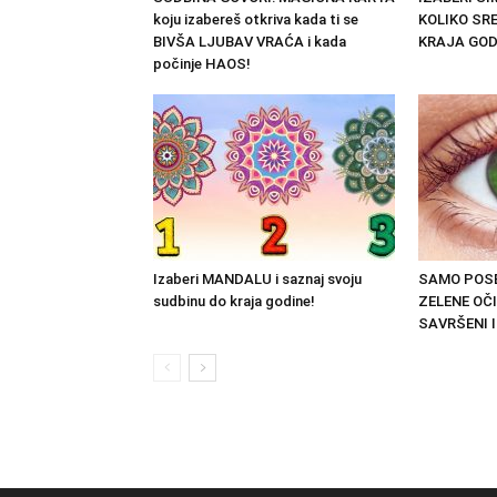
koju izabereš otkriva kada ti se
KOLIKO SRE
BIVŠA LJUBAV VRAĆA i kada
KRAJA GOD
počinje HAOS!
Izaberi MANDALU i saznaj svoju
SAMO POSE
sudbinu do kraja godine!
ZELENE OČI
SAVRŠENI I