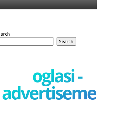
earch
Search
oglasi -
advertisement