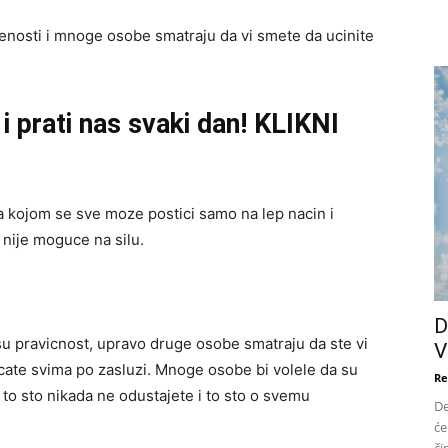
venosti i mnoge osobe smatraju da vi smete da ucinite
i prati nas svaki dan! KLIKNI
sa kojom se sve moze postici samo na lep nacin i
nije moguce na silu.
D
asu pravicnost, upravo druge osobe smatraju da ste vi
V
cate svima po zasluzi. Mnoge osobe bi volele da su
Re
o sto nikada ne odustajete i to sto o svemu
De
će