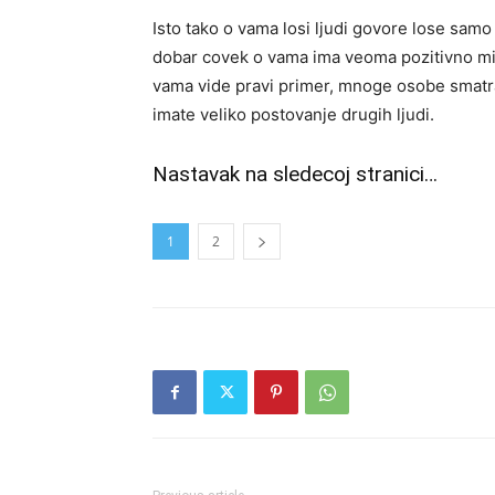
Isto tako o vama losi ljudi govore lose sam
dobar covek o vama ima veoma pozitivno mis
vama vide pravi primer, mnoge osobe smatra
imate veliko postovanje drugih ljudi.
Nastavak na sledecoj stranici…
1
2