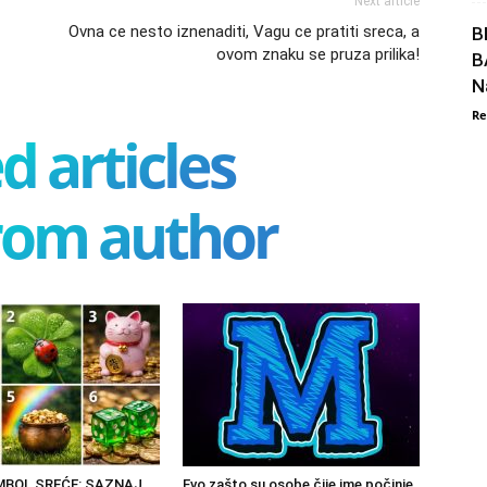
Next article
Ovna ce nesto iznenaditi, Vagu ce pratiti sreca, a
B
ovom znaku se pruza prilika!
B
N
Re
d articles
rom author
IMBOL SREĆE: SAZNAJ
Evo zašto su osobe čije ime počinje