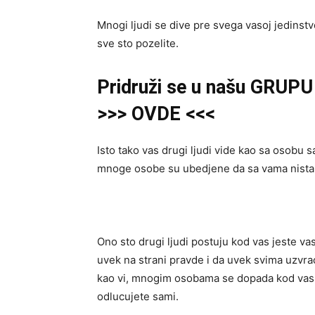
Mnogi ljudi se dive pre svega vasoj jedinst
sve sto pozelite.
Pridruži se u našu GRUPU 
>>> OVDE <<<
Isto tako vas drugi ljudi vide kao sa osobu 
mnoge osobe su ubedjene da sa vama nista 
Ono sto drugi ljudi postuju kod vas jeste v
uvek na strani pravde i da uvek svima uzvra
kao vi, mnogim osobama se dopada kod vas t
odlucujete sami.