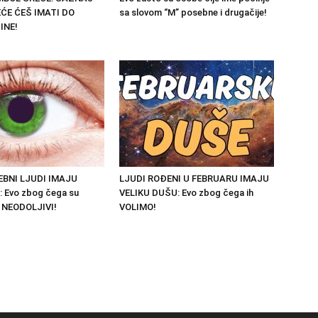
ĆE ĆEŠ IMATI DO
sa slovom “M” posebne i drugačije!
INE!
BNI LJUDI IMAJU
LJUDI ROĐENI U FEBRUARU IMAJU
: Evo zbog čega su
VELIKU DUŠU: Evo zbog čega ih
 NEODOLJIVI!
VOLIMO!