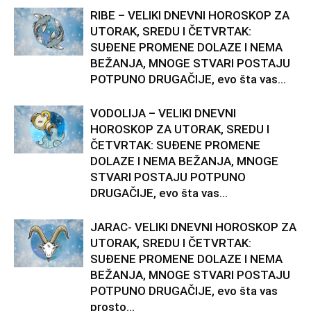
RIBE – VELIKI DNEVNI HOROSKOP ZA
UTORAK, SREDU I ČETVRTAK:
SUĐENE PROMENE DOLAZE I NEMA
BEŽANJA, MNOGE STVARI POSTAJU
POTPUNO DRUGAČIJE, evo šta vas...
VODOLIJA – VELIKI DNEVNI
HOROSKOP ZA UTORAK, SREDU I
ČETVRTAK: SUĐENE PROMENE
DOLAZE I NEMA BEŽANJA, MNOGE
STVARI POSTAJU POTPUNO
DRUGAČIJE, evo šta vas...
JARAC- VELIKI DNEVNI HOROSKOP ZA
UTORAK, SREDU I ČETVRTAK:
SUĐENE PROMENE DOLAZE I NEMA
BEŽANJA, MNOGE STVARI POSTAJU
POTPUNO DRUGAČIJE, evo šta vas
prosto...