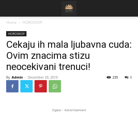
Home
HOROSKOP
HOROSKOP
Cekaju ih mala ljubavna cuda:
Ovim znacima stizu
neocekivani trenuci!
By
Admin
-
December 29, 2019
235
0
Oglasi - Advertisement