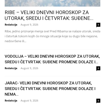
RIBE – VELIKI DNEVNI HOROSKOP ZA
UTORAK, SREDU I ČETVRTAK: SUĐENE...
Redakcija
-
August 9, 2026
0
Ribe, jedno priznanje menja sve! Pred Ribama se nalaze utorak, sreda
i četvrtak tokom kojih će mnoge situacije koje su dugo bile nejasne,
nedovršene ili...
VODOLIJA – VELIKI DNEVNI HOROSKOP ZA UTORAK,
SREDU I ČETVRTAK: SUĐENE PROMENE DOLAZE I...
Redakcija
-
August 9, 2026
0
JARAC- VELIKI DNEVNI HOROSKOP ZA UTORAK,
SREDU I ČETVRTAK: SUĐENE PROMENE DOLAZE I
NEMA...
Redakcija
-
August 9, 2026
0