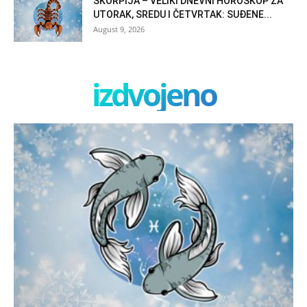
ŠKORPIJA – VELIKI DNEVNI HOROSKOP ZA
UTORAK, SREDU I ČETVRTAK: SUĐENE...
August 9, 2026
izdvojeno