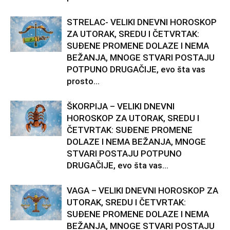
STRELAC- VELIKI DNEVNI HOROSKOP
ZA UTORAK, SREDU I ČETVRTAK:
SUĐENE PROMENE DOLAZE I NEMA
BEŽANJA, MNOGE STVARI POSTAJU
POTPUNO DRUGAČIJE, evo šta vas
prosto...
ŠKORPIJA – VELIKI DNEVNI
HOROSKOP ZA UTORAK, SREDU I
ČETVRTAK: SUĐENE PROMENE
DOLAZE I NEMA BEŽANJA, MNOGE
STVARI POSTAJU POTPUNO
DRUGAČIJE, evo šta vas...
VAGA – VELIKI DNEVNI HOROSKOP ZA
UTORAK, SREDU I ČETVRTAK:
SUĐENE PROMENE DOLAZE I NEMA
BEŽANJA, MNOGE STVARI POSTAJU