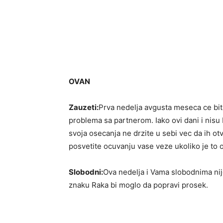
OVAN
Zauzeti:
Prva nedelja avgusta meseca ce bit
problema sa partnerom. Iako ovi dani i nisu
svoja osecanja ne drzite u sebi vec da ih o
posvetite ocuvanju vase veze ukoliko je to o
Slobodni:
Ova nedelja i Vama slobodnima ni
znaku Raka bi moglo da popravi prosek.