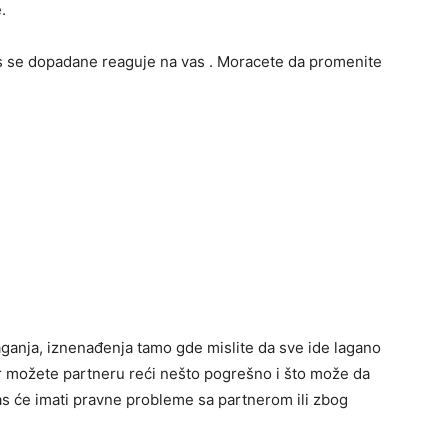
.
as se dopadane reaguje na vas . Moracete da promenite
ganja, iznenađenja tamo gde mislite da sve ide lagano
jer možete partneru reći nešto pogrešno i što može da
vas će imati pravne probleme sa partnerom ili zbog