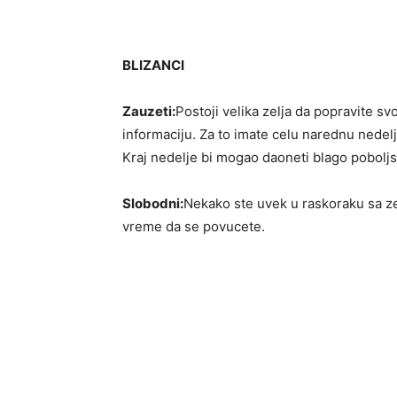
BLIZANCI
Zauzeti:
Postoji velika zelja da popravite sv
informaciju. Za to imate celu narednu nedelj
Kraj nedelje bi mogao daoneti blago poboljs
Slobodni:
Nekako ste uvek u raskoraku sa z
vreme da se povucete.