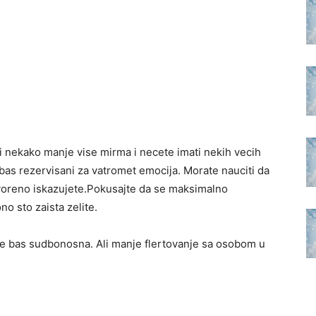
i nekako manje vise mirma i necete imati nekih vecih
 bas rezervisani za vatromet emocija. Morate nauciti da
tvoreno iskazujete.Pokusajte da se maksimalno
no sto zaista zelite.
je bas sudbonosna. Ali manje flertovanje sa osobom u