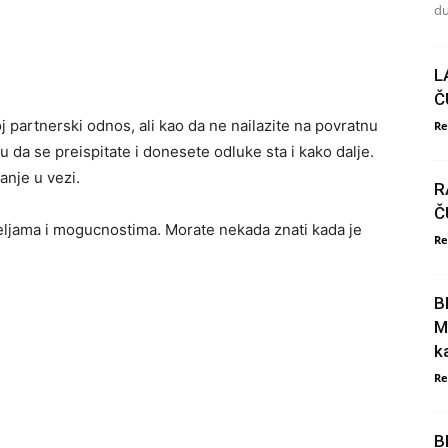
du
L
Č
oj partnerski odnos, ali kao da ne nailazite na povratnu
Re
u da se preispitate i donesete odluke sta i kako dalje.
anje u vezi.
R
Č
eljama i mogucnostima. Morate nekada znati kada je
Re
B
M
k
Re
B