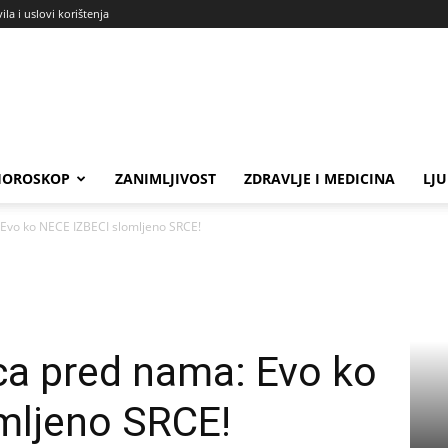
ila i uslovi korištenja
HOROSKOP
ZANIMLJIVOST
ZDRAVLJE I MEDICINA
LJ
Evo ko NECE IZBECI slomljeno SRCE!
a pred nama: Evo ko
mljeno SRCE!