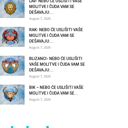
LAV- NEBO ĆE USLIŠITI VAŠE
MOLITVE I ČUDA VAM SE
DEŠAVAJU:...
August 7, 2026
RAK- NEBO ĆE USLIŠITI VAŠE
MOLITVE I ČUDA VAM SE
DEŠAVAJU:...
August 7, 2026
BLIZANCI- NEBO ĆE USLIŠITI
VAŠE MOLITVE I ČUDA VAM SE
DEŠAVAJU:...
August 7, 2026
BIK – NEBO ĆE USLIŠITI VAŠE
MOLITVE I ČUDA VAM SE...
August 7, 2026