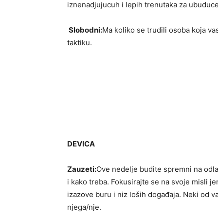
iznenadjujucuh i lepih trenutaka za ubuduce
Slobodni:
Ma koliko se trudili osoba koja v
taktiku.
DEVICA
Zauzeti:
Ove nedelje budite spremni na odla
i kako treba. Fokusirajte se na svoje misli 
izazove buru i niz loših događaja. Neki od 
njega/nje.