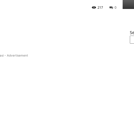
217
0
S
asi - Advertisement