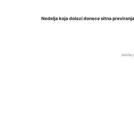
Nedelja koja dolazi donece sitna previran
Sadržaj 