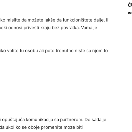
Č
Re
ako mislite da možete lakše da funkcioništete dalje. Ili
 neki odnosi privesti kraju bez povratka. Vama je
ko volite tu osobu ali poto trenutno niste sa njom to
 i opuštajuća komunikacija sa partnerom. Do sada je
ada ukoliko se oboje promenite moze biti