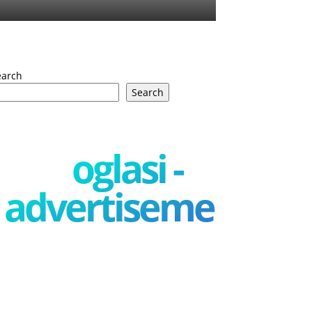
earch
Search
oglasi -
advertisement