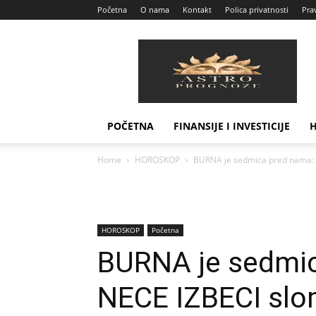
Početna
O nama
Kontakt
Polica privatnosti
Prav
Astro
Prognoze
POČETNA
FINANSIJE I INVESTICIJE
Home
HOROSKOP
BURNA je sedmica pred nama: 
HOROSKOP
Početna
BURNA je sedmic
NECE IZBECI slo