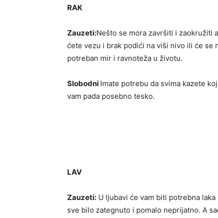
RAK
Zauzeti:
Nešto se mora završiti i zaokružiti 
ćete vezu i brak podići na viši nivo ili će se
potreban mir i ravnoteža u životu.
Slobodni
Imate potrebu da svima kazete koji
vam pada posebno tesko.
LAV
Zauzeti:
U ljubavi će vam biti potrebna laka
sve bilo zategnuto i pomalo neprijatno. A s