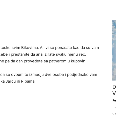
 tesko svim Bikovima. A i vi se ponasate kao da su vam
ebe i prestanite da analizirate svaku njenu rec.
ne pa da dan provedete sa patnerom u kupovini.
o da se dvoumite izmedju dve osobe i podjednako vam
 ka Jarcu ili Ribama.
D
V
Re
Pr
da