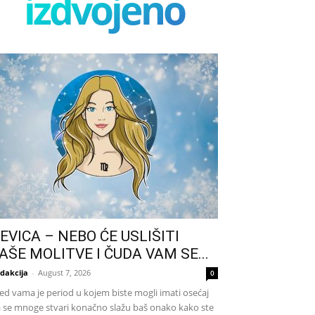
izdvojeno
EVICA – NEBO ĆE USLIŠITI
AŠE MOLITVE I ČUDA VAM SE...
dakcija
-
August 7, 2026
0
ed vama je period u kojem biste mogli imati osećaj
 se mnoge stvari konačno slažu baš onako kako ste