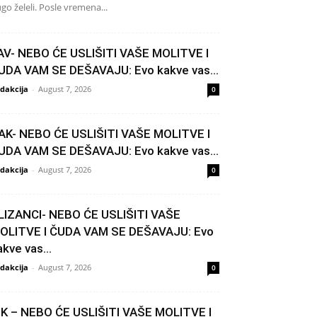
go želeli. Posle vremena...
AV- NEBO ĆE USLIŠITI VAŠE MOLITVE I
UDA VAM SE DEŠAVAJU: Evo kakve vas...
dakcija
-
August 7, 2026
0
AK- NEBO ĆE USLIŠITI VAŠE MOLITVE I
UDA VAM SE DEŠAVAJU: Evo kakve vas...
dakcija
-
August 7, 2026
0
LIZANCI- NEBO ĆE USLIŠITI VAŠE
OLITVE I ČUDA VAM SE DEŠAVAJU: Evo
akve vas...
dakcija
-
August 7, 2026
0
IK – NEBO ĆE USLIŠITI VAŠE MOLITVE I