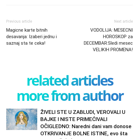
Previous article
Next article
Magicne karte bitnih
VODOLIJA: MESECNI
desavanja: Izaberi jednu i
HOROSKOP za
saznaj sta te ceka!
DECEMBAR:Sledi mesec
VELIKIH PROMENA!
related articles
more from author
ŽIVELI STE U ZABLUDI, VEROVALI U
BAJKE I NISTE PRIMEĆIVALI
OČIGLEDNO: Naredni dani vam donose
OTKRIVANJE BOLNE ISTINE, evo šta