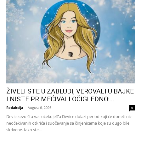
ŽIVELI STE U ZABLUDI, VEROVALI U BAJKE
I NISTE PRIMEĆIVALI OČIGLEDNO:...
Redakcija
-
August 6, 2026
0
Device,evo šta vas očekuje!Za Device dolazi period koji će doneti niz
neočekivanih otkrića i suočavanje sa činjenicama koje su dugo bile
skrivene. Iako ste...