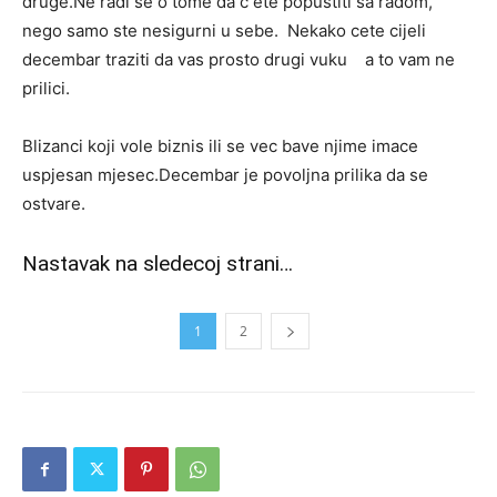
druge.Ne radi se o tome da c ete popustiti sa radom,
nego samo ste nesigurni u sebe. Nekako cete cijeli
decembar traziti da vas prosto drugi vuku a to vam ne
prilici.
Blizanci koji vole biznis ili se vec bave njime imace
uspjesan mjesec.Decembar je povoljna prilika da se
ostvare.
Nastavak na sledecoj strani…
1
2