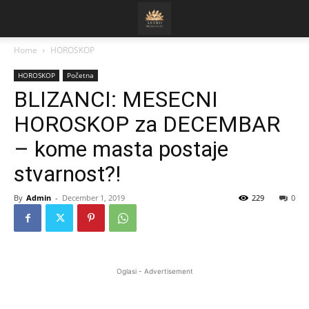
Home
HOROSKOP
HOROSKOP
Početna
BLIZANCI: MESECNI
HOROSKOP za DECEMBAR
– kome masta postaje
stvarnost?!
By
Admin
-
December 1, 2019
229
0
Oglasi - Advertisement