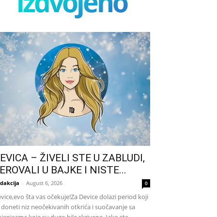
izdvojeno
EVICA – ŽIVELI STE U ZABLUDI,
EROVALI U BAJKE I NISTE...
dakcija
-
August 6, 2026
0
vice,evo šta vas očekuje!Za Device dolazi period koji
 doneti niz neočekivanih otkrića i suočavanje sa