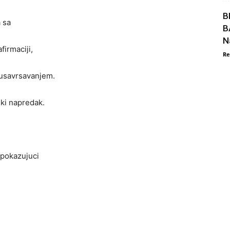
B
 sa
B
N
irmaciji,
Re
 usavrsavanjem.
iki napredak.
 pokazujuci
.