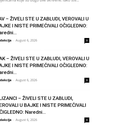
njenicama koje su dugo bile skrivene. Iako ste...
AV – ŽIVELI STE U ZABLUDI, VEROVALI U
AJKE I NISTE PRIMEĆIVALI OČIGLEDNO:
aredni...
dakcija
-
August 6, 2026
0
AK – ŽIVELI STE U ZABLUDI, VEROVALI U
AJKE I NISTE PRIMEĆIVALI OČIGLEDNO:
aredni...
dakcija
-
August 6, 2026
0
LIZANCI – ŽIVELI STE U ZABLUDI,
EROVALI U BAJKE I NISTE PRIMEĆIVALI
ČIGLEDNO: Naredni...
dakcija
-
August 6, 2026
0