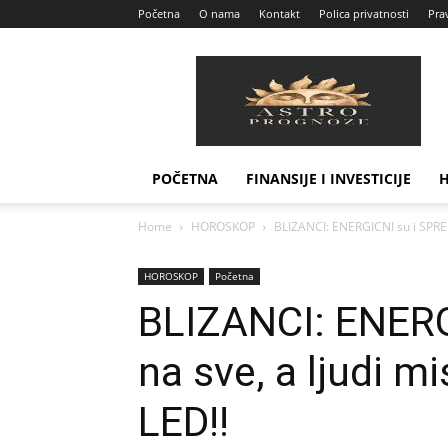
Početna
O nama
Kontakt
Polica privatnosti
Prav
Astro
Prognoze
POČETNA
FINANSIJE I INVESTICIJE
Home
HOROSKOP
BLIZANCI: ENERGICNI su i SPREMN
HOROSKOP
Početna
BLIZANCI: ENERG
na sve, a ljudi 
LED!!