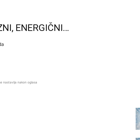
NI, ENERGIČNI…
da
se nastavlja nakon oglasa