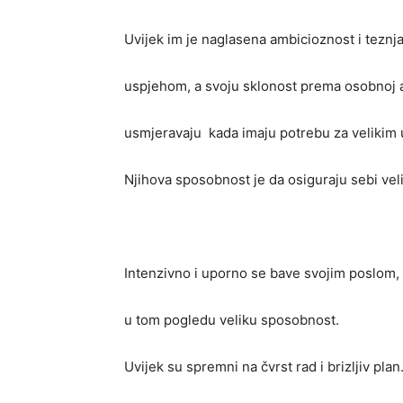
Uvijek im je naglasena ambicioznost i teznja
uspjehom, a svoju sklonost prema osobnoj af
usmjeravaju kada imaju potrebu za velikim
Njihova sposobnost je da osiguraju sebi vel
Intenzivno i uporno se bave svojim poslom,
u tom pogledu veliku sposobnost.
Uvijek su spremni na čvrst rad i brizljiv plan