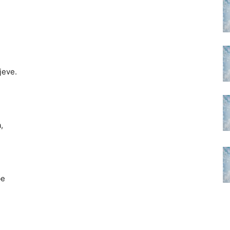
jeve.
,
be