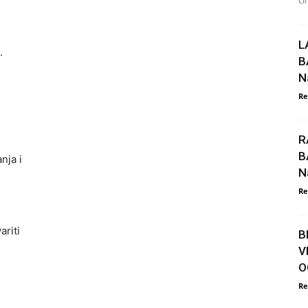
či
L
.
B
N
Re
R
B
nja i
N
Re
ariti
B
V
O
Re