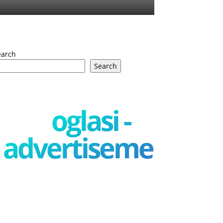
earch
Search
oglasi -
advertisement