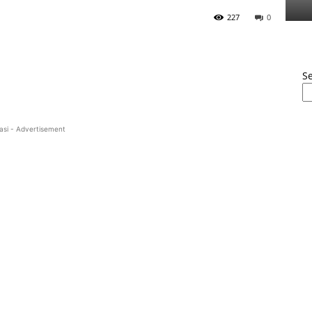
227
0
S
asi - Advertisement