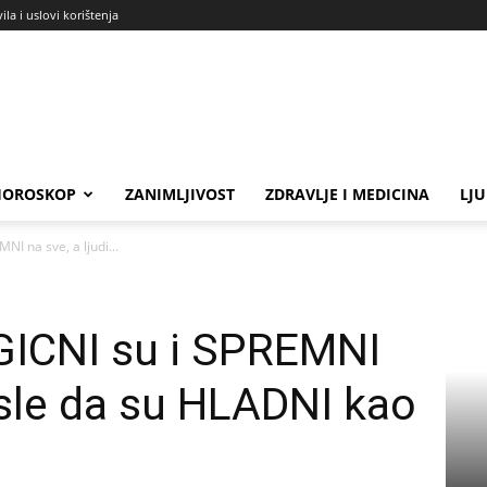
ila i uslovi korištenja
HOROSKOP
ZANIMLJIVOST
ZDRAVLJE I MEDICINA
LJ
I na sve, a ljudi...
ICNI su i SPREMNI
misle da su HLADNI kao