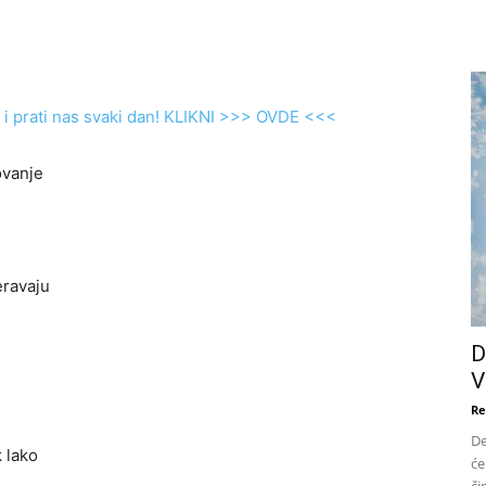
i prati nas svaki dan! KLIKNI >>> OVDE <<<
ovanje
eravaju
D
V
Re
De
 lako
će