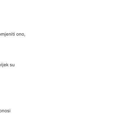
omjeniti ono,
vijek su
donosi