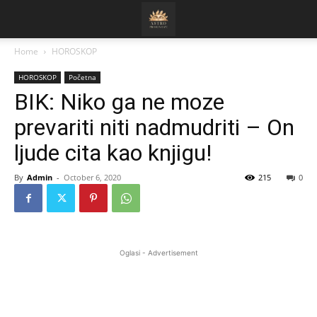
Home
HOROSKOP
HOROSKOP
Početna
BIK: Niko ga ne moze
prevariti niti nadmudriti – On
ljude cita kao knjigu!
By
Admin
-
October 6, 2020
215
0
Oglasi - Advertisement