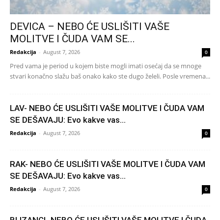
DEVICA – NEBO ĆE USLIŠITI VAŠE
MOLITVE I ČUDA VAM SE...
Redakcija
-
August 7, 2026
0
Pred vama je period u kojem biste mogli imati osećaj da se mnoge
stvari konačno slažu baš onako kako ste dugo želeli. Posle vremena...
LAV- NEBO ĆE USLIŠITI VAŠE MOLITVE I ČUDA VAM
SE DEŠAVAJU: Evo kakve vas...
Redakcija
-
August 7, 2026
0
RAK- NEBO ĆE USLIŠITI VAŠE MOLITVE I ČUDA VAM
SE DEŠAVAJU: Evo kakve vas...
Redakcija
-
August 7, 2026
0