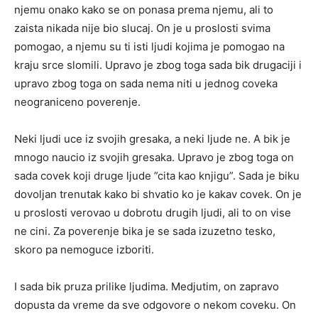
njemu onako kako se on ponasa prema njemu, ali to
zaista nikada nije bio slucaj. On je u proslosti svima
pomogao, a njemu su ti isti ljudi kojima je pomogao na
kraju srce slomili. Upravo je zbog toga sada bik drugaciji i
upravo zbog toga on sada nema niti u jednog coveka
neograniceno poverenje.
Neki ljudi uce iz svojih gresaka, a neki ljude ne. A bik je
mnogo naucio iz svojih gresaka. Upravo je zbog toga on
sada covek koji druge ljude ”cita kao knjigu”. Sada je biku
dovoljan trenutak kako bi shvatio ko je kakav covek. On je
u proslosti verovao u dobrotu drugih ljudi, ali to on vise
ne cini. Za poverenje bika je se sada izuzetno tesko,
skoro pa nemoguce izboriti.
I sada bik pruza prilike ljudima. Medjutim, on zapravo
dopusta da vreme da sve odgovore o nekom coveku. On