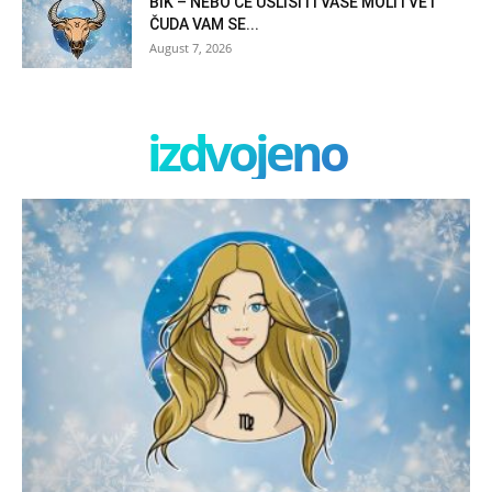
BIK – NEBO ĆE USLIŠITI VAŠE MOLITVE I
ČUDA VAM SE...
August 7, 2026
izdvojeno