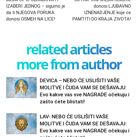
IZABERI JEDNOG – sigurno je
donosi LJUBAVNO
da ti NJEGOVA PORUKA
IZNENADJENJE koje ce
donosi OSMEH NA LICE!
PAMTITI DO KRAJA ZIVOTA!
related articles
more from author
DEVICA – NEBO ĆE USLIŠITI VAŠE
MOLITVE I ČUDA VAM SE DEŠAVAJU:
Evo kakve vas sve NAGRADE očekuju i
zašto ćete blistati!
LAV- NEBO ĆE USLIŠITI VAŠE
MOLITVE I ČUDA VAM SE DEŠAVAJU:
Evo kakve vas sve NAGRADE očekuju i