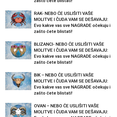
zašto ćete blistati!
RAK- NEBO ĆE USLIŠITI VAŠE
MOLITVE I ČUDA VAM SE DEŠAVAJU:
Evo kakve vas sve NAGRADE očekuju i
zašto ćete blistati!
BLIZANCI- NEBO ĆE USLIŠITI VAŠE
MOLITVE I ČUDA VAM SE DEŠAVAJU:
Evo kakve vas sve NAGRADE očekuju i
zašto ćete blistati!
BIK – NEBO ĆE USLIŠITI VAŠE
MOLITVE I ČUDA VAM SE DEŠAVAJU:
Evo kakve vas sve NAGRADE očekuju i
zašto ćete blistati!
OVAN – NEBO ĆE USLIŠITI VAŠE
MOLITVE I ČUDA VAM SE DEŠAVAJU: