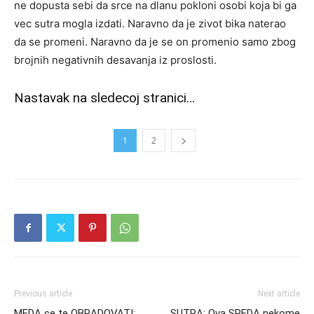
ne dopusta sebi da srce na dlanu pokloni osobi koja bi ga
vec sutra mogla izdati. Naravno da je zivot bika naterao
da se promeni. Naravno da je se on promenio samo zbog
brojnih negativnih desavanja iz proslosti.
Nastavak na sledecoj stranici…
1
2
Previous article
Next article
MEDA ce te OBRADOVATI:
SUTRA: Ova SREDA nekome