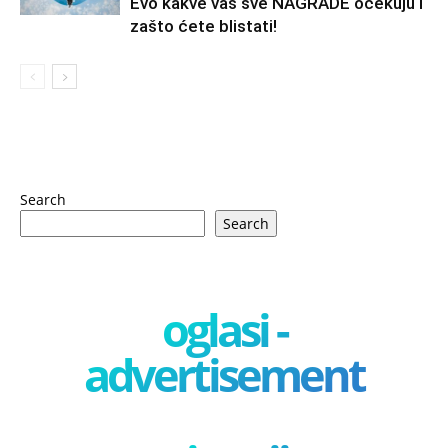
Evo kakve vas sve NAGRADE očekuju i
zašto ćete blistati!
Search
Search
oglasi -
advertisement