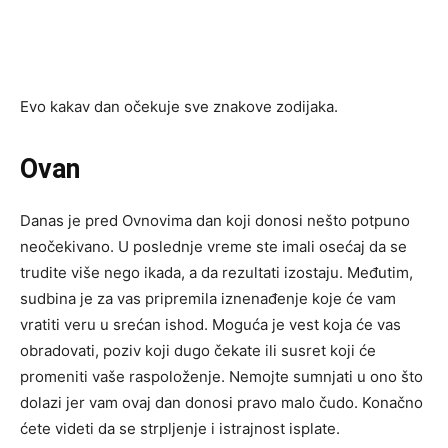
Evo kakav dan očekuje sve znakove zodijaka.
Ovan
Danas je pred Ovnovima dan koji donosi nešto potpuno
neočekivano. U poslednje vreme ste imali osećaj da se
trudite više nego ikada, a da rezultati izostaju. Međutim,
sudbina je za vas pripremila iznenađenje koje će vam
vratiti veru u srećan ishod. Moguća je vest koja će vas
obradovati, poziv koji dugo čekate ili susret koji će
promeniti vaše raspoloženje. Nemojte sumnjati u ono što
dolazi jer vam ovaj dan donosi pravo malo čudo. Konačno
ćete videti da se strpljenje i istrajnost isplate.