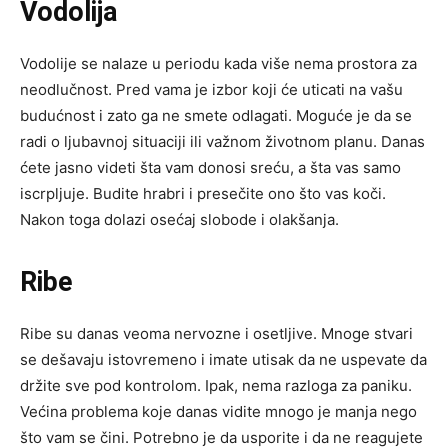
Vodolija
Vodolije se nalaze u periodu kada više nema prostora za
neodlučnost. Pred vama je izbor koji će uticati na vašu
budućnost i zato ga ne smete odlagati. Moguće je da se
radi o ljubavnoj situaciji ili važnom životnom planu. Danas
ćete jasno videti šta vam donosi sreću, a šta vas samo
iscrpljuje. Budite hrabri i presečite ono što vas koči.
Nakon toga dolazi osećaj slobode i olakšanja.
Ribe
Ribe su danas veoma nervozne i osetljive. Mnoge stvari
se dešavaju istovremeno i imate utisak da ne uspevate da
držite sve pod kontrolom. Ipak, nema razloga za paniku.
Većina problema koje danas vidite mnogo je manja nego
što vam se čini. Potrebno je da usporite i da ne reagujete