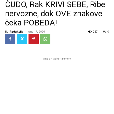
ČUDO, Rak KRIVI SEBE, Ribe
nervozne, dok OVE znakove
čeka POBEDA!
By
Redakcija
-
June 17, 2026
287
0
Oglasi - Advertisement