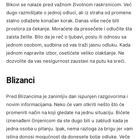
Bikovi se nalaze pred važnom životnom raskrsnicom. Već
dugo razmišljate o jednoj odluci, ali iz straha od promene
stalno odlažete konačan korak. Danas više neće biti
prostora za čekanje. Moraćete da presečete i odlučite šta
zaista želite. Bilo da je reč o ljubavi, poslu ili odnosu sa
jednom osobom, sudbina od vas traži jasnu odluku. Kada
jednom napravite izbor, osetićete veliko olakšanje. Ne
dozvolite da vas nesigurnost zaustavi na putu ka sreći.
Blizanci
Pred Blizancima je zanimljiv dan ispunjen razgovorima i
novim informacijama. Neko će vam otkriti nešto što će
promeniti način na koji gledate na jednu situaciju. Bićete
iznenađeni činjenicom da ste dugo bili u zabludi kada je
jedna osoba u pitanju. Ipak, nema razloga za brigu jer vam
istina donosi mogućnost da donesete bolje odluke. Veče