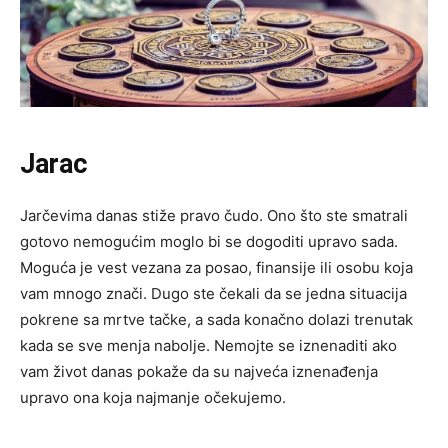
Jarac
Jarčevima danas stiže pravo čudo. Ono što ste smatrali
gotovo nemogućim moglo bi se dogoditi upravo sada.
Moguća je vest vezana za posao, finansije ili osobu koja
vam mnogo znači. Dugo ste čekali da se jedna situacija
pokrene sa mrtve tačke, a sada konačno dolazi trenutak
kada se sve menja nabolje. Nemojte se iznenaditi ako
vam život danas pokaže da su najveća iznenađenja
upravo ona koja najmanje očekujemo.