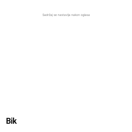
Sadržaj se nastavlja nakon oglasa
Bik