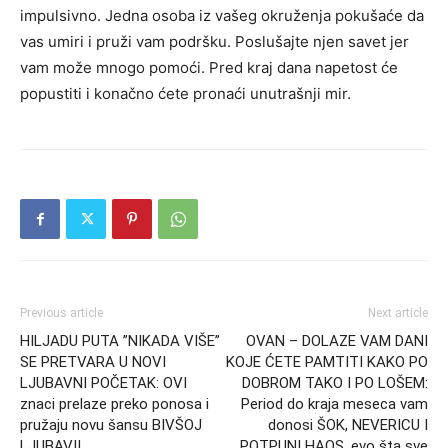
impulsivno. Jedna osoba iz vašeg okruženja pokušaće da
vas umiri i pruži vam podršku. Poslušajte njen savet jer
vam može mnogo pomoći. Pred kraj dana napetost će
popustiti i konačno ćete pronaći unutrašnji mir.
Previous article
Next article
HILJADU PUTA ”NIKADA VIŠE”
OVAN – DOLAZE VAM DANI
SE PRETVARA U NOVI
KOJE ĆETE PAMTITI KAKO PO
LJUBAVNI POČETAK: OVI
DOBROM TAKO I PO LOŠEM:
znaci prelaze preko ponosa i
Period do kraja meseca vam
pružaju novu šansu BIVŠOJ
donosi ŠOK, NEVERICU I
LJUBAVI!
POTPUNI HAOS, evo šta sve