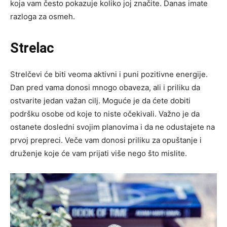
koja vam često pokazuje koliko joj značite. Danas imate
razloga za osmeh.
Strelac
Strelčevi će biti veoma aktivni i puni pozitivne energije.
Dan pred vama donosi mnogo obaveza, ali i priliku da
ostvarite jedan važan cilj. Moguće je da ćete dobiti
podršku osobe od koje to niste očekivali. Važno je da
ostanete dosledni svojim planovima i da ne odustajete na
prvoj prepreci. Veče vam donosi priliku za opuštanje i
druženje koje će vam prijati više nego što mislite.