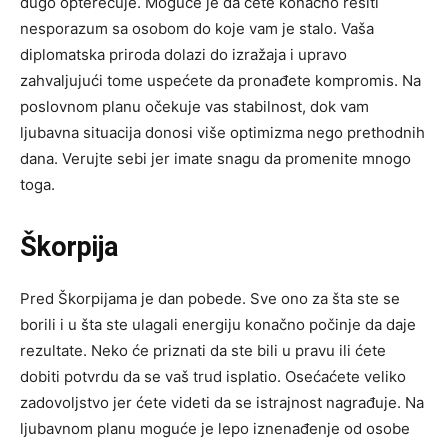
dugo opterećuje. Moguće je da ćete konačno rešiti
nesporazum sa osobom do koje vam je stalo. Vaša
diplomatska priroda dolazi do izražaja i upravo
zahvaljujući tome uspećete da pronađete kompromis. Na
poslovnom planu očekuje vas stabilnost, dok vam
ljubavna situacija donosi više optimizma nego prethodnih
dana. Verujte sebi jer imate snagu da promenite mnogo
toga.
Škorpija
Pred Škorpijama je dan pobede. Sve ono za šta ste se
borili i u šta ste ulagali energiju konačno počinje da daje
rezultate. Neko će priznati da ste bili u pravu ili ćete
dobiti potvrdu da se vaš trud isplatio. Osećaćete veliko
zadovoljstvo jer ćete videti da se istrajnost nagrađuje. Na
ljubavnom planu moguće je lepo iznenađenje od osobe