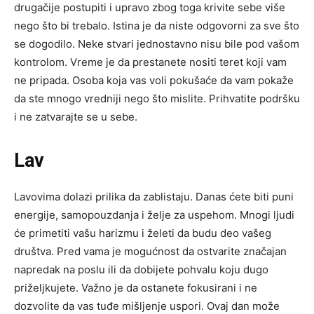
drugačije postupiti i upravo zbog toga krivite sebe više
nego što bi trebalo. Istina je da niste odgovorni za sve što
se dogodilo. Neke stvari jednostavno nisu bile pod vašom
kontrolom. Vreme je da prestanete nositi teret koji vam
ne pripada. Osoba koja vas voli pokušaće da vam pokaže
da ste mnogo vredniji nego što mislite. Prihvatite podršku
i ne zatvarajte se u sebe.
Lav
Lavovima dolazi prilika da zablistaju. Danas ćete biti puni
energije, samopouzdanja i želje za uspehom. Mnogi ljudi
će primetiti vašu harizmu i želeti da budu deo vašeg
društva. Pred vama je mogućnost da ostvarite značajan
napredak na poslu ili da dobijete pohvalu koju dugo
priželjkujete. Važno je da ostanete fokusirani i ne
dozvolite da vas tuđe mišljenje uspori. Ovaj dan može