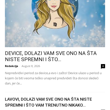
DEVICE, DOLAZI VAM SVE ONO NA ŠTA
NISTE SPREMNI I ŠTO...
Redakcija
-
August 8, 2026
0
Nepredvidivi period za device,a evo i zašto! Device ulaze u period u
kojem će biti veoma teško unapred predvideti šta donosi sledeći
dan, jer će...
LAVOVI, DOLAZI VAM SVE ONO NA ŠTA NISTE
SPREMNI I ŠTO VAM TRENUTNO NIKAKO...