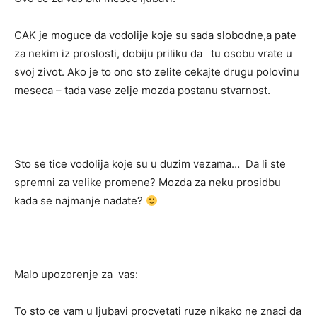
CAK je moguce da vodolije koje su sada slobodne,a pate
za nekim iz proslosti, dobiju priliku da tu osobu vrate u
svoj zivot. Ako je to ono sto zelite cekajte drugu polovinu
meseca – tada vase zelje mozda postanu stvarnost.
Sto se tice vodolija koje su u duzim vezama… Da li ste
spremni za velike promene? Mozda za neku prosidbu
kada se najmanje nadate?
Malo upozorenje za vas:
To sto ce vam u ljubavi procvetati ruze nikako ne znaci da