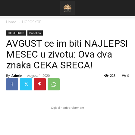
Home
HOROSKOP
HOROSKOP
Početna
AVGUST ce im biti NAJLEPSI
MESEC u zivotu: Ova dva
znaka CEKA SRECA!
By
Admin
-
August 1, 2020
225
0
Oglasi - Advertisement