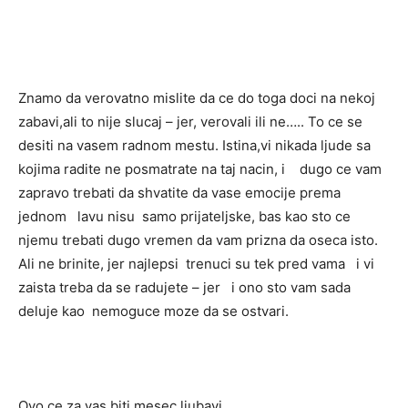
Znamo da verovatno mislite da ce do toga doci na nekoj
zabavi,ali to nije slucaj – jer, verovali ili ne….. To ce se
desiti na vasem radnom mestu. Istina,vi nikada ljude sa
kojima radite ne posmatrate na taj nacin, i dugo ce vam
zapravo trebati da shvatite da vase emocije prema
jednom lavu nisu samo prijateljske, bas kao sto ce
njemu trebati dugo vremen da vam prizna da oseca isto.
Ali ne brinite, jer najlepsi trenuci su tek pred vama i vi
zaista treba da se radujete – jer i ono sto vam sada
deluje kao nemoguce moze da se ostvari.
Ovo ce za vas biti mesec ljubavi.