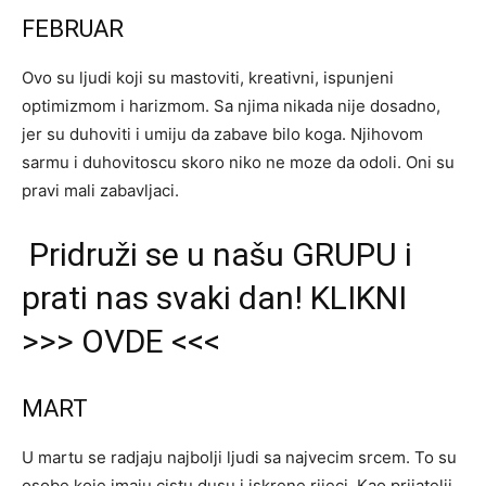
FEBRUAR
Ovo su ljudi koji su mastoviti, kreativni, ispunjeni
optimizmom i harizmom. Sa njima nikada nije dosadno,
jer su duhoviti i umiju da zabave bilo koga. Njihovom
sarmu i duhovitoscu skoro niko ne moze da odoli. Oni su
pravi mali zabavljaci.
Pridruži se u našu GRUPU i
prati nas svaki dan! KLIKNI
>>> OVDE <<<
MART
U martu se radjaju najbolji ljudi sa najvecim srcem. To su
osobe koje imaju cistu dusu i iskrene rijeci. Kao prijatelji