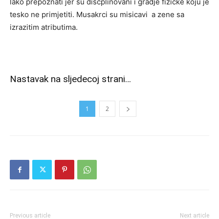
lako prepoznati jer su discplinovani i gradje fizicke koju je
tesko ne primjetiti. Musakrci su misicavi a zene sa
izrazitim atributima.
Nastavak na sljedecoj strani…
1
2
Previous article
Next article