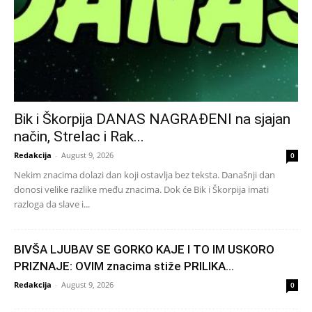
Bik i Škorpija DANAS NAGRAĐENI na sjajan
način, Strelac i Rak...
Redakcija
-
August 9, 2026
0
Nekim znacima dolazi dan koji ostavlja bez teksta. Današnji dan
donosi velike razlike među znacima. Dok će Bik i Škorpija imati
razloga da slave i...
BIVŠA LJUBAV SE GORKO KAJE I TO IM USKORO
PRIZNAJE: OVIM znacima stiže PRILIKA...
Redakcija
-
August 9, 2026
0