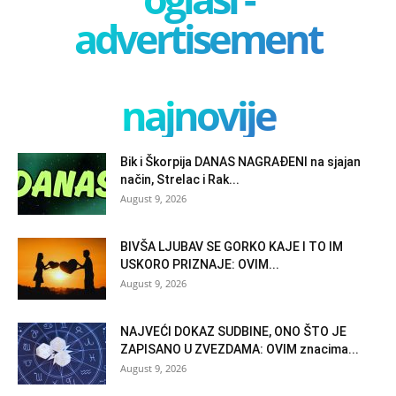
advertisement
najnovije
Bik i Škorpija DANAS NAGRAĐENI na sjajan
način, Strelac i Rak...
August 9, 2026
BIVŠA LJUBAV SE GORKO KAJE I TO IM
USKORO PRIZNAJE: OVIM...
August 9, 2026
NAJVEĆI DOKAZ SUDBINE, ONO ŠTO JE
ZAPISANO U ZVEZDAMA: OVIM znacima...
August 9, 2026