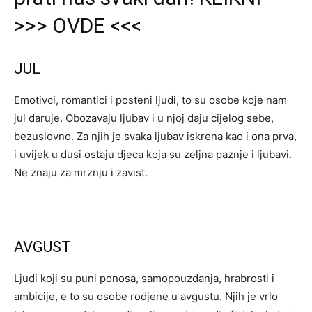
>>> OVDE <<<
JUL
Emotivci, romantici i posteni ljudi, to su osobe koje nam
jul daruje. Obozavaju ljubav i u njoj daju cijelog sebe,
bezuslovno. Za njih je svaka ljubav iskrena kao i ona prva,
i uvijek u dusi ostaju djeca koja su zeljna paznje i ljubavi.
Ne znaju za mrznju i zavist.
AVGUST
Ljudi koji su puni ponosa, samopouzdanja, hrabrosti i
ambicije, e to su osobe rodjene u avgustu. Njih je vrlo