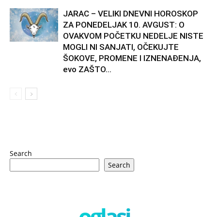
JARAC – VELIKI DNEVNI HOROSKOP
ZA PONEDELJAK 10. AVGUST: O
OVAKVOM POČETKU NEDELJE NISTE
MOGLI NI SANJATI, OČEKUJTE
ŠOKOVE, PROMENE I IZNENAĐENJA,
evo ZAŠTO...
Search
Search
oglasi -