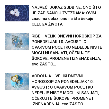
NAJVEĆI DOKAZ SUDBINE, ONO ŠTO
JE ZAPISANO U ZVEZDAMA: OVIM
znacima dolazi ono na šta čekaju
CELOGA ŽIVOTA!
RIBE – VELIKI DNEVNI HOROSKOP ZA
PONEDELJAK 10. AVGUST: O
OVAKVOM POČETKU NEDELJE NISTE
MOGLI NI SANJATI, OČEKUJTE
ŠOKOVE, PROMENE I IZNENAĐENJA,
evo ZAŠTO...
VODOLIJA – VELIKI DNEVNI
HOROSKOP ZA PONEDELJAK 10.
AVGUST: O OVAKVOM POČETKU
NEDELJE NISTE MOGLI NI SANJATI,
OČEKUJTE ŠOKOVE, PROMENE I
IZNENAĐENJA, evo ZAŠTO...