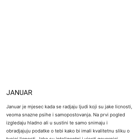
JANUAR
Januar je mjesec kada se radjaju ljudi koji su jake licnosti,
veoma snazne psihe i samopostovanja. Na prvi pogled
izgledaju hladno ali u sustini te samo snimaju i
obradjajuju podatke o tebi kako bi imali kvalitetnu sliku o
tvojoj licnosti. Jako su inteligentni i vjesti govornici.