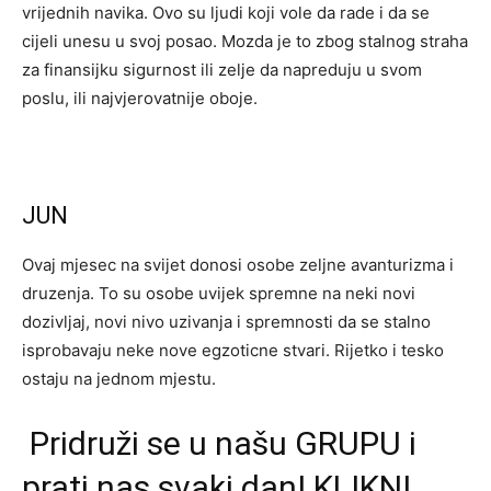
vrijednih navika. Ovo su ljudi koji vole da rade i da se
cijeli unesu u svoj posao. Mozda je to zbog stalnog straha
za finansijku sigurnost ili zelje da napreduju u svom
poslu, ili najvjerovatnije oboje.
JUN
Ovaj mjesec na svijet donosi osobe zeljne avanturizma i
druzenja. To su osobe uvijek spremne na neki novi
dozivljaj, novi nivo uzivanja i spremnosti da se stalno
isprobavaju neke nove egzoticne stvari. Rijetko i tesko
ostaju na jednom mjestu.
Pridruži se u našu GRUPU i
prati nas svaki dan! KLIKNI