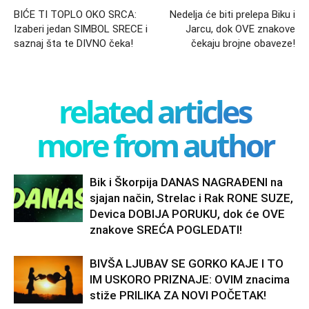
BIĆE TI TOPLO OKO SRCA:
Nedelja će biti prelepa Biku i
Izaberi jedan SIMBOL SRECE i
Jarcu, dok OVE znakove
saznaj šta te DIVNO čeka!
čekaju brojne obaveze!
related articles
more from author
Bik i Škorpija DANAS NAGRAĐENI na
sjajan način, Strelac i Rak RONE SUZE,
Devica DOBIJA PORUKU, dok će OVE
znakove SREĆA POGLEDATI!
BIVŠA LJUBAV SE GORKO KAJE I TO
IM USKORO PRIZNAJE: OVIM znacima
stiže PRILIKA ZA NOVI POČETAK!