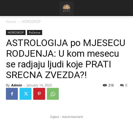
Home
HOROSKOP
HOROSKOP
Početna
ASTROLOGIJA po MJESECU
RODJENJA: U kom mesecu
se radjaju ljudi koje PRATI
SRECNA ZVEZDA?!
By
Admin
-
January 14, 2023
216
0
Oglasi - Advertisement