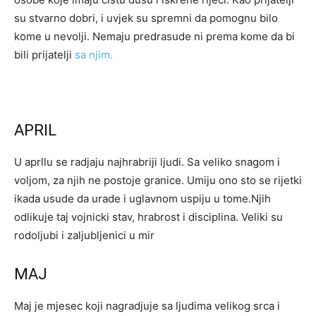
su stvarno dobri, i uvjek su spremni da pomognu bilo
kome u nevolji. Nemaju predrasude ni prema kome da bi
bili prijatelji
sa njim.
APRIL
U aprllu se radjaju najhrabriji ljudi. Sa veliko snagom i
voljom, za njih ne postoje granice. Umiju ono sto se rijetki
ikada usude da urade i uglavnom uspiju u tome.Njih
odlikuje taj vojnicki stav, hrabrost i disciplina. Veliki su
rodoljubi i zaljubljenici u mir
MAJ
Maj je mjesec koji nagradjuje sa ljudima velikog srca i