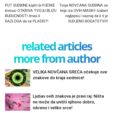
PUT SUDBINE kojim bi PJESKE
Tvoja NOVCANA SUDBINA se
krenuo OTKRIVA TVOJU BLIZU
krije iza OVIH MASKI!-Izaberi
BUDUCNOST!-Imas li
najljepsu i saznaj da li ti je
RAZLOGA da se PLASIS?!
SUDJENO BOGATSTVO!
related articles
more from author
VELIKA NOVČANA SREĆA očekuje ove
znakove do kraja sedmice!
Ljubav ovih znakova je pravi raj: Ništa
ne može da uništi njihovo dobro,
iskreno i veliko srce!