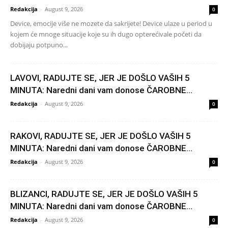
Redakcija
-
August 9, 2026
0
Device, emocije više ne mozete da sakrijete! Device ulaze u period u
kojem će mnoge situacije koje su ih dugo opterećivale početi da
dobijaju potpuno...
LAVOVI, RADUJTE SE, JER JE DOŠLO VAŠIH 5
MINUTA: Naredni dani vam donose ČAROBNE...
Redakcija
-
August 9, 2026
0
RAKOVI, RADUJTE SE, JER JE DOŠLO VAŠIH 5
MINUTA: Naredni dani vam donose ČAROBNE...
Redakcija
-
August 9, 2026
0
BLIZANCI, RADUJTE SE, JER JE DOŠLO VAŠIH 5
MINUTA: Naredni dani vam donose ČAROBNE...
Redakcija
-
August 9, 2026
0