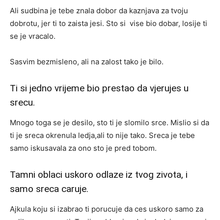
Ali sudbina je tebe znala dobor da kaznjava za tvoju
dobrotu, jer ti to zaista jesi. Sto si vise bio dobar, losije ti
se je vracalo.
Sasvim bezmisleno, ali na zalost tako je bilo.
Ti si jedno vrijeme bio prestao da vjerujes u
srecu.
Mnogo toga se je desilo, sto ti je slomilo srce. Mislio si da
ti je sreca okrenula ledja,ali to nije tako. Sreca je tebe
samo iskusavala za ono sto je pred tobom.
Tamni oblaci uskoro odlaze iz tvog zivota, i
samo sreca caruje.
Ajkula koju si izabrao ti porucuje da ces uskoro samo za