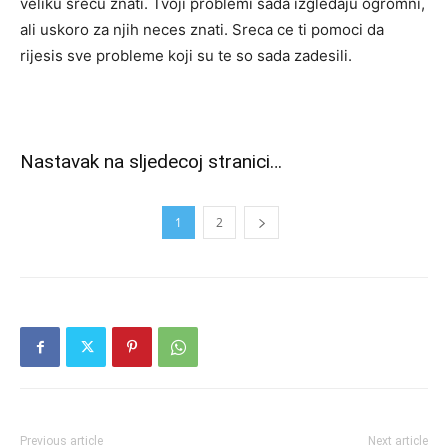
veliku srecu znati. Tvoji problemi sada izgledaju ogromni,
ali uskoro za njih neces znati. Sreca ce ti pomoci da
rijesis sve probleme koji su te so sada zadesili.
Nastavak na sljedecoj stranici…
1
2
Previous article
Next article