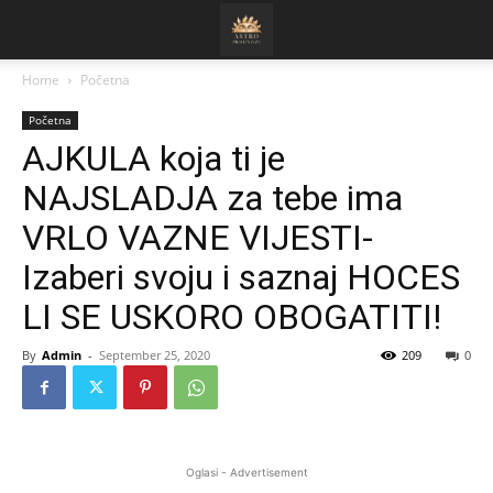
Home
Početna
Početna
AJKULA koja ti je
NAJSLADJA za tebe ima
VRLO VAZNE VIJESTI-
Izaberi svoju i saznaj HOCES
LI SE USKORO OBOGATITI!
By
Admin
-
September 25, 2020
209
0
Oglasi - Advertisement