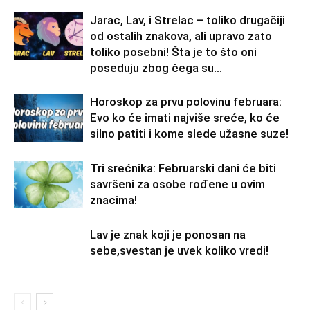
Jarac, Lav, i Strelac – toliko drugačiji
od ostalih znakova, ali upravo zato
toliko posebni! Šta je to što oni
poseduju zbog čega su...
Horoskop za prvu polovinu februara:
Evo ko će imati najviše sreće, ko će
silno patiti i kome slede užasne suze!
Tri srećnika: Februarski dani će biti
savršeni za osobe rođene u ovim
znacima!
Lav je znak koji je ponosan na
sebe,svestan je uvek koliko vredi!