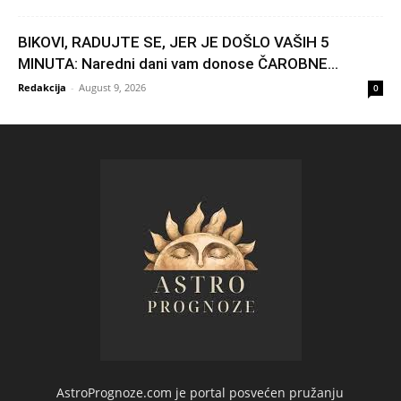
BIKOVI, RADUJTE SE, JER JE DOŠLO VAŠIH 5
MINUTA: Naredni dani vam donose ČAROBNE...
Redakcija
-
August 9, 2026
0
AstroPrognoze.com je portal posvećen pružanju