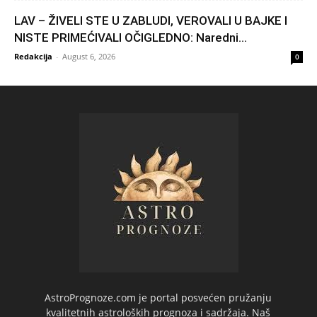
LAV – ŽIVELI STE U ZABLUDI, VEROVALI U BAJKE I
NISTE PRIMEĆIVALI OČIGLEDNO: Naredni...
Redakcija
-
August 6, 2026
0
AstroPrognoze.com je portal posvećen pružanju
kvalitetnih astroloških prognoza i sadržaja. Naš