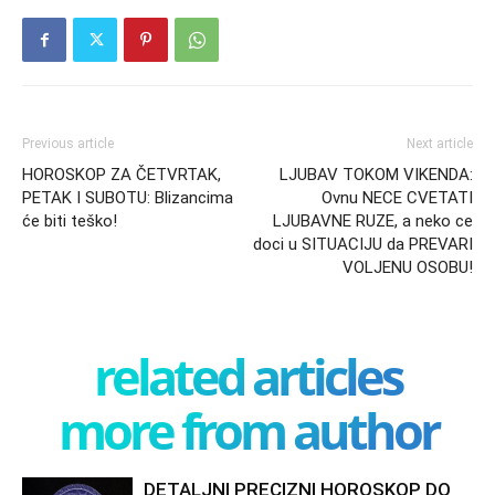
Previous article
Next article
HOROSKOP ZA ČETVRTAK,
LJUBAV TOKOM VIKENDA:
PETAK I SUBOTU: Blizancima
Ovnu NECE CVETATI
će biti teško!
LJUBAVNE RUZE, a neko ce
doci u SITUACIJU da PREVARI
VOLJENU OSOBU!
related articles
more from author
DETALJNI PRECIZNI HOROSKOP DO