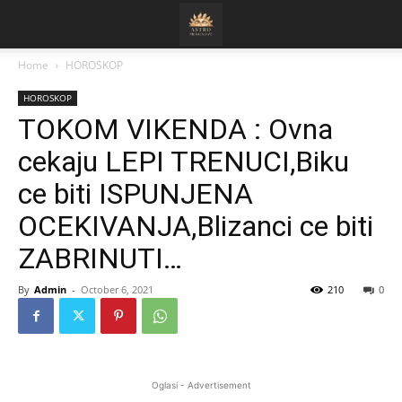
Home
HOROSKOP
HOROSKOP
TOKOM VIKENDA : Ovna
cekaju LEPI TRENUCI,Biku
ce biti ISPUNJENA
OCEKIVANJA,Blizanci ce biti
ZABRINUTI…
By
Admin
-
October 6, 2021
210
0
Oglasi - Advertisement