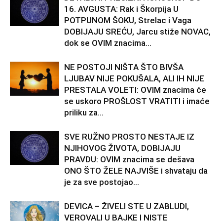
16. AVGUSTA: Rak i Škorpija U
POTPUNOM ŠOKU, Strelac i Vaga
DOBIJAJU SREĆU, Jarcu stiže NOVAC,
dok se OVIM znacima...
NE POSTOJI NIŠTA ŠTO BIVŠA
LJUBAV NIJE POKUŠALA, ALI IH NIJE
PRESTALA VOLETI: OVIM znacima će
se uskoro PROŠLOST VRATITI i imaće
priliku za...
SVE RUŽNO PROSTO NESTAJE IZ
NJIHOVOG ŽIVOTA, DOBIJAJU
PRAVDU: OVIM znacima se dešava
ONO ŠTO ŽELE NAJVIŠE i shvataju da
je za sve postojao...
DEVICA – ŽIVELI STE U ZABLUDI,
VEROVALI U BAJKE I NISTE