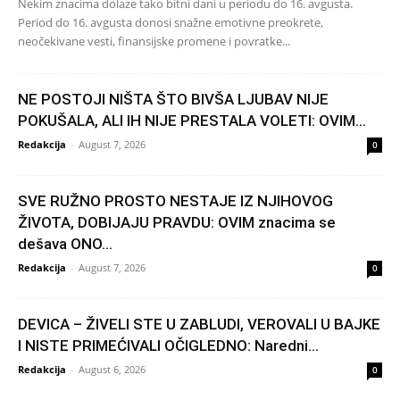
Nekim znacima dolaze tako bitni dani u periodu do 16. avgusta.
Period do 16. avgusta donosi snažne emotivne preokrete,
neočekivane vesti, finansijske promene i povratke...
NE POSTOJI NIŠTA ŠTO BIVŠA LJUBAV NIJE
POKUŠALA, ALI IH NIJE PRESTALA VOLETI: OVIM...
Redakcija
-
August 7, 2026
0
SVE RUŽNO PROSTO NESTAJE IZ NJIHOVOG
ŽIVOTA, DOBIJAJU PRAVDU: OVIM znacima se
dešava ONO...
Redakcija
-
August 7, 2026
0
DEVICA – ŽIVELI STE U ZABLUDI, VEROVALI U BAJKE
I NISTE PRIMEĆIVALI OČIGLEDNO: Naredni...
Redakcija
-
August 6, 2026
0