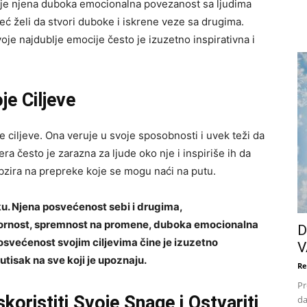
e je njena duboka emocionalna povezanost sa ljudima
ć želi da stvori duboke i iskrene veze sa drugima.
oje najdublje emocije često je izuzetno inspirativna i
je Ciljeve
 ciljeve. Ona veruje u svoje sposobnosti i uvek teži da
 često je zarazna za ljude oko nje i inspiriše ih da
obzira na prepreke koje se mogu naći na putu.
aku. Njena posvećenost sebi i drugima,
ornost, spremnost na promene, duboka emocionalna
D
osvećenost svojim ciljevima čine je izuzetno
V
tisak na sve koji je upoznaju.
Re
Pr
koristiti Svoje Snage i Ostvariti
da