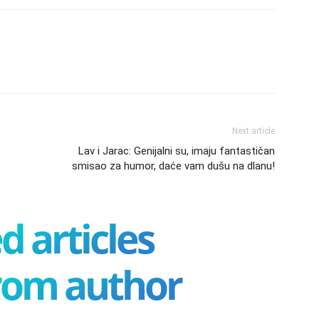
Next article
Lav i Jarac: Genijalni su, imaju fantastičan
smisao za humor, daće vam dušu na dlanu!
d articles
rom author