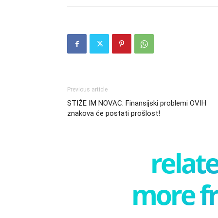
Previous article
STIŽE IM NOVAC: Finansijski problemi OVIH
znakova će postati prošlost!
relate
more f