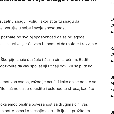
du
L
izuzetnu snagu i volju. Iskoristite tu snagu da
Č
ve. Verujte u sebe i svoje sposobnosti.
Re
u poznate po svojoj sposobnosti da se prilagode
i iskustva, jer će vam to pomoći da rastete i razvijate
R
Č
Škorpije znaju šta žele i šta ih čini srećnim. Budite
Re
dozvolite da vas spoljašnji uticaji odvuku sa puta koji
B
 emotivna osoba, važno je naučiti kako da se nosite sa
M
te načine da se opustite i oslobodite stresa, kao što
k
Re
boka emocionalna povezanost sa drugima čini vas
ma potrebama i osećanjima drugih ljudi i pružite im
B