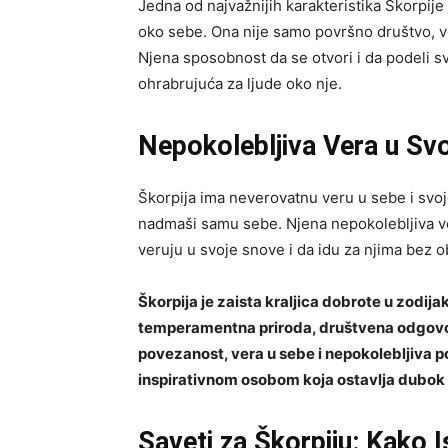
Jedna od najvažnijih karakteristika Škorpij
oko sebe. Ona nije samo površno društvo, ve
Njena sposobnost da se otvori i da podeli sv
ohrabrujuća za ljude oko nje.
Nepokolebljiva Vera u Svo
Škorpija ima neverovatnu veru u sebe i svoje
nadmaši samu sebe. Njena nepokolebljiva vera
veruju u svoje snove i da idu za njima bez 
Škorpija je zaista kraljica dobrote u zodij
temperamentna priroda, društvena odgov
povezanost, vera u sebe i nepokolebljiva p
inspirativnom osobom koja ostavlja dubok u
Saveti za Škorpiju: Kako Is