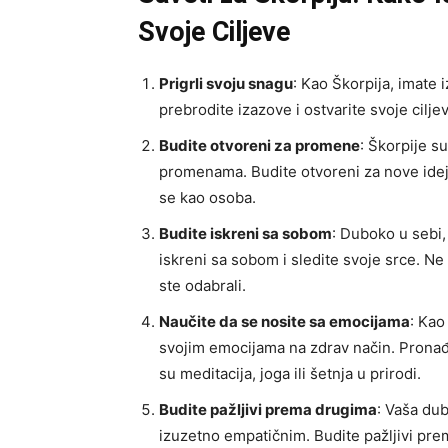
Svoje Ciljeve
Prigrli svoju snagu
: Kao Škorpija, imate 
prebrodite izazove i ostvarite svoje cilje
Budite otvoreni za promene
: Škorpije s
promenama. Budite otvoreni za nove ideje 
se kao osoba.
Budite iskreni sa sobom
: Duboko u sebi, 
iskreni sa sobom i sledite svoje srce. Ne 
ste odabrali.
Naučite da se nosite sa emocijama
: Kao
svojim emocijama na zdrav način. Pronađi
su meditacija, joga ili šetnja u prirodi.
Budite pažljivi prema drugima
: Vaša du
izuzetno empatičnim. Budite pažljivi pre