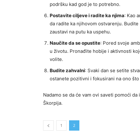
podršku kad god je to potrebno.
Postavite ciljeve i radite ka njima
: Kao a
da radite ka njihovom ostvarenju. Budite 
zaustavi na putu ka uspehu.
Naučite da se opustite
: Pored svoje ambi
u životu. Pronađite hobije i aktivnosti ko
volite.
Budite zahvalni
: Svaki dan se setite stv
ostanete pozitivni i fokusirani na ono što
Nadamo se da će vam ovi saveti pomoći da isk
Škorpija.
1
2