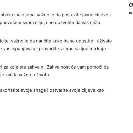
Č
Re
mbiciozna osoba, važno je da postavite jasne ciljeve i
posvećeni svom cilju, i ne dozvolite da vas ništa
cije, važno je da naučite kako da se opustite i uživate
je vas ispunjavaju i provodite vreme sa ljudima koje
ari za koje ste zahvalni. Zahvalnost će vam pomoći da
 je zaista važno u životu.
oristite svoje snage i ostvarite svoje ciljeve kao