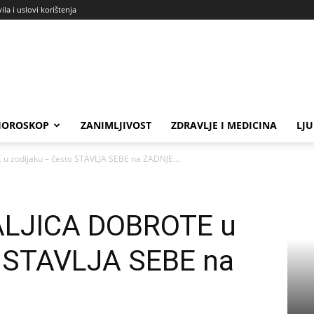
ila i uslovi korištenja
HOROSKOP
ZANIMLJIVOST
ZDRAVLJE I MEDICINA
LJ
u zodijaku – često STAVLJA SEBE na ZADNJE...
ALJICA DOBROTE u
o STAVLJA SEBE na