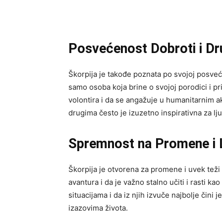
Posvećenost Dobroti i Dr
Škorpija je takođe poznata po svojoj posveć
samo osoba koja brine o svojoj porodici i prij
volontira i da se angažuje u humanitarnim 
drugima često je izuzetno inspirativna za lj
Spremnost na Promene i L
Škorpija je otvorena za promene i uvek teži
avantura i da je važno stalno učiti i rasti 
situacijama i da iz njih izvuče najbolje čini
izazovima života.