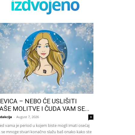
izdvojeno
EVICA – NEBO ĆE USLIŠITI
AŠE MOLITVE I ČUDA VAM SE...
dakcija
-
August 7, 2026
0
ed vama je period u kojem biste mogli imati osećaj
 se mnoge stvari konačno slažu baš onako kako ste