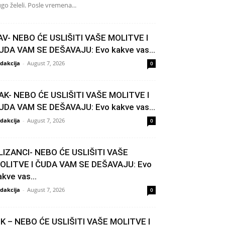
go želeli. Posle vremena...
AV- NEBO ĆE USLIŠITI VAŠE MOLITVE I
UDA VAM SE DEŠAVAJU: Evo kakve vas...
dakcija
-
August 7, 2026
0
AK- NEBO ĆE USLIŠITI VAŠE MOLITVE I
UDA VAM SE DEŠAVAJU: Evo kakve vas...
dakcija
-
August 7, 2026
0
LIZANCI- NEBO ĆE USLIŠITI VAŠE
OLITVE I ČUDA VAM SE DEŠAVAJU: Evo
akve vas...
dakcija
-
August 7, 2026
0
IK – NEBO ĆE USLIŠITI VAŠE MOLITVE I