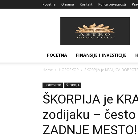
Početna
O nama
Kontakt
Polica privatnosti
Prav
Astro
Prognoze
POČETNA
FINANSIJE I INVESTICIJE
Home
HOROSKOP
ŠKORPIJA je KRALJICA DOBROTE 
HOROSKOP
ŠKOPRIJA
ŠKORPIJA je KR
zodijaku – čest
ZADNJE MESTO!