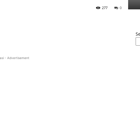
277
0
S
asi - Advertisement