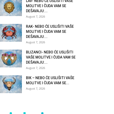
LAV- NEBO ĆE USLIŠITI VAŠE
MOLITVE I ČUDA VAM SE
DEŠAVAJU:...
August 7, 2026
RAK- NEBO ĆE USLIŠITI VAŠE
MOLITVE I ČUDA VAM SE
DEŠAVAJU:...
August 7, 2026
BLIZANCI- NEBO ĆE USLIŠITI
VAŠE MOLITVE I ČUDA VAM SE
DEŠAVAJU:...
August 7, 2026
BIK – NEBO ĆE USLIŠITI VAŠE
MOLITVE I ČUDA VAM SE...
August 7, 2026