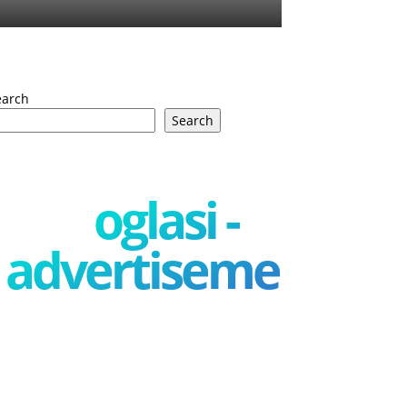
earch
Search
oglasi -
advertisement