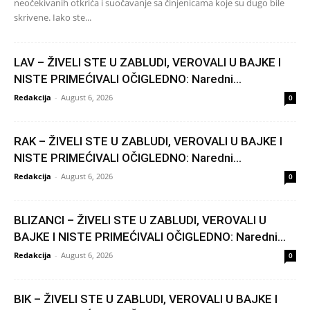
neočekivanih otkrića i suočavanje sa činjenicama koje su dugo bile
skrivene. Iako ste...
LAV – ŽIVELI STE U ZABLUDI, VEROVALI U BAJKE I
NISTE PRIMEĆIVALI OČIGLEDNO: Naredni...
Redakcija
-
August 6, 2026
0
RAK – ŽIVELI STE U ZABLUDI, VEROVALI U BAJKE I
NISTE PRIMEĆIVALI OČIGLEDNO: Naredni...
Redakcija
-
August 6, 2026
0
BLIZANCI – ŽIVELI STE U ZABLUDI, VEROVALI U
BAJKE I NISTE PRIMEĆIVALI OČIGLEDNO: Naredni...
Redakcija
-
August 6, 2026
0
BIK – ŽIVELI STE U ZABLUDI, VEROVALI U BAJKE I