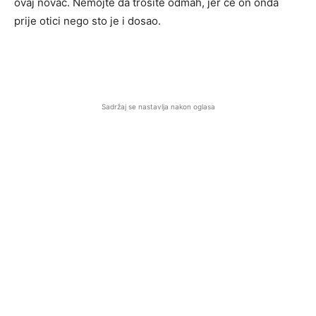
ovaj novac. Nemojte da trosite odmah, jer ce on onda
prije otici nego sto je i dosao.
Sadržaj se nastavlja nakon oglasa