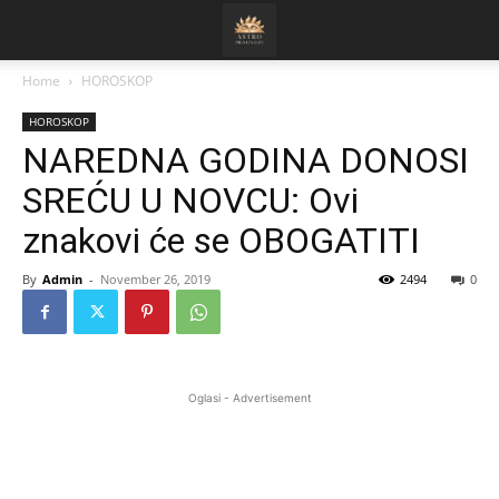
Home
HOROSKOP
HOROSKOP
NAREDNA GODINA DONOSI
SREĆU U NOVCU: Ovi
znakovi će se OBOGATITI
By
Admin
-
November 26, 2019
2494
0
Oglasi - Advertisement