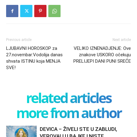
Previous article
Next article
LJUBAVNI HOROSKOP za
VELIKO IZNENADJENJE: Ove
27.novembar:Vodolija danas
znakove USKORO očekuju
shvata ISTINU koja MENJA
PRELIJEPI DANI PUNI SREĆE
SVE!
related articles
more from author
DEVICA – ŽIVELI STE U ZABLUDI,
VEROVALI U BAJKE I NISTE