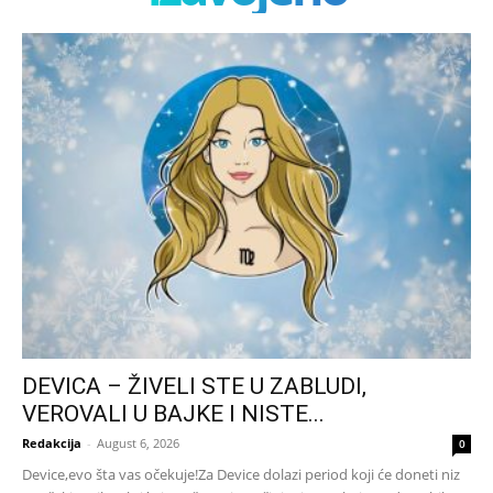
DEVICA – ŽIVELI STE U ZABLUDI,
VEROVALI U BAJKE I NISTE...
Redakcija
-
August 6, 2026
0
Device,evo šta vas očekuje!Za Device dolazi period koji će doneti niz