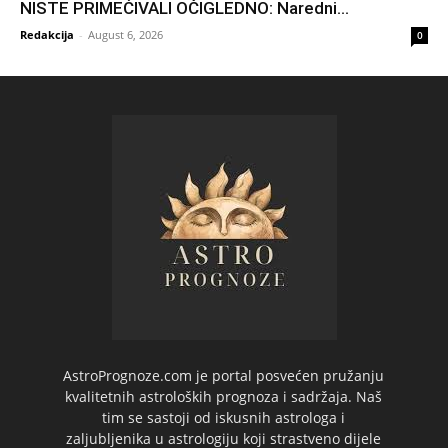
NISTE PRIMEĆIVALI OČIGLEDNO: Naredni...
Redakcija
-
August 6, 2026
0
AstroPrognoze.com je portal posvećen pružanju
kvalitetnih astroloških prognoza i sadržaja. Naš
tim se sastoji od iskusnih astrologa i
zaljubljenika u astrologiju koji strastveno dijele