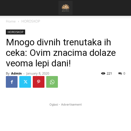
Home
HOROSKOP
HOROSKOP
Mnogo divnih trenutaka ih
ceka: Ovim znacima dolaze
veoma lepi dani!
By
Admin
-
January 8, 2020
221
0
Oglasi - Advertisement