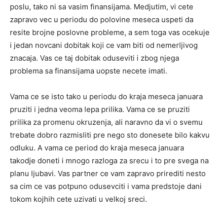
poslu, tako ni sa vasim finansijama. Medjutim, vi cete
zapravo vec u periodu do polovine meseca uspeti da
resite brojne poslovne probleme, a sem toga vas ocekuje
i jedan novcani dobitak koji ce vam biti od nemerljivog
znacaja. Vas ce taj dobitak oduseviti i zbog njega
problema sa finansijama uopste necete imati.
Vama ce se isto tako u periodu do kraja meseca januara
pruziti i jedna veoma lepa prilika. Vama ce se pruziti
prilika za promenu okruzenja, ali naravno da vi o svemu
trebate dobro razmisliti pre nego sto donesete bilo kakvu
odluku. A vama ce period do kraja meseca januara
takodje doneti i mnogo razloga za srecu i to pre svega na
planu ljubavi. Vas partner ce vam zapravo prirediti nesto
sa cim ce vas potpuno odusevciti i vama predstoje dani
tokom kojhih cete uzivati u velkoj sreci.