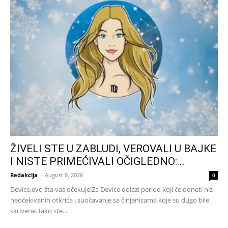
ŽIVELI STE U ZABLUDI, VEROVALI U BAJKE
I NISTE PRIMEĆIVALI OČIGLEDNO:...
Redakcija
-
August 6, 2026
0
Device,evo šta vas očekuje!Za Device dolazi period koji će doneti niz
neočekivanih otkrića i suočavanje sa činjenicama koje su dugo bile
skrivene. Iako ste...