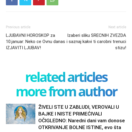
Previous article
Next article
LJUBAVNI HOROSKOP za
Izaberi sliku SRECNIH ZVEZDA
10.januar: Neko ce Ovnu danas
i saznaj kakvi ti carobni trenuci
IZJAVITI LJUBAV!
stizu!
related articles
more from author
ŽIVELI STE U ZABLUDI, VEROVALI U
BAJKE I NISTE PRIMEĆIVALI
OČIGLEDNO: Naredni dani vam donose
OTKRIVANJE BOLNE ISTINE, evo šta