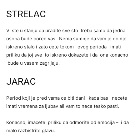
STRELAC
Vi ste u stanju da uradite sve sto treba samo da jedna
osoba bude pored vas. Nema sumnje da vam je do nje
iskreno stalo i zato cete tokom ovog perioda imati
priliku da joj sve to iskreno dokazete i da ona konacno
bude u vasem zagrljaju.
JARAC
Period koji je pred vama ce biti dani kada bas i necete
imati vremena za ljubav ali vam to nece tesko pasti.
Konacno, imacete priliku da odmorite od emocija – i da
malo razbistrite glavu.