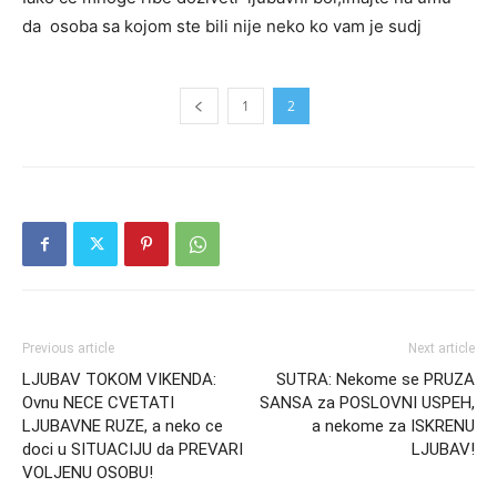
da osoba sa kojom ste bili nije neko ko vam je sudj
1
2
Previous article
Next article
LJUBAV TOKOM VIKENDA:
SUTRA: Nekome se PRUZA
Ovnu NECE CVETATI
SANSA za POSLOVNI USPEH,
LJUBAVNE RUZE, a neko ce
a nekome za ISKRENU
doci u SITUACIJU da PREVARI
LJUBAV!
VOLJENU OSOBU!