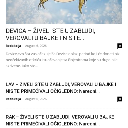
DEVICA – ŽIVELI STE U ZABLUDI,
VEROVALI U BAJKE I NISTE...
Redakcija
-
August 6, 2026
0
Device,evo šta vas očekuje!Za Device dolazi period koji će doneti niz
neočekivanih otkrića i suočavanje sa činjenicama koje su dugo bile
skrivene. Iako ste...
LAV – ŽIVELI STE U ZABLUDI, VEROVALI U BAJKE I
NISTE PRIMEĆIVALI OČIGLEDNO: Naredni...
Redakcija
-
August 6, 2026
0
RAK – ŽIVELI STE U ZABLUDI, VEROVALI U BAJKE I
NISTE PRIMEĆIVALI OČIGLEDNO: Naredni...