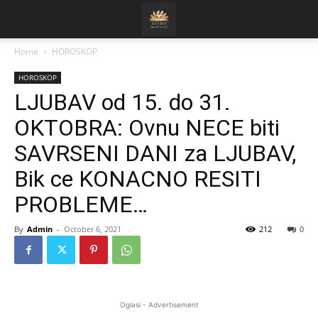
Home
HOROSKOP
HOROSKOP
LJUBAV od 15. do 31.
OKTOBRA: Ovnu NECE biti
SAVRSENI DANI za LJUBAV,
Bik ce KONACNO RESITI
PROBLEME…
By
Admin
-
October 6, 2021
212
0
Oglasi - Advertisement