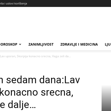
ila i uslovi korištenja
HOROSKOP
ZANIMLJIVOST
ZDRAVLJE I MEDICINA
LJ
av uporan, Skorpija konacno srecna, Vaga zeli da...
ih sedam dana:Lav
 konacno srecna,
ne dalje…