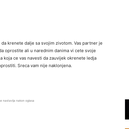
e da krenete dalje sa svojim zivotom. Vas partner je
i da oprostite ali u narednim danima vi cete svoje
a koja ce vas navesti da zauvijek okrenete ledja
prostiti. Sreca vam nije naklonjena.
se nastavlja nakon oglasa