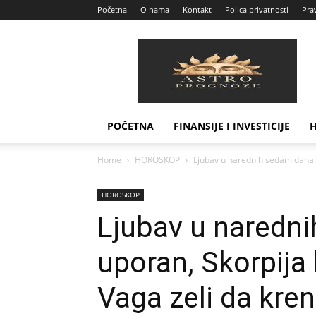
Početna
O nama
Kontakt
Polica privatnosti
Prav
Astro
Prognoze
POČETNA
FINANSIJE I INVESTICIJE
Home
HOROSKOP
Ljubav u narednih sedam dana:L
HOROSKOP
Ljubav u naredn
uporan, Skorpija
Vaga zeli da kre