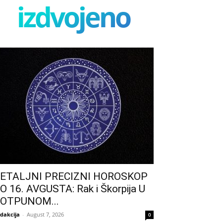
izdvojeno
ETALJNI PRECIZNI HOROSKOP
O 16. AVGUSTA: Rak i Škorpija U
OTPUNOM...
dakcija
-
August 7, 2026
0