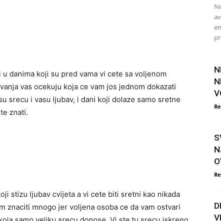
Ne
av
em
pr
N
ali u danima koji su pred vama vi cete sa voljenom
N
vanja vas ocekuju koja ce vam jos jednom dokazati
V
asu srecu i vasu ljubav, i dani koji dolaze samo sretne
Re
e znati.
S
N
O
Re
i stizu ljubav cvijeta a vi cete biti sretni kao nikada
D
m znaciti mnogo jer voljena osoba ce da vam ostvari
V
koja samo veliku srecu donose. Vi ste tu srecu iskreno