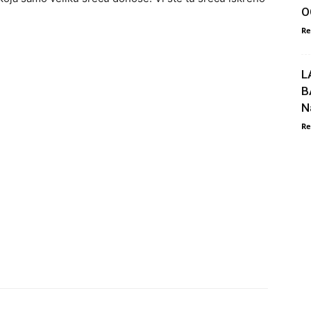
O
Re
L
B
N
Re