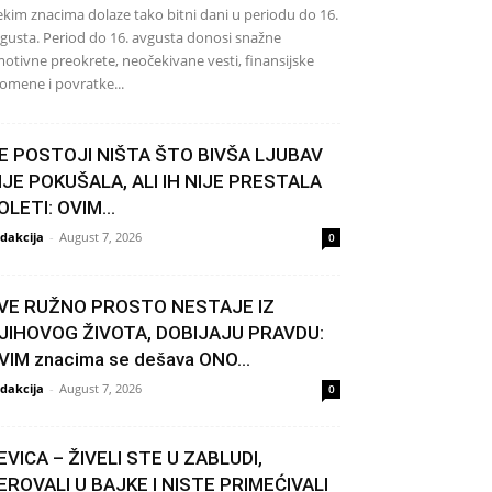
kim znacima dolaze tako bitni dani u periodu do 16.
gusta. Period do 16. avgusta donosi snažne
otivne preokrete, neočekivane vesti, finansijske
omene i povratke...
E POSTOJI NIŠTA ŠTO BIVŠA LJUBAV
IJE POKUŠALA, ALI IH NIJE PRESTALA
OLETI: OVIM...
dakcija
-
August 7, 2026
0
VE RUŽNO PROSTO NESTAJE IZ
JIHOVOG ŽIVOTA, DOBIJAJU PRAVDU:
VIM znacima se dešava ONO...
dakcija
-
August 7, 2026
0
EVICA – ŽIVELI STE U ZABLUDI,
EROVALI U BAJKE I NISTE PRIMEĆIVALI