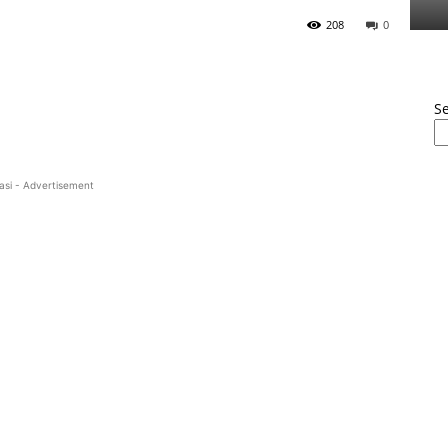
208
0
S
asi - Advertisement