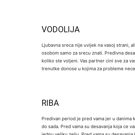
VODOLIJA
Ljubavna sreca nije uvijek na vasoj strani, 
osobom samo za srecu znati. Predivna desa
koliko ste voljeni. Vas partner cini sve za v
trenutke donose u kojima za probleme necet
RIBA
Predivan period je pred vama jer u danima koj
do sada. Pred vama su desavanja koja ce va
jednu veliku zelju. Pred vama su desavanja 