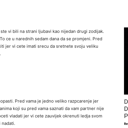
te vi bili na strani ljubavi kao nijedan drugi zodijak.
e.To ce u narednih sedam dana da se promjeni. Pred
 jer vi cete imati srecu da sretnete svoju veliku
.
pasti. Pred vama je jedno veliko razpcarenje jer
D
D
danima koji su pred vama saznati da vam partner nije
P
ceti vladati jer vi cete zauvijek okrenuti ledja svom
 nadati.
Re