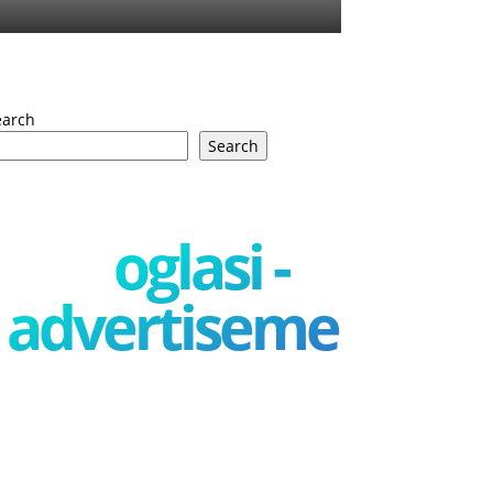
earch
Search
oglasi -
advertisement