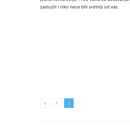
zasluzili i niko nece biti sretniji od vas.
1
2