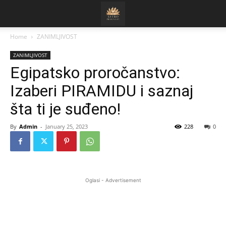
Home
ZANIMLJIVOST
ZANIMLJIVOST
Egipatsko proročanstvo:
Izaberi PIRAMIDU i saznaj
šta ti je suđeno!
By
Admin
-
January 25, 2023
228
0
Oglasi - Advertisement