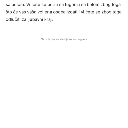
sa bolom. Vi ćete se boriti sa tugom i sa bolom zbog toga
što će vas vaša voljena osoba izdati i vi ćete se zbog toga
odlučiti za ljubavni kraj.
Sadržaj se nastavlja nakon oglasa