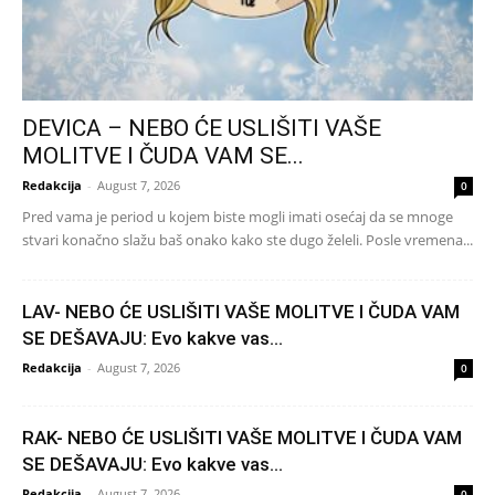
DEVICA – NEBO ĆE USLIŠITI VAŠE
MOLITVE I ČUDA VAM SE...
Redakcija
-
August 7, 2026
0
Pred vama je period u kojem biste mogli imati osećaj da se mnoge
stvari konačno slažu baš onako kako ste dugo želeli. Posle vremena...
LAV- NEBO ĆE USLIŠITI VAŠE MOLITVE I ČUDA VAM
SE DEŠAVAJU: Evo kakve vas...
Redakcija
-
August 7, 2026
0
RAK- NEBO ĆE USLIŠITI VAŠE MOLITVE I ČUDA VAM
SE DEŠAVAJU: Evo kakve vas...
Redakcija
-
August 7, 2026
0