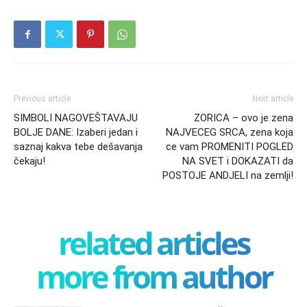
Previous article
Next article
SIMBOLI NAGOVEŠTAVAJU
ZORICA – ovo je zena
BOLJE DANE: Izaberi jedan i
NAJVECEG SRCA, zena koja
saznaj kakva tebe dešavanja
ce vam PROMENITI POGLED
čekaju!
NA SVET i DOKAZATI da
POSTOJE ANDJELI na zemlji!
related articles
more from author