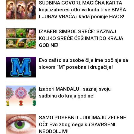
SUDBINA GOVORI: MAGIČNA KARTA
koju izabereš otkriva kada ti se BIVŠA
LJUBAV VRAĆA i kada počinje HAOS!
IZABERI SIMBOL SREĆE: SAZNAJ
KOLIKO SREĆE ĆEŠ IMATI DO KRAJA
GODINE!
Evo zašto su osobe čije ime počinje sa
slovom “M” posebne i drugačije!
Izaberi MANDALU i saznaj svoju
sudbinu do kraja godine!
SAMO POSEBNI LJUDI IMAJU ZELENE
OČI: Evo zbog čega su SAVRŠENI I
NEODOLJIVI!