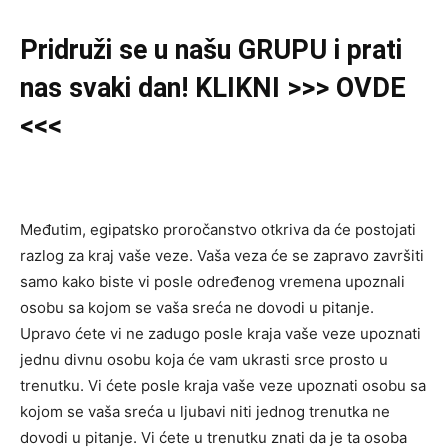
Pridruži
se u našu
GRUPU
i prati
nas svaki dan! KLIKNI >>> OVDE
<<<
Međutim, egipatsko proročanstvo otkriva da će postojati
razlog za kraj vaše veze. Vaša veza će se zapravo završiti
samo kako biste vi posle određenog vremena upoznali
osobu sa kojom se vaša sreća ne dovodi u pitanje.
Upravo ćete vi ne zadugo posle kraja vaše veze upoznati
jednu divnu osobu koja će vam ukrasti srce prosto u
trenutku. Vi ćete posle kraja vaše veze upoznati osobu sa
kojom se vaša sreća u ljubavi niti jednog trenutka ne
dovodi u pitanje. Vi ćete u trenutku znati da je ta osoba