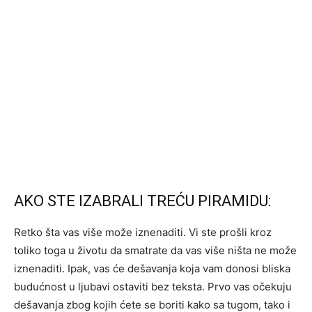
AKO STE IZABRALI TREĆU PIRAMIDU:
Retko šta vas više može iznenaditi. Vi ste prošli kroz
toliko toga u životu da smatrate da vas više ništa ne može
iznenaditi. Ipak, vas će dešavanja koja vam donosi bliska
budućnost u ljubavi ostaviti bez teksta. Prvo vas očekuju
dešavanja zbog kojih ćete se boriti kako sa tugom, tako i